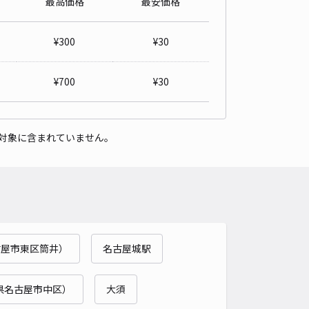
最高価格
最安価格
2丁目縦列駐車場
4.1
/ 35件
¥
300
¥
30
40〜
/ 日
¥
700
¥
30
時間
24時間営業
タイプ
平置き
再入庫
可
対象に含まれていません。
460cm 以下
車幅
180cm 以下
高さ
制限なし
車種
オートバイ
軽自動車
コンパクトカー
中型車
ワンボックス
大型車・SUV
詳細へ
古屋市東区筒井）
名古屋城駅
3丁目駐車場
4.8
/ 14件
50〜
県名古屋市中区）
大須
/ 日
¥45〜 / 15分