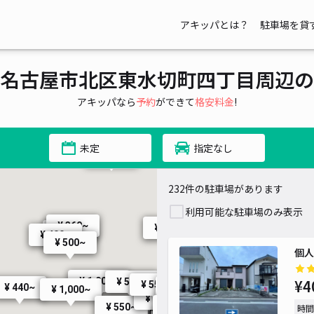
アキッパとは？
駐車場を貸
名古屋市北区東水切町四丁目周辺の
アキッパなら
予約
ができて
格安料金
!
未定
指定なし
¥ 400~
232件の駐車場があります
利用可能な駐車場のみ表示
¥ 360~
¥ 700~
¥ 500~
¥ 400~
¥ 500~
個人
¥ 500~
¥ 1,000~
¥ 500~
¥4
¥ 550~
¥ 440~
¥ 600~
¥ 1,000~
¥ 500~
¥ 700~
¥ 440~
¥ 550~
時間
¥ 300~