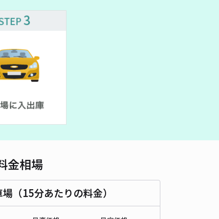
車種
オートバイ
軽自動車
コンパクトカー
中型車
ワンボックス
大型車・SUV
詳細へ
芦辺町1-11駐車場
4.8
/ 5件
00〜
/ 日
¥70〜 / 15分
貸し可
当日予約不可
時間
24時間営業
タイプ
平置き
再入庫
可
500cm 以下
車幅
190cm 以下
高さ
300cm 以下
料金相場
車種
オートバイ
軽自動車
コンパクトカー
中型車
ワンボックス
大型車・SUV
車場（15分あたりの料金）
詳細へ