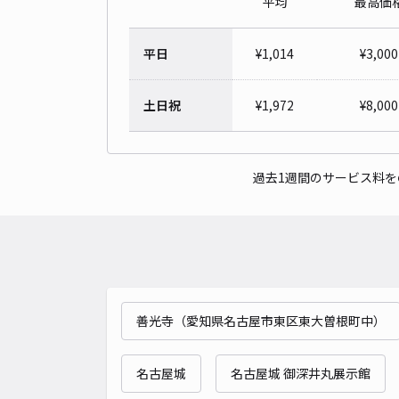
平均
最高価
平日
¥
1,014
¥
3,000
土日祝
¥
1,972
¥
8,000
過去1週間のサービス料
善光寺（愛知県名古屋市東区東大曽根町中）
名古屋城
名古屋城 御深井丸展示館