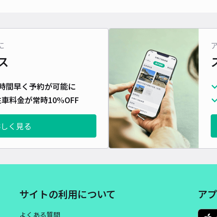
対応
に
ス
下飯
時間早く予約が可能に
¥5
車料金が常時10%OFF
時間
詳しく見る
貸出
長さ
対応
サイトの利用について
アプ
よくある質問