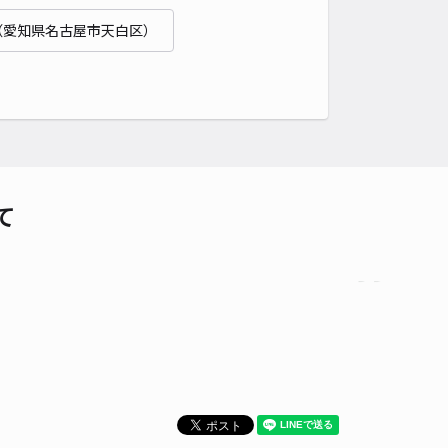
貸し可
（愛知県名古屋市天白区）
時間
24時間営業
タイプ
平置き
再入庫
可
480cm 以下
車幅
180cm 以下
高さ
制限なし
車種
オートバイ
軽自動車
コンパクトカー
中型車
ワンボックス
大型車・SUV
詳細へ
て
ドウ駐車場（軽自動車限定）
5
/ 1件
00〜
/ 日
時間
24時間営業
タイプ
平置き
再入庫
可
340cm 以下
車幅
150cm 以下
高さ
制限なし