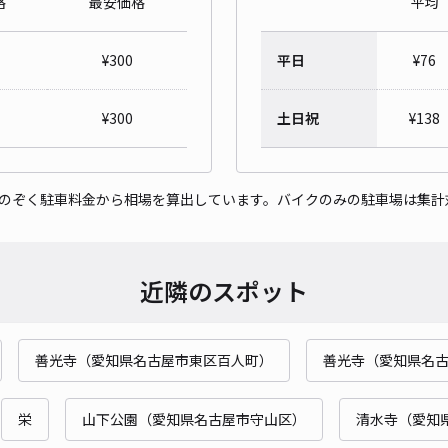
格
最安価格
平均
山田
¥
300
平日
¥
76
¥4
¥
300
土日祝
¥
138
貸出
をのぞく駐車料金から相場を算出しています。バイクのみの駐車場は集計
長さ
対応
近隣のスポット
善光寺（愛知県名古屋市東区百人町）
善光寺（愛知県名
芳野
¥4
栄
山下公園（愛知県名古屋市守山区）
清水寺（愛知