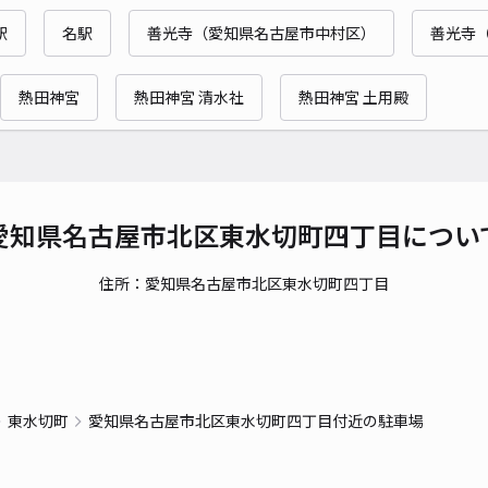
時間
駅
名駅
善光寺（愛知県名古屋市中村区）
善光寺
貸出
熱田神宮
熱田神宮 清水社
熱田神宮 土用殿
長さ
対応
愛知県名古屋市北区東水切町四丁目につい
住所：愛知県名古屋市北区東水切町四丁目
アン
¥5
東水切町
愛知県名古屋市北区東水切町四丁目付近の駐車場
貸出
長さ