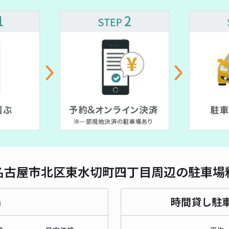
対応
¥ 550~
¥ 1,000~
¥ 500~
¥ 400~
¥ 850~
¥ 660~
北区
00~
¥7
000~
時間
貸出
長さ
名古屋市北区東水切町四丁目周辺の駐車場
対応
場
時間貸し駐