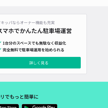
車種
オートバイ
軽自動車
コンパクトカー
中型車
ワンボックス
大型車・SUV
詳細へ
アキッパならオーナー機能も充実
スマホでかんたん
駐車場運営
田町2-34駐車場
1台分のスペースでも無駄なく収益化
4.5
/ 21件
00〜
完全無料で駐車場運用を始められる
/ 日
¥50〜 / 15分
貸し可
詳しく見る
時間
24時間営業
タイプ
平置き
再入庫
可
500cm 以下
車幅
190cm 以下
高さ
制限なし
車種
オートバイ
軽自動車
コンパクトカー
中型車
ワンボックス
大型車・SUV
リでもっと簡単に
詳細へ