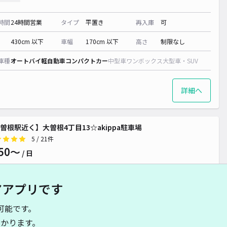
時間
24時間営業
タイプ
平置き
再入庫
可
¥ 600~
0~
¥ 650~
¥ 2,000~
430cm 以下
車幅
170cm 以下
高さ
制限なし
¥ 500~
¥ 1,500~
¥ 1,000~
¥ 1,300~
¥ 650~
000~
0~
¥ 650~
¥ 3,000~
車種
オートバイ
軽自動車
コンパクトカー
中型車
ワンボックス
大型車・SUV
詳細へ
曽根駅近く】大曽根4丁目13☆akippa駐車場
5
/ 21件
50〜
/ 日
~
アアプリです
時間
24時間営業
タイプ
平置き
再入庫
可
可能です。
550cm 以下
車幅
250cm 以下
高さ
210cm 以下
かります。