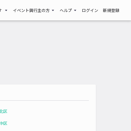
す
イベント興行主の方
ヘルプ
ログイン
新規登録
北区
中区