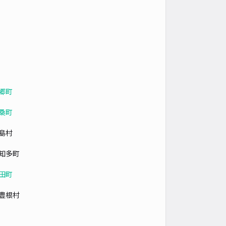
郷町
桑町
島村
知多町
田町
豊根村