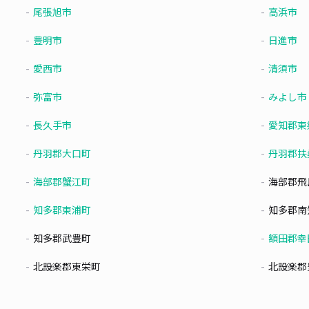
尾張旭市
高浜市
豊明市
日進市
愛西市
清須市
弥富市
みよし市
長久手市
愛知郡東
丹羽郡大口町
丹羽郡扶
海部郡蟹江町
海部郡飛
知多郡東浦町
知多郡南
知多郡武豊町
額田郡幸
北設楽郡東栄町
北設楽郡