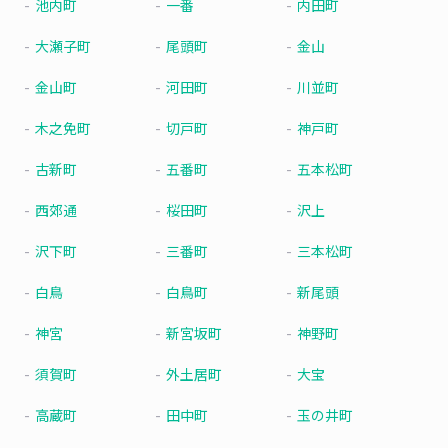
池内町
一番
内田町
大瀬子町
尾頭町
金山
金山町
河田町
川並町
木之免町
切戸町
神戸町
古新町
五番町
五本松町
西郊通
桜田町
沢上
沢下町
三番町
三本松町
白鳥
白鳥町
新尾頭
神宮
新宮坂町
神野町
須賀町
外土居町
大宝
高蔵町
田中町
玉の井町