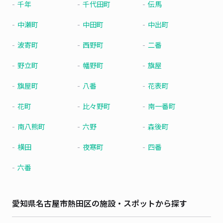
千年
千代田町
伝馬
中瀬町
中田町
中出町
波寄町
西野町
二番
野立町
幡野町
旗屋
旗屋町
八番
花表町
花町
比々野町
南一番町
南八熊町
六野
森後町
横田
夜寒町
四番
六番
愛知県名古屋市熱田区の施設・スポットから探す