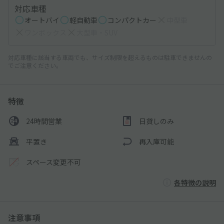
対応車種
オートバイ
軽自動車
コンパクトカー
中型車
ワンボックス
大型車・SUV
対応車種に該当する車両でも、サイズ制限を超えるものは駐車できませんの
でご注意ください。
特徴
24時間営業
日貸しのみ
平置き
再入庫可能
スペース変更不可
各特徴の説明
注意事項