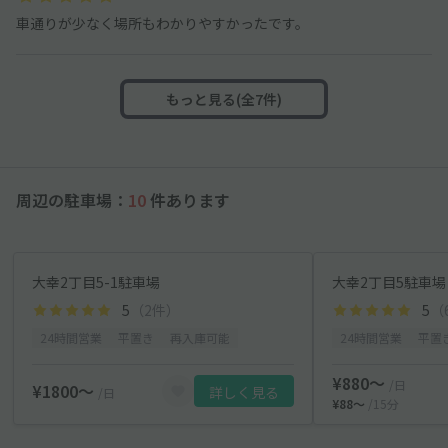
車通りが少なく場所もわかりやすかったです。
もっと見る(全7件)
周辺の駐車場：
10
件あります
大幸2丁目5-1駐車場
大幸2丁目5駐車場
5
（2件）
5
（
24時間営業
平置き
再入庫可能
24時間営業
平置
¥880〜
/日
¥1800〜
詳しく見る
/日
¥88〜
/15分