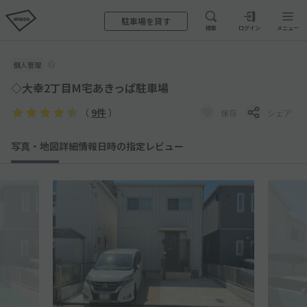
駐車場を貸す
検索
ログイン
メニュー
個人管理
◇大幸2丁目M宅あきっぱ駐車場
（
9件
）
保存
シェア
写真・地図
詳細情報
日時の指定
レビュー