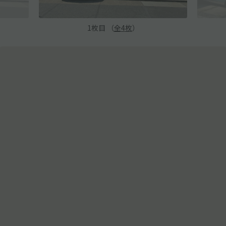
1
枚目 （
全
4
枚
）