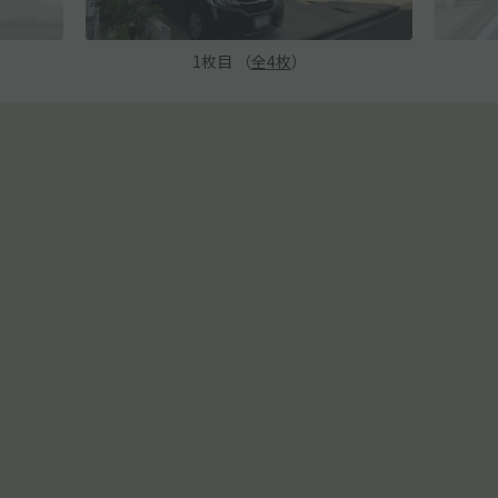
1
枚目 （
全
4
枚
）