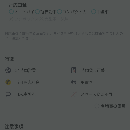
対応車種
オートバイ
軽自動車
コンパクトカー
中型車
ワンボックス
大型車・SUV
対応車種に該当する車両でも、サイズ制限を超えるものは駐車できませんの
でご注意ください。
特徴
24時間営業
時間貸し可能
当日最大料金
平置き
再入庫可能
スペース変更不可
各特徴の説明
注意事項