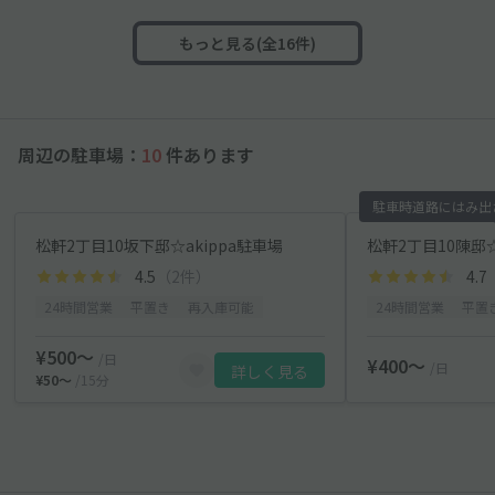
もっと見る(全16件)
周辺の駐車場：
10
件あります
駐車時道路にはみ出
松軒2丁目10坂下邸☆akippa駐車場
松軒2丁目10陳邸
4.5
（2件）
4.7
24時間営業
平置き
再入庫可能
24時間営業
平置
¥500〜
/日
¥400〜
/日
詳しく見る
¥50〜
/15分