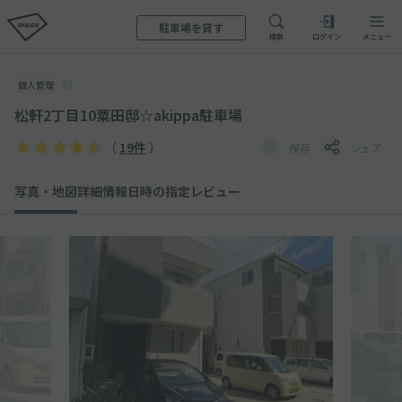
駐車場を貸す
検索
ログイン
メニュー
個人管理
松軒2丁目10粟田邸☆akippa駐車場
（
19件
）
保存
シェア
写真・地図
詳細情報
日時の指定
レビュー