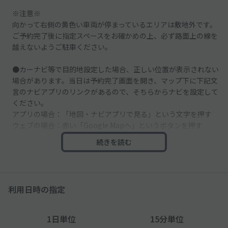
※注意※
向かって右側の黄色い車両が停まっているエリアは敷地外です。
ご予約完了後に指定スペースをお確かめの上、必ず路面上の線を
越えないようご駐車ください。
●カーナビ等で目的地設定した場合、正しい位置が表示されない
場合があります。当日は予約完了画面を開き、マップ下に下記文
言のナビアプリのリンクがあるので、そちらからナビを設定して
ください。
アプリの場合：「地図・ナビアプリで見る」という文字を押す
ウェブの場合：赤い「Google Mapへ」というボタンを押す
続きを読む
●閑静な住宅街のため騒音等は注意お願い致します。
●似た住宅が並んでますので駐車間違いには注意お願い致しま
す。
利用日時の指定
1日単位
15分単位