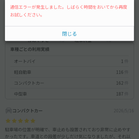
通信エラーが発生しました。しばらく時間をおいてから再度
4.8
お試しください。
（19件）
満足度
4.8
立地
4.7
閉じる
停めやすさ
4.5
駐車料金
4.8
車種ごとの利用実績
オートバイ
1
件
軽自動車
116
件
コンパクトカー
162
件
中型車
187
件
コンパクトカー
2026/5/16
駐車場の位置が明確で、車止めも設置されており非常に止めやす
かったです。車道との段差が少しだけ気になりましたが、それ以