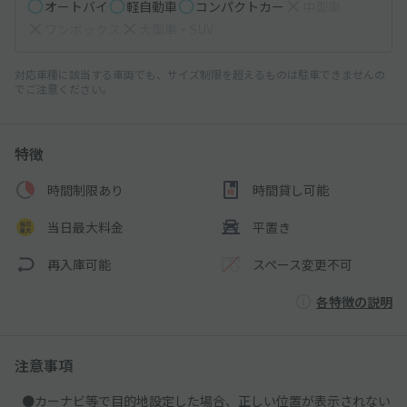
オートバイ
軽自動車
コンパクトカー
中型車
ワンボックス
大型車・SUV
対応車種に該当する車両でも、サイズ制限を超えるものは駐車できませんの
でご注意ください。
特徴
時間制限あり
時間貸し可能
当日最大料金
平置き
再入庫可能
スペース変更不可
各特徴の説明
注意事項
●カーナビ等で目的地設定した場合、正しい位置が表示されない