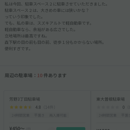
私は今回、駐車スペース２に駐車させていただきました。
駐車スペース２は、大きめの車には狭いかな？
っていう印象でした。
でも、私の車は、スズキアルトで軽自動車です。
軽自動車なら、余裕がある広さでした。
立地場所は最高ですね。
森下駅の目の前も目の前、徒歩１分もかからない場所。
便利すぎです。
周辺の駐車場：
10
件あります
芳野3丁目駐車場
東大曽根駐車場
4.8
（14件）
0
（
24時間営業
平置き
再入庫可能
24時間営業
平置
¥450〜
/日