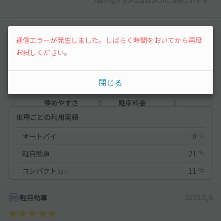
以降の空き状況は毎日24:00に更新されます。
レビュー
通信エラーが発生しました。しばらく時間をおいてから再度
お試しください。
5
（1件）
閉じる
満足度
5
立地
5
停めやすさ
5
駐車料金
5
車種ごとの利用実績
オートバイ
0
件
軽自動車
21
件
コンパクトカー
11
件
軽自動車
2023/5/6