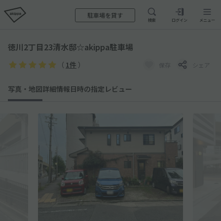
駐車場を貸す
検索
ログイン
メニュー
徳川2丁目23清水邸☆akippa駐車場
（
1件
）
保存
シェア
写真・地図
詳細情報
日時の指定
レビュー