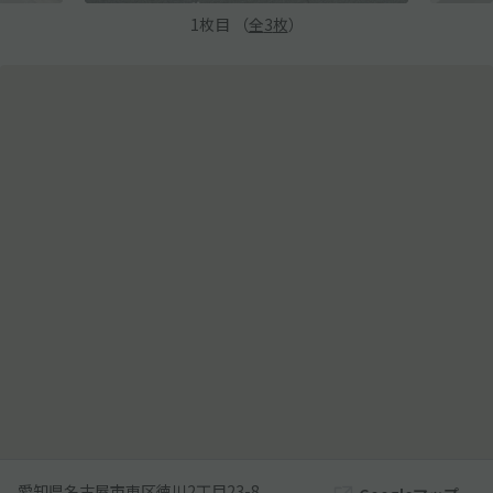
1
枚目 （
全
3
枚
）
愛知県名古屋市東区徳川2丁目23-8