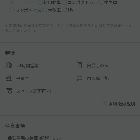
オートバイ
軽自動車
コンパクトカー
中型車
ワンボックス
大型車・SUV
対応車種に該当する車両でも、サイズ制限を超えるものは駐車できませんの
でご注意ください。
特徴
24時間営業
日貸しのみ
平置き
再入庫可能
スペース変更可能
各特徴の説明
注意事項
●駐車場の路面は砂利です。