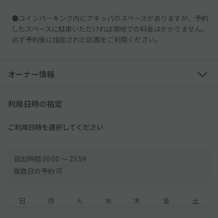
●コインパーキング内にアキッパのスペースがありますが、予約
したスペースに駐車いただければ現地での料金はかかりません。
必ず予約後に指定された区画をご利用ください。
オーナー情報
利用日時の指定
ご利用日時を選択してください
貸出時間 00:00 〜 23:59
複数日の予約 可
日
月
火
水
木
金
土