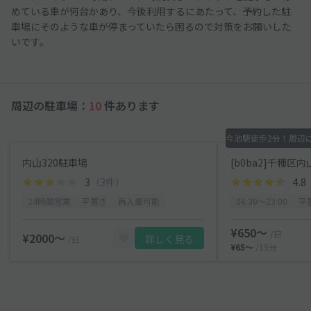
めている車が何台かあり、今後利用するにあたって、予約した駐
車場にそのような車が停まっていたら困るので対策をお願いした
いです。
周辺の駐車場：
10
件あります
内山320駐車場
[b0ba2]千種区
3
（3件）
4.8
24時間営業
平置き
再入庫可能
06:30〜23:00
平
¥650〜
/日
¥2000〜
詳しく見る
/日
¥65〜
/15分