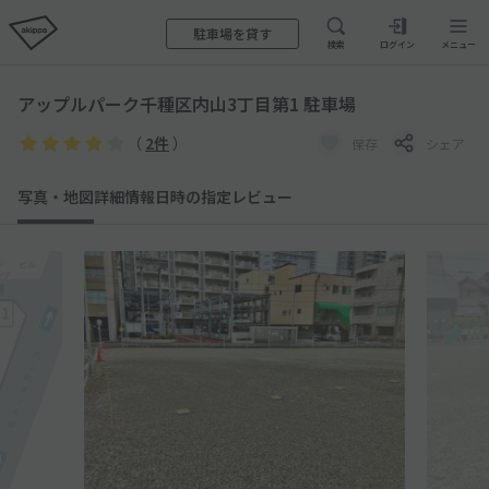
駐車場を貸す
検索
ログイン
メニュー
アップルパーク千種区内山3丁目第1 駐車場
（
2件
）
保存
シェア
写真・地図
詳細情報
日時の指定
レビュー