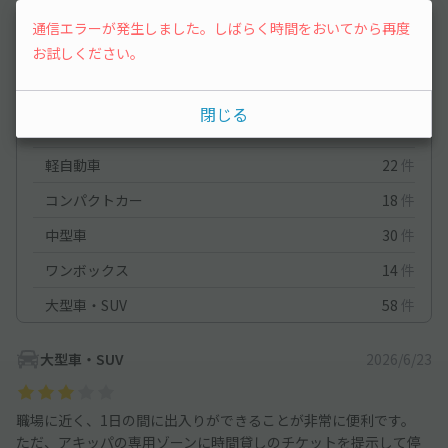
4
（2件）
通信エラーが発生しました。しばらく時間をおいてから再度
お試しください。
満足度
4
立地
4.5
停めやすさ
4
駐車料金
4
閉じる
車種ごとの利用実績
軽自動車
22
件
コンパクトカー
18
件
中型車
30
件
ワンボックス
14
件
大型車・SUV
58
件
大型車・SUV
2026/6/23
職場に近く、1日の間に出入りができることが非常に便利です。
ただ、アキッパの専用ゾーンに時間貸しのチケットを提示して停