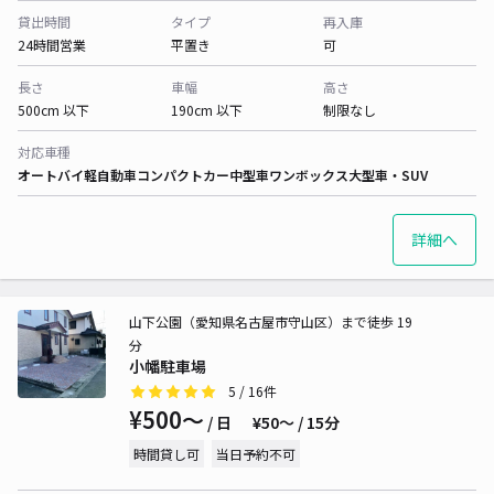
貸出時間
タイプ
再入庫
24時間営業
平置き
可
長さ
車幅
高さ
500cm 以下
190cm 以下
制限なし
対応車種
オートバイ
軽自動車
コンパクトカー
中型車
ワンボックス
大型車・SUV
詳細へ
山下公園（愛知県名古屋市守山区）まで徒歩 19
分
小幡駐車場
5
/ 16件
¥500〜
/ 日
¥50〜 / 15分
時間貸し可
当日予約不可