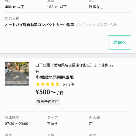
長さ
車幅
高さ
480cm 以下
180cm 以下
制限なし
対応車種
オートバイ
軽自動車
コンパクトカー
中型車
ワンボックス
大型車・SUV
詳細へ
山下公園（愛知県名古屋市守山区）まで徒歩 22
分
小幡緑地西園駐車場
5
/ 3件
¥500〜
/ 日
当日予約不可
貸出時間
タイプ
再入庫
07:30 〜23:00
平置き
可
長さ
車幅
高さ