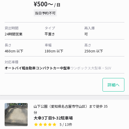
¥500〜
/ 日
当日予約不可
貸出時間
タイプ
再入庫
24時間営業
平置き
可
長さ
車幅
高さ
460cm 以下
180cm 以下
250cm 以下
対応車種
オートバイ
軽自動車
コンパクトカー
中型車
ワンボックス
大型車・SUV
詳細へ
山下公園（愛知県名古屋市守山区）まで徒歩 35
分
大幸3丁目9-32駐車場
5
/ 13件