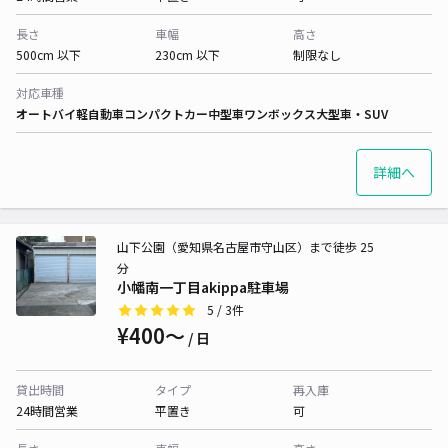
長さ
車幅
高さ
500cm 以下
230cm 以下
制限なし
対応車種
オートバイ
軽自動車
コンパクトカー
中型車
ワンボックス
大型車・SUV
詳細へ
山下公園（愛知県名古屋市守山区）まで徒歩 25
分
小幡南一丁目akippa駐車場
5
/ 3件
¥400〜
/ 日
貸出時間
タイプ
再入庫
24時間営業
平置き
可