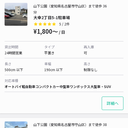
山下公園（愛知県名古屋市守山区）まで徒歩 36
分
大幸2丁目5-1駐車場
5
/ 2件
¥1,800〜
/ 日
貸出時間
タイプ
再入庫
24時間営業
平置き
可
長さ
車幅
高さ
500cm 以下
190cm 以下
制限なし
対応車種
オートバイ
軽自動車
コンパクトカー
中型車
ワンボックス
大型車・SUV
詳細へ
山下公園（愛知県名古屋市守山区）まで徒歩 38