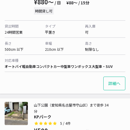
¥880〜
/ 日
¥88〜 / 15分
時間貸し可
貸出時間
タイプ
再入庫
24時間営業
平置き
可
長さ
車幅
高さ
500cm 以下
210cm 以下
制限なし
対応車種
オートバイ
軽自動車
コンパクトカー
中型車
ワンボックス
大型車・SUV
詳細へ
山下公園（愛知県名古屋市守山区）まで徒歩 34
分
KPパーク
5
/ 4件