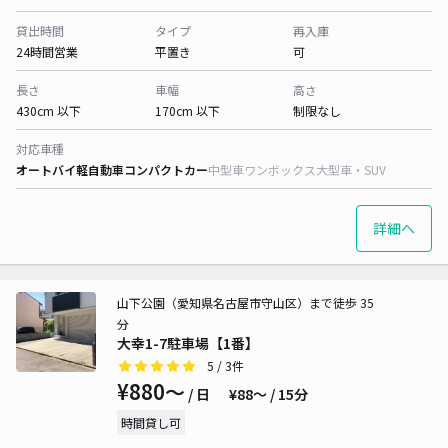
貸出時間
タイプ
再入庫
24時間営業
平置き
可
長さ
車幅
高さ
430cm 以下
170cm 以下
制限なし
対応車種
オートバイ
軽自動車
コンパクトカー
中型車
ワンボックス
大型車・SUV
詳細へ
山下公園（愛知県名古屋市守山区）まで徒歩 35
分
大幸1-7駐車場【1番】
5
/ 3件
¥880〜
/ 日
¥88〜 / 15分
時間貸し可