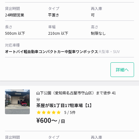
貸出時間
タイプ
再入庫
24時間営業
平置き
可
長さ
車幅
高さ
500cm 以下
210cm 以下
制限なし
対応車種
オートバイ
軽自動車
コンパクトカー
中型車
ワンボックス
大型車・SUV
詳細へ
山下公園（愛知県名古屋市守山区）まで徒歩 41
分
茶屋が坂1丁目17駐車場【1】
5
/ 5件
¥600〜
/ 日
貸出時間
タイプ
再入庫