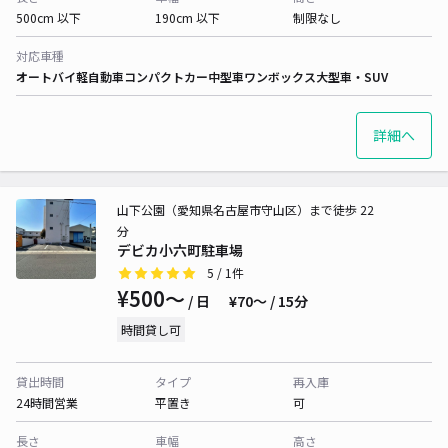
500cm 以下
190cm 以下
制限なし
対応車種
オートバイ
軽自動車
コンパクトカー
中型車
ワンボックス
大型車・SUV
詳細へ
山下公園（愛知県名古屋市守山区）まで徒歩 22
分
デビカ小六町駐車場
5
/ 1件
¥500〜
/ 日
¥70〜 / 15分
時間貸し可
貸出時間
タイプ
再入庫
24時間営業
平置き
可
長さ
車幅
高さ