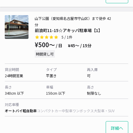
山下公園（愛知県名古屋市守山区）まで徒歩 42
分
前浪町11-15☆アキッパ駐車場【1】
5
/ 1件
¥500〜
/ 日
¥45〜 / 15分
時間貸し可
貸出時間
タイプ
再入庫
24時間営業
平置き
可
長さ
車幅
高さ
340cm 以下
150cm 以下
制限なし
対応車種
オートバイ
軽自動車
コンパクトカー
中型車
ワンボックス
大型車・SUV
詳細へ