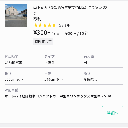
山下公園（愛知県名古屋市守山区）まで徒歩 39
分
砂利
5
/ 3件
¥300〜
/ 日
¥30〜 / 15分
時間貸し可
貸出時間
タイプ
再入庫
24時間営業
平置き
可
長さ
車幅
高さ
500cm 以下
190cm 以下
制限なし
対応車種
オートバイ
軽自動車
コンパクトカー
中型車
ワンボックス
大型車・SUV
詳細へ