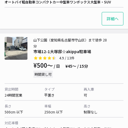
オートバイ
軽自動車
コンパクトカー
中型車
ワンボックス
大型車・SUV
詳細へ
山下公園（愛知県名古屋市守山区）まで徒歩 28
分
市場12-1大塚邸☆akippa駐車場
4.9
/ 13件
¥500〜
/ 日
¥45〜 / 15分
時間貸し可
貸出時間
タイプ
再入庫
24時間営業
平置き
可
長さ
車幅
高さ
500cm 以下
250cm 以下
制限なし
対応車種