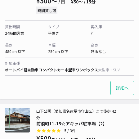
¥500〜
/ 日
¥50〜 / 15分
時間貸し可
貸出時間
タイプ
再入庫
24時間営業
平置き
可
長さ
車幅
高さ
480cm 以下
250cm 以下
制限なし
対応車種
オートバイ
軽自動車
コンパクトカー
中型車
ワンボックス
大型車・SUV
詳細へ
山下公園（愛知県名古屋市守山区）まで徒歩 42
分
前浪町11-15☆アキッパ駐車場【2】
5
/ 3件
¥500〜