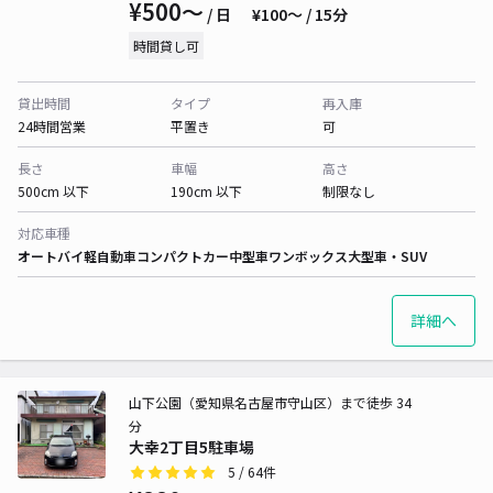
¥500〜
/ 日
¥100〜 / 15分
時間貸し可
貸出時間
タイプ
再入庫
24時間営業
平置き
可
長さ
車幅
高さ
500cm 以下
190cm 以下
制限なし
対応車種
オートバイ
軽自動車
コンパクトカー
中型車
ワンボックス
大型車・SUV
詳細へ
山下公園（愛知県名古屋市守山区）まで徒歩 34
分
大幸2丁目5駐車場
5
/ 64件