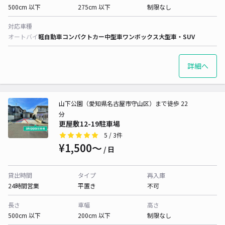
500cm 以下
275cm 以下
制限なし
対応車種
オートバイ
軽自動車
コンパクトカー
中型車
ワンボックス
大型車・SUV
詳細へ
山下公園（愛知県名古屋市守山区）まで徒歩 22
分
更屋敷12-19駐車場
5
/ 3件
¥1,500〜
/ 日
貸出時間
タイプ
再入庫
24時間営業
平置き
不可
長さ
車幅
高さ
500cm 以下
200cm 以下
制限なし