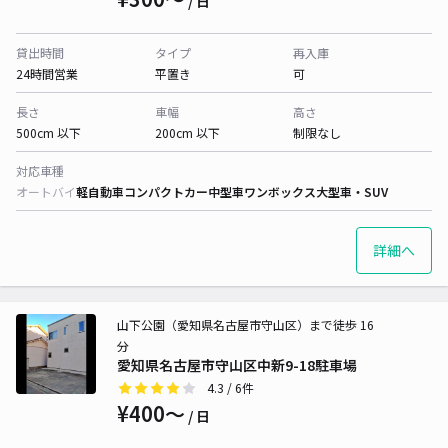
/ 日
貸出時間
タイプ
再入庫
24時間営業
平置き
可
長さ
車幅
高さ
500cm 以下
200cm 以下
制限なし
対応車種
オートバイ
軽自動車
コンパクトカー
中型車
ワンボックス
大型車・SUV
詳細へ
山下公園（愛知県名古屋市守山区）まで徒歩 16
分
愛知県名古屋市守山区中新9-18駐車場
4.3
/ 6件
¥400〜
/ 日