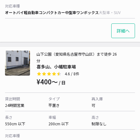
対応車種
オートバイ
軽自動車
コンパクトカー
中型車
ワンボックス
大型車・SUV
詳細へ
山下公園（愛知県名古屋市守山区）まで徒歩 26
分
喜多山、小幡駐車場
4.6
/ 8件
¥400〜
/ 日
貸出時間
タイプ
再入庫
24時間営業
平置き
可
長さ
車幅
高さ
550cm 以下
200cm 以下
制限なし
対応車種