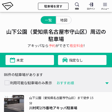
駐車場を貸す
検索
ログイン
メニュー
一覧
地図
山下公園（愛知県名古屋市守山区）周辺の
駐車場
アキッパなら
予約
ができて
格安料金
!
未定
指定なし
86件の駐車場があります
利用可能な駐車場のみ表示
山下公園（愛知県名古屋市守山区）まで徒歩 15
分
川村町275番地アキッパ駐車場