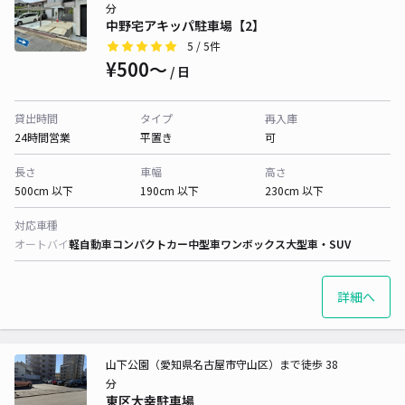
分
中野宅アキッパ駐車場【2】
5
/ 5件
¥500〜
/ 日
貸出時間
タイプ
再入庫
24時間営業
平置き
可
長さ
車幅
高さ
500cm 以下
190cm 以下
230cm 以下
対応車種
オートバイ
軽自動車
コンパクトカー
中型車
ワンボックス
大型車・SUV
詳細へ
山下公園（愛知県名古屋市守山区）まで徒歩 38
分
東区大幸駐車場