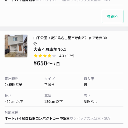
詳細へ
山下公園（愛知県名古屋市守山区）まで徒歩 30
分
大幸４駐車場No.1
4.3
/ 12件
¥650〜
/ 日
貸出時間
タイプ
再入庫
24時間営業
平置き
可
長さ
車幅
高さ
460cm 以下
180cm 以下
制限なし
対応車種
オートバイ
軽自動車
コンパクトカー
中型車
ワンボックス
大型車・SUV