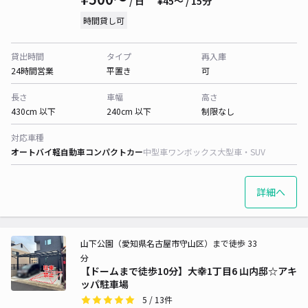
/ 日
¥45〜 / 15分
時間貸し可
貸出時間
タイプ
再入庫
24時間営業
平置き
可
長さ
車幅
高さ
430cm 以下
240cm 以下
制限なし
対応車種
オートバイ
軽自動車
コンパクトカー
中型車
ワンボックス
大型車・SUV
詳細へ
山下公園（愛知県名古屋市守山区）まで徒歩 33
分
【ドームまで徒歩10分】大幸1丁目6 山内邸☆アキ
ッパ駐車場
5
/ 13件