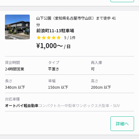
山下公園（愛知県名古屋市守山区）まで徒歩 41
分
前浪町11-13駐車場
5
/ 1件
¥1,000〜
/ 日
貸出時間
タイプ
再入庫
24時間営業
平置き
可
長さ
車幅
高さ
340cm 以下
150cm 以下
200cm 以下
対応車種
オートバイ
軽自動車
コンパクトカー
中型車
ワンボックス
大型車・SUV
詳細へ