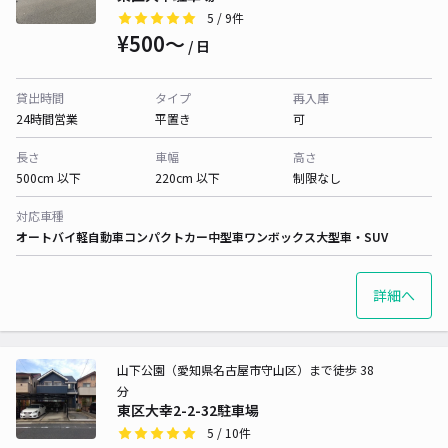
5
/ 9件
¥500〜
/ 日
貸出時間
タイプ
再入庫
24時間営業
平置き
可
長さ
車幅
高さ
500cm 以下
220cm 以下
制限なし
対応車種
オートバイ
軽自動車
コンパクトカー
中型車
ワンボックス
大型車・SUV
詳細へ
山下公園（愛知県名古屋市守山区）まで徒歩 38
分
東区大幸2-2-32駐車場
5
/ 10件