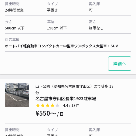
貸出時間
タイプ
再入庫
24時間営業
平置き
可
長さ
車幅
高さ
500cm 以下
190cm 以下
制限なし
対応車種
オートバイ
軽自動車
コンパクトカー
中型車
ワンボックス
大型車・SUV
詳細へ
山下公園（愛知県名古屋市守山区）まで徒歩 18
分
名古屋市守山区長栄1923駐車場
4.4
/ 13件
¥550〜
/ 日
貸出時間
タイプ
再入庫
24時間営業
平置き
可