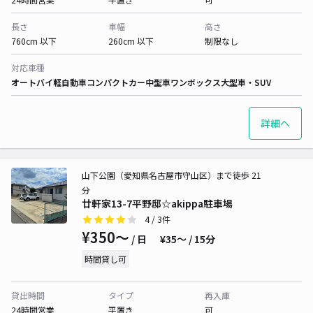
長さ
車幅
高さ
760cm 以下
260cm 以下
制限なし
対応車種
オートバイ
軽自動車
コンパクトカー
中型車
ワンボックス
大型車・SUV
詳細へ
山下公園（愛知県名古屋市守山区）まで徒歩 21
分
廿軒家13-7平野邸☆akippa駐車場
4
/ 3件
¥350〜
/ 日
¥35〜 / 15分
時間貸し可
貸出時間
タイプ
再入庫
24時間営業
平置き
可