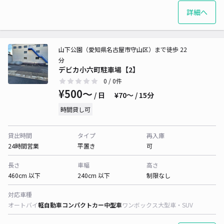
詳細へ
山下公園（愛知県名古屋市守山区）まで徒歩 22
分
デビカ小六町駐車場【2】
0
/ 0件
¥500〜
/ 日
¥70〜 / 15分
時間貸し可
貸出時間
タイプ
再入庫
24時間営業
平置き
可
長さ
車幅
高さ
460cm 以下
240cm 以下
制限なし
対応車種
オートバイ
軽自動車
コンパクトカー
中型車
ワンボックス
大型車・SUV