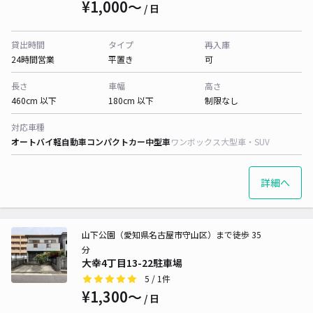
¥1,000〜
/ 日
貸出時間
タイプ
再入庫
24時間営業
平置き
可
長さ
車幅
高さ
460cm 以下
180cm 以下
制限なし
対応車種
オートバイ
軽自動車
コンパクトカー
中型車
ワンボックス
大型車・SUV
詳細へ
山下公園（愛知県名古屋市守山区）まで徒歩 35
分
大幸4丁目13-22駐車場
5
/ 1件
¥1,300〜
/ 日