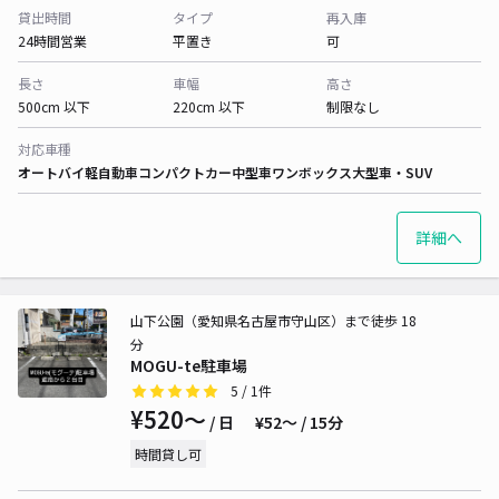
貸出時間
タイプ
再入庫
24時間営業
平置き
可
長さ
車幅
高さ
500cm 以下
220cm 以下
制限なし
対応車種
オートバイ
軽自動車
コンパクトカー
中型車
ワンボックス
大型車・SUV
詳細へ
山下公園（愛知県名古屋市守山区）まで徒歩 18
分
MOGU-te駐車場
5
/ 1件
¥520〜
/ 日
¥52〜 / 15分
時間貸し可