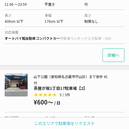
11:00 〜23:59
平置き
可
長さ
車幅
高さ
430cm 以下
170cm 以下
制限なし
対応車種
オートバイ
軽自動車
コンパクトカー
中型車
ワンボックス
大型車・SUV
詳細へ
山下公園（愛知県名古屋市守山区）まで徒歩 41
分
茶屋が坂1丁目17駐車場【2】
5
/ 5件
¥600〜
/ 日
貸出時間
タイプ
再入庫
このエリアで駐車場をリクエスト
11:00 〜23:59
平置き
可