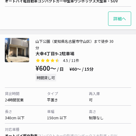
オートバイ
軽自動車
コンパクトカー
中型車
ワンボックス
大型車・SUV
詳細へ
山下公園（愛知県名古屋市守山区）まで徒歩 30
分
大幸4丁目9-2駐車場
4.5
/ 11件
¥600〜
/ 日
¥60〜 / 15分
時間貸し可
貸出時間
タイプ
再入庫
24時間営業
平置き
可
長さ
車幅
高さ
340cm 以下
150cm 以下
制限なし
対応車種
オートバイ
軽自動車
コンパクトカー
中型車
ワンボックス
大型車・SUV