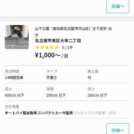
詳細へ
山下公園（愛知県名古屋市守山区）まで徒歩 36
分
名古屋市東区大幸二丁目
5
/ 1件
¥1,000〜
/ 日
貸出時間
タイプ
再入庫
24時間営業
平置き
可
長さ
車幅
高さ
600cm 以下
200cm 以下
260cm 以下
対応車種
オートバイ
軽自動車
コンパクトカー
中型車
ワンボックス
大型車・SUV
詳細へ