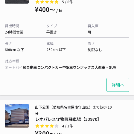
5
/ 8件
¥400〜
/ 日
貸出時間
タイプ
再入庫
24時間営業
平置き
可
長さ
車幅
高さ
600cm 以下
260cm 以下
制限なし
対応車種
オートバイ
軽自動車
コンパクトカー
中型車
ワンボックス
大型車・SUV
詳細へ
山下公園（愛知県名古屋市守山区）まで徒歩 19
分
レオパレス守牧町駐車場【33970】
4
/ 1件
¥300〜