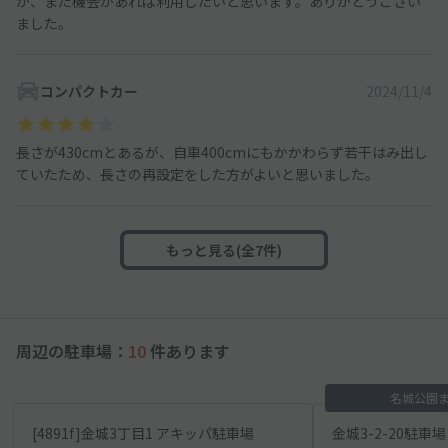
が、また機会があれば利用したいと思います。ありがとうござい
ました。
コンパクトカー
2024/11/4
長さが430cmとあるが、自車400cmにもかかわらず若干はみ出し
ていたため、長さの再設定をした方がよいと思いました。
もっと見る(全7件)
周辺の駐車場：
10
件あります
名城公園ま
[4891f]金城3丁目1 アキッパ駐車場
金城3-2-20駐車場