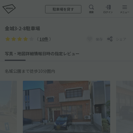
駐車場を貸す
検索
ログイン
メニュー
金城3-2-8駐車場
（
10件
）
保存
シェア
写真・地図
詳細情報
日時の指定
レビュー
名城公園まで徒歩10分圏内