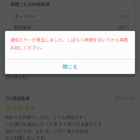
車種ごとの利用実績
オートバイ
1
件
軽自動車
150
件
通信エラーが発生しました。しばらく時間をおいてから再度
軽自動車
2026/6/13
お試しください。
道路も一方通行で停めやすくＩＧアリーナまで８分ぐらいで着き
閉じる
ました。機会があればまた利用したいと思います。ありがとうご
ざいました。
軽自動車
2026/5/30
初めての利用でしたが、とても停めやすく
一方通行の道沿いだった為 すぐ見つける事もでき
良かったです。また 近くに行く事があれば
ぜひ利用したいです。