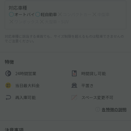
対応車種
オートバイ
軽自動車
コンパクトカー
中型車
ワンボックス
大型車・SUV
対応車種に該当する車両でも、サイズ制限を超えるものは駐車できませんの
でご注意ください。
特徴
24時間営業
時間貸し可能
当日最大料金
平置き
再入庫可能
スペース変更不可
各特徴の説明
注意事項