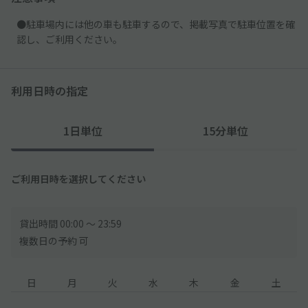
●駐車場内には他の車も駐車するので、掲載写真で駐車位置を確
認し、ご利用ください。
利用日時の指定
1日単位
15分単位
ご利用日時を選択してください
貸出時間 00:00 〜 23:59
複数日の予約 可
日
月
火
水
木
金
土