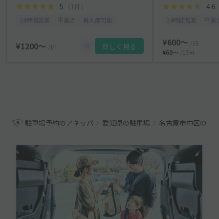
5
（1件）
4.6
24時間営業
平置き
再入庫可能
24時間営業
平置
¥600〜
/日
¥1200〜
詳しく見る
/日
¥60〜
/15分
駐車場予約のアキッパ
愛知県の駐車場
名古屋市中区の駐