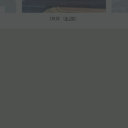
1
枚目 （
全
2
枚
）