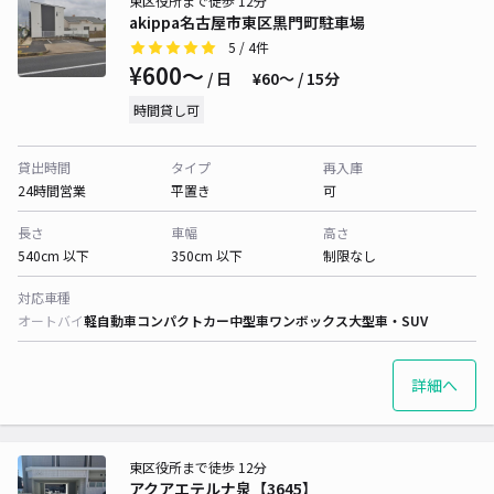
東区役所まで徒歩 12分
akippa名古屋市東区黒門町駐車場
5
/ 4件
¥600〜
/ 日
¥60〜 / 15分
時間貸し可
貸出時間
タイプ
再入庫
24時間営業
平置き
可
長さ
車幅
高さ
540cm 以下
350cm 以下
制限なし
対応車種
オートバイ
軽自動車
コンパクトカー
中型車
ワンボックス
大型車・SUV
詳細へ
東区役所まで徒歩 12分
アクアエテルナ泉【3645】