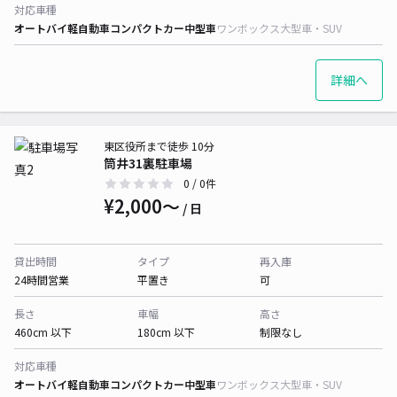
対応車種
オートバイ
軽自動車
コンパクトカー
中型車
ワンボックス
大型車・SUV
詳細へ
東区役所まで徒歩 10分
筒井31裏駐車場
0
/ 0件
¥2,000〜
/ 日
貸出時間
タイプ
再入庫
24時間営業
平置き
可
長さ
車幅
高さ
460cm 以下
180cm 以下
制限なし
対応車種
オートバイ
軽自動車
コンパクトカー
中型車
ワンボックス
大型車・SUV