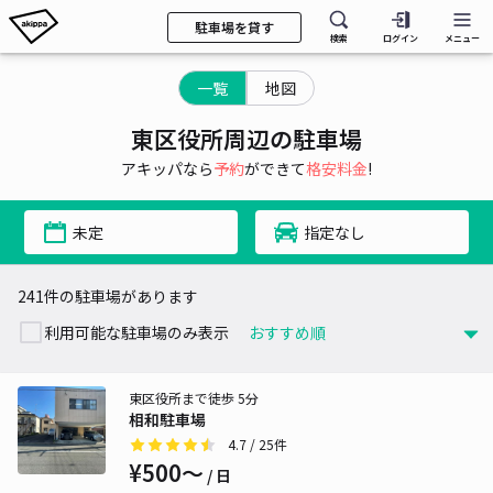
駐車場を貸す
検索
ログイン
メニュー
一覧
地図
東区役所周辺の駐車場
アキッパなら
予約
ができて
格安料金
!
未定
指定なし
241件の駐車場があります
利用可能な駐車場のみ表示
東区役所まで徒歩 5分
相和駐車場
4.7
/ 25件
¥500〜
/ 日