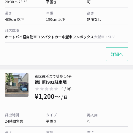
20:30 〜23:59
平置き
可
長さ
車幅
高さ
480cm 以下
190cm 以下
制限なし
対応車種
オートバイ
軽自動車
コンパクトカー
中型車
ワンボックス
大型車・SUV
詳細へ
東区役所まで徒歩 14分
徳川町902駐車場
0
/ 0件
¥1,200〜
/ 日
貸出時間
タイプ
再入庫
24時間営業
平置き
可
長さ
車幅
高さ