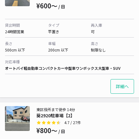
¥600〜
/ 日
貸出時間
タイプ
再入庫
24時間営業
平置き
可
長さ
車幅
高さ
500cm 以下
200cm 以下
制限なし
対応車種
オートバイ
軽自動車
コンパクトカー
中型車
ワンボックス
大型車・SUV
詳細へ
東区役所まで徒歩 14分
葵2920駐車場【2】
4.7
/ 27件
¥800〜
/ 日