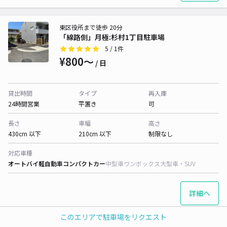
東区役所まで徒歩 20分
「線路側」月極:杉村1丁目駐車場
5
/ 1件
¥800〜
/ 日
貸出時間
タイプ
再入庫
24時間営業
平置き
可
長さ
車幅
高さ
430cm 以下
210cm 以下
制限なし
対応車種
オートバイ
軽自動車
コンパクトカー
中型車
ワンボックス
大型車・SUV
詳細へ
このエリアで駐車場をリクエスト