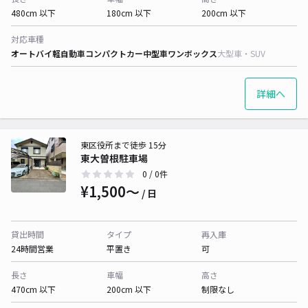
480cm 以下
180cm 以下
200cm 以下
対応車種
オートバイ
軽自動車
コンパクトカー
中型車
ワンボックス
大型車・SUV
詳細へ
東区役所まで徒歩 15分
東大曽根駐車場
0
/ 0件
¥1,500〜
/ 日
貸出時間
タイプ
再入庫
24時間営業
平置き
可
長さ
車幅
高さ
470cm 以下
200cm 以下
制限なし