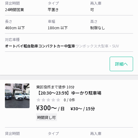
貸出時間
タイプ
再入庫
24時間営業
平置き
可
長さ
車幅
高さ
460cm 以下
180cm 以下
制限なし
対応車種
オートバイ
軽自動車
コンパクトカー
中型車
ワンボックス
大型車・SUV
詳細へ
東区役所まで徒歩 10分
【20:30〜23:59】ゆーかり駐車場
0
/ 0件
¥300〜
/ 日
¥30〜 / 15分
時間貸し可
貸出時間
タイプ
再入庫