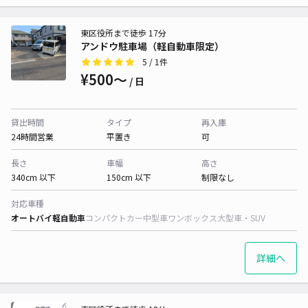
東区役所まで徒歩 17分
アンドウ駐車場（軽自動車限定）
5
/ 1件
¥500〜
/ 日
貸出時間
タイプ
再入庫
24時間営業
平置き
可
長さ
車幅
高さ
340cm 以下
150cm 以下
制限なし
対応車種
オートバイ
軽自動車
コンパクトカー
中型車
ワンボックス
大型車・SUV
詳細へ