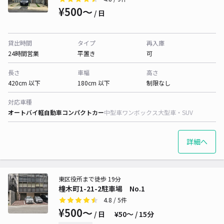
¥500〜
/ 日
貸出時間
タイプ
再入庫
24時間営業
平置き
可
長さ
車幅
高さ
420cm 以下
180cm 以下
制限なし
対応車種
オートバイ
軽自動車
コンパクトカー
中型車
ワンボックス
大型車・SUV
詳細へ
東区役所まで徒歩 19分
橦木町1-21-2駐車場 No.1
4.8
/ 5件
¥500〜
/ 日
¥50〜 / 15分