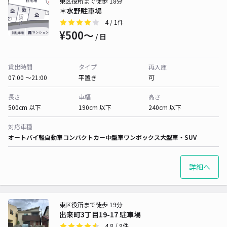
東区役所まで徒歩 18分
＊水野駐車場
4
/ 1件
¥500〜
/ 日
貸出時間
タイプ
再入庫
07:00 〜21:00
平置き
可
長さ
車幅
高さ
500cm 以下
190cm 以下
240cm 以下
対応車種
オートバイ
軽自動車
コンパクトカー
中型車
ワンボックス
大型車・SUV
詳細へ
東区役所まで徒歩 19分
出来町3丁目19-17 駐車場
4.8
/ 9件