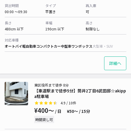
貸出時間
タイプ
再入庫
00:00 〜09:30
平置き
可
長さ
車幅
高さ
480cm 以下
190cm 以下
制限なし
対応車種
オートバイ
軽自動車
コンパクトカー
中型車
ワンボックス
大型車・SUV
詳細へ
東区役所まで徒歩 8分
【車道駅まで徒歩5分】筒井2丁目6武田邸☆akipp
a駐車場
4.9
/ 10件
¥400〜
/ 日
¥50〜 / 15分
時間貸し可