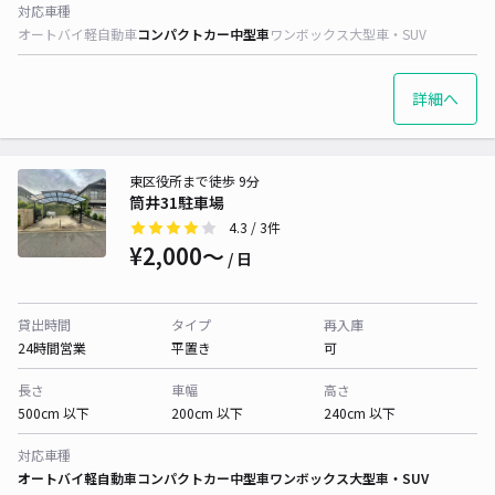
対応車種
オートバイ
軽自動車
コンパクトカー
中型車
ワンボックス
大型車・SUV
詳細へ
東区役所まで徒歩 9分
筒井31駐車場
4.3
/ 3件
¥2,000〜
/ 日
貸出時間
タイプ
再入庫
24時間営業
平置き
可
長さ
車幅
高さ
500cm 以下
200cm 以下
240cm 以下
対応車種
オートバイ
軽自動車
コンパクトカー
中型車
ワンボックス
大型車・SUV