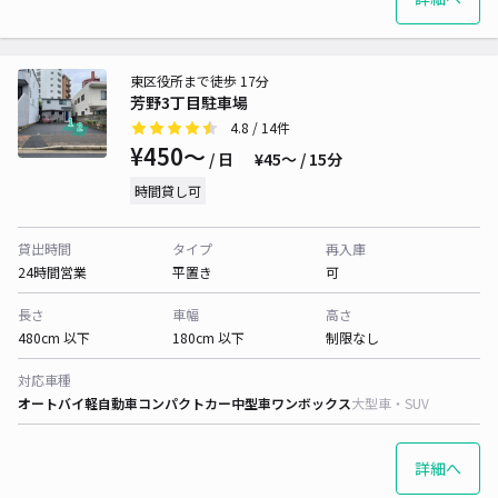
東区役所まで徒歩 17分
芳野3丁目駐車場
4.8
/ 14件
¥450〜
/ 日
¥45〜 / 15分
時間貸し可
貸出時間
タイプ
再入庫
24時間営業
平置き
可
長さ
車幅
高さ
480cm 以下
180cm 以下
制限なし
対応車種
オートバイ
軽自動車
コンパクトカー
中型車
ワンボックス
大型車・SUV
詳細へ