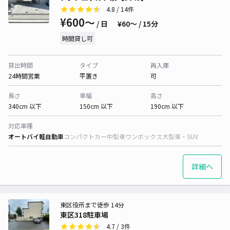
4.8
/ 14件
¥600〜
/ 日
¥60〜 / 15分
時間貸し可
貸出時間
タイプ
再入庫
24時間営業
平置き
可
長さ
車幅
高さ
340cm 以下
150cm 以下
190cm 以下
対応車種
オートバイ
軽自動車
コンパクトカー
中型車
ワンボックス
大型車・SUV
詳細へ
東区役所まで徒歩 14分
東区318駐車場
4.7
/ 3件