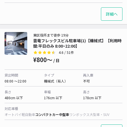
詳細へ
東区役所まで徒歩 19分
雲竜フレックスビル駐車場(1)【機械式】【利用時
間:平日のみ 8:00~22:00】
4.6
/ 51件
¥800〜
/ 日
貸出時間
タイプ
再入庫
08:00 〜22:00
機械式（有人）
不可
長さ
車幅
高さ
480cm 以下
176cm 以下
178cm 以下
対応車種
オートバイ
軽自動車
コンパクトカー
中型車
ワンボックス
大型車・SUV