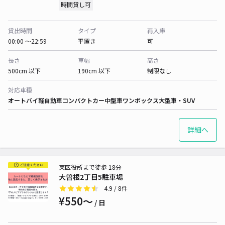
時間貸し可
貸出時間
タイプ
再入庫
00:00 〜22:59
平置き
可
長さ
車幅
高さ
500cm 以下
190cm 以下
制限なし
対応車種
オートバイ
軽自動車
コンパクトカー
中型車
ワンボックス
大型車・SUV
詳細へ
東区役所まで徒歩 18分
大曽根2丁目5駐車場
4.9
/ 8件
¥550〜
/ 日