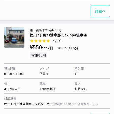
詳細へ
東区役所まで徒歩 15分
徳川2丁目23清水邸☆akippa駐車場
5
/ 1件
¥550〜
/ 日
¥55〜 / 15分
時間貸し可
貸出時間
タイプ
再入庫
08:00 〜19:00
平置き
可
長さ
車幅
高さ
430cm 以下
170cm 以下
制限なし
対応車種
オートバイ
軽自動車
コンパクトカー
中型車
ワンボックス
大型車・SUV