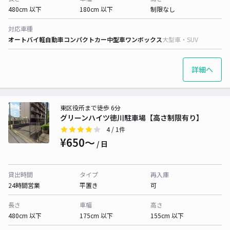
480cm 以下
180cm 以下
制限なし
対応車種
オートバイ
軽自動車
コンパクトカー
中型車
ワンボックス
大型車・SUV
詳細へ
東区役所まで徒歩 6分
グリーンハイツ徳川駐車場【高さ制限有り】
4
/ 1件
¥650〜
/ 日
貸出時間
タイプ
再入庫
24時間営業
平置き
可
長さ
車幅
高さ
480cm 以下
175cm 以下
155cm 以下