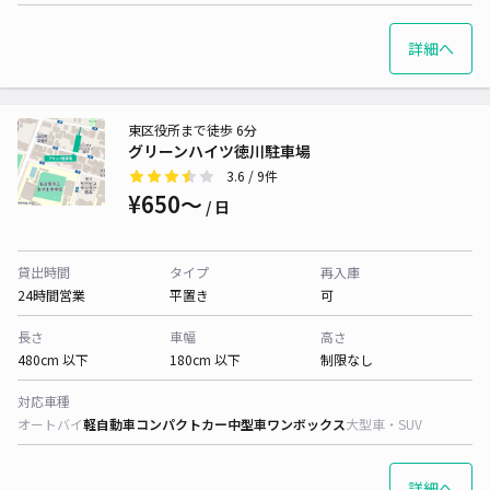
詳細へ
東区役所まで徒歩 6分
グリーンハイツ徳川駐車場
3.6
/ 9件
¥650〜
/ 日
貸出時間
タイプ
再入庫
24時間営業
平置き
可
長さ
車幅
高さ
480cm 以下
180cm 以下
制限なし
対応車種
オートバイ
軽自動車
コンパクトカー
中型車
ワンボックス
大型車・SUV
詳細へ