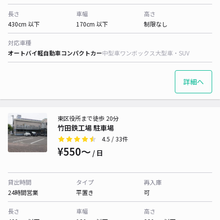
長さ
車幅
高さ
430cm 以下
170cm 以下
制限なし
対応車種
オートバイ
軽自動車
コンパクトカー
中型車
ワンボックス
大型車・SUV
詳細へ
東区役所まで徒歩 20分
竹田鉄工場 駐車場
4.5
/ 33件
¥550〜
/ 日
貸出時間
タイプ
再入庫
24時間営業
平置き
可
長さ
車幅
高さ