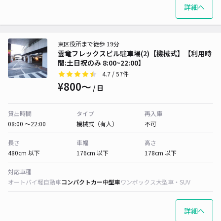
詳細へ
東区役所まで徒歩 19分
雲竜フレックスビル駐車場(2)【機械式】【利用時
間:土日祝のみ 8:00~22:00】
4.7
/ 57件
¥800〜
/ 日
貸出時間
タイプ
再入庫
08:00 〜22:00
機械式（有人）
不可
長さ
車幅
高さ
480cm 以下
176cm 以下
178cm 以下
対応車種
オートバイ
軽自動車
コンパクトカー
中型車
ワンボックス
大型車・SUV
詳細へ