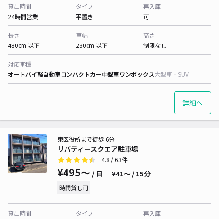
貸出時間
タイプ
再入庫
24時間営業
平置き
可
長さ
車幅
高さ
480cm 以下
230cm 以下
制限なし
対応車種
オートバイ
軽自動車
コンパクトカー
中型車
ワンボックス
大型車・SUV
詳細へ
東区役所まで徒歩 6分
リバティースクエア駐車場
4.8
/ 63件
¥495〜
/ 日
¥41〜 / 15分
時間貸し可
貸出時間
タイプ
再入庫