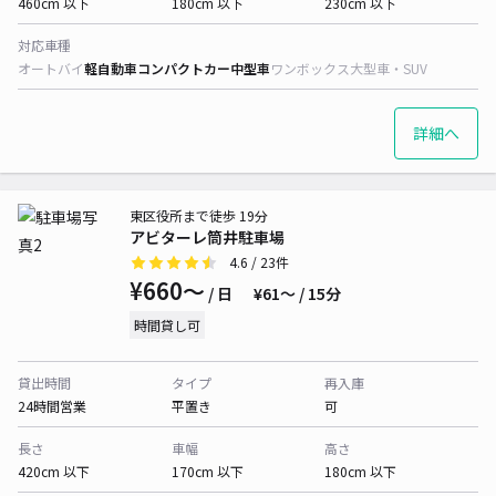
460cm 以下
180cm 以下
230cm 以下
対応車種
オートバイ
軽自動車
コンパクトカー
中型車
ワンボックス
大型車・SUV
詳細へ
東区役所まで徒歩 19分
アビターレ筒井駐車場
4.6
/ 23件
¥660〜
/ 日
¥61〜 / 15分
時間貸し可
貸出時間
タイプ
再入庫
24時間営業
平置き
可
長さ
車幅
高さ
420cm 以下
170cm 以下
180cm 以下