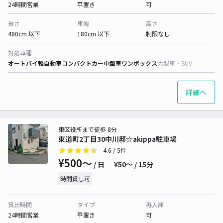
24時間営業
平置き
可
長さ
車幅
高さ
480cm 以下
180cm 以下
制限なし
対応車種
オートバイ
軽自動車
コンパクトカー
中型車
ワンボックス
大型車・SUV
詳細へ
東区役所まで徒歩 8分
東道町2丁目30中川邸☆akippa駐車場
4.6
/ 5件
¥500〜
/ 日
¥50〜 / 15分
時間貸し可
貸出時間
タイプ
再入庫
24時間営業
平置き
可