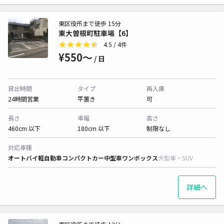
東区役所まで徒歩 15分
東大曽根町駐車場【6】
4.5
/ 4件
¥550〜
/ 日
貸出時間
タイプ
再入庫
24時間営業
平置き
可
長さ
車幅
高さ
460cm 以下
180cm 以下
制限なし
対応車種
オートバイ
軽自動車
コンパクトカー
中型車
ワンボックス
大型車・SUV
詳細へ