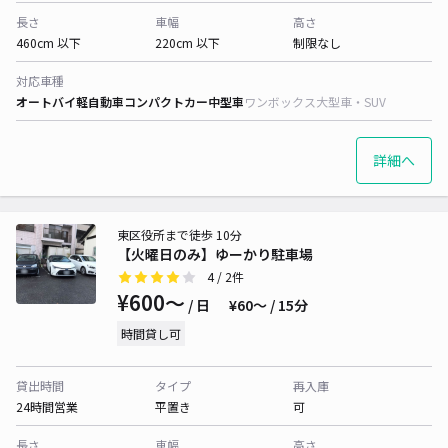
長さ
車幅
高さ
460cm 以下
220cm 以下
制限なし
対応車種
オートバイ
軽自動車
コンパクトカー
中型車
ワンボックス
大型車・SUV
詳細へ
東区役所まで徒歩 10分
【火曜日のみ】ゆーかり駐車場
4
/ 2件
¥600〜
/ 日
¥60〜 / 15分
時間貸し可
貸出時間
タイプ
再入庫
24時間営業
平置き
可
長さ
車幅
高さ