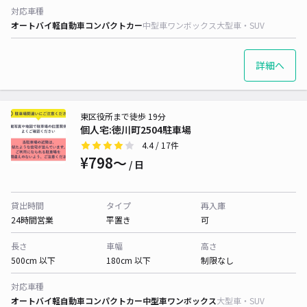
対応車種
オートバイ
軽自動車
コンパクトカー
中型車
ワンボックス
大型車・SUV
詳細へ
東区役所まで徒歩 19分
個人宅:徳川町2504駐車場
4.4
/ 17件
¥798〜
/ 日
貸出時間
タイプ
再入庫
24時間営業
平置き
可
長さ
車幅
高さ
500cm 以下
180cm 以下
制限なし
対応車種
オートバイ
軽自動車
コンパクトカー
中型車
ワンボックス
大型車・SUV