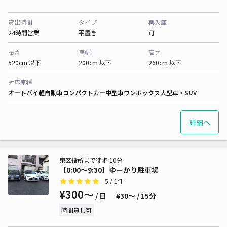
貸出時間
タイプ
再入庫
24時間営業
平置き
可
長さ
車幅
高さ
520cm 以下
200cm 以下
260cm 以下
対応車種
オートバイ
軽自動車
コンパクトカー
中型車
ワンボックス
大型車・SUV
詳細へ
東区役所まで徒歩 10分
【0:00〜9:30】ゆーかり駐車場
5
/ 1件
¥300〜
/ 日
¥30〜 / 15分
時間貸し可