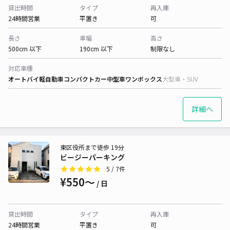
貸出時間
タイプ
再入庫
24時間営業
平置き
可
長さ
車幅
高さ
500cm 以下
190cm 以下
制限なし
対応車種
オートバイ
軽自動車
コンパクトカー
中型車
ワンボックス
大型車・SUV
詳細へ
東区役所まで徒歩 19分
ビージーパーキング
5
/ 7件
¥550〜
/ 日
貸出時間
タイプ
再入庫
24時間営業
平置き
可