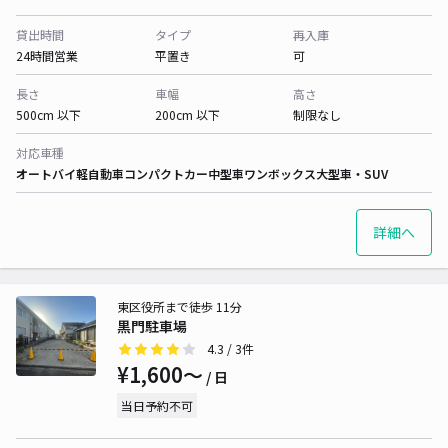
貸出時間
タイプ
再入庫
24時間営業
平置き
可
長さ
車幅
高さ
500cm 以下
200cm 以下
制限なし
対応車種
オートバイ
軽自動車
コンパクトカー
中型車
ワンボックス
大型車・SUV
詳細へ
東区役所まで徒歩 11分
黒門駐車場
4.3
/ 3件
¥1,600〜
/ 日
当日予約不可