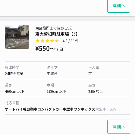
詳細へ
東区役所まで徒歩 15分
東大曽根町駐車場【3】
4.9
/ 11件
¥550〜
/ 日
貸出時間
タイプ
再入庫
24時間営業
平置き
可
長さ
車幅
高さ
460cm 以下
180cm 以下
制限なし
対応車種
オートバイ
軽自動車
コンパクトカー
中型車
ワンボックス
大型車・SUV
詳細へ