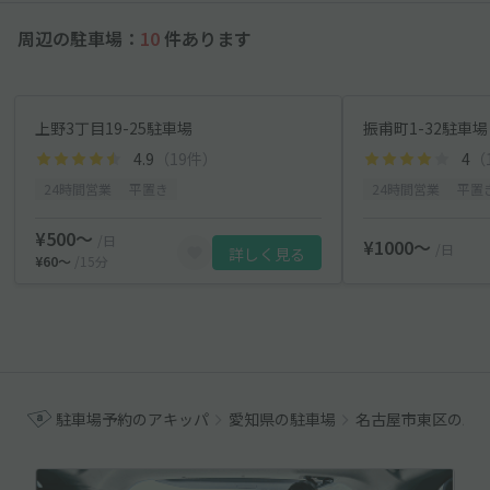
周辺の駐車場：
10
件あります
上野3丁目19-25駐車場
振甫町1-32駐車場
4.9
（19件）
4
（
24時間営業
平置き
24時間営業
平置
¥500〜
/日
¥1000〜
/日
詳しく見る
¥60〜
/15分
駐車場予約のアキッパ
愛知県の駐車場
名古屋市東区の駐