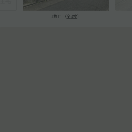
1
枚目 （
全
3
枚
）