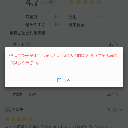
4.7
（42件）
満足度
4.7
立地
4.6
停めやすさ
4.5
駐車料金
5
車種ごとの利用実績
オートバイ
10
件
軽自動車
257
件
通信エラーが発生しました。しばらく時間をおいてから再度
お試しください。
コンパクトカー
214
件
中型車
316
件
閉じる
ワンボックス
218
件
大型車・SUV
184
件
中型車
2026/6/6
広くて綺麗で安全に停められました。ありがとうございます。