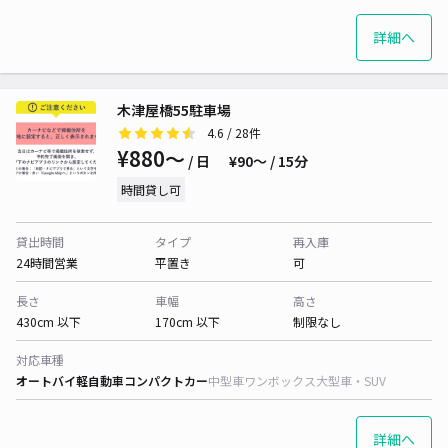
詳細へ
木津屋橋55駐車場
4.6
/ 28件
¥880〜
/ 日
¥90〜 / 15分
時間貸し可
貸出時間
タイプ
再入庫
24時間営業
平置き
可
長さ
車幅
高さ
430cm 以下
170cm 以下
制限なし
対応車種
オートバイ
軽自動車
コンパクトカー
中型車
ワンボックス
大型車・SUV
詳細へ