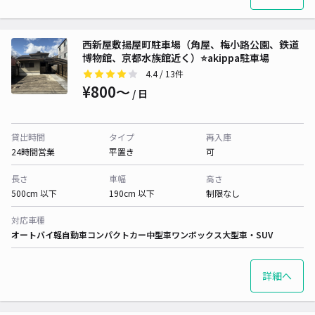
西新屋敷揚屋町駐車場（角屋、梅小路公園、鉄道
博物館、京都水族館近く）⭐️akippa駐車場
4.4
/ 13件
¥800〜
/ 日
貸出時間
タイプ
再入庫
24時間営業
平置き
可
長さ
車幅
高さ
500cm 以下
190cm 以下
制限なし
対応車種
オートバイ
軽自動車
コンパクトカー
中型車
ワンボックス
大型車・SUV
詳細へ