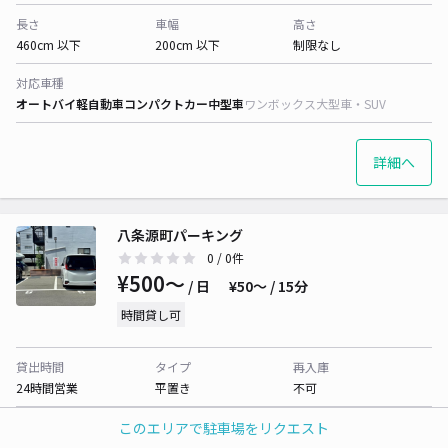
長さ
車幅
高さ
460cm 以下
200cm 以下
制限なし
対応車種
オートバイ
軽自動車
コンパクトカー
中型車
ワンボックス
大型車・SUV
詳細へ
八条源町パーキング
0
/ 0件
¥500〜
/ 日
¥50〜 / 15分
時間貸し可
貸出時間
タイプ
再入庫
24時間営業
平置き
不可
長さ
車幅
高さ
このエリアで駐車場をリクエスト
480cm 以下
210cm 以下
制限なし