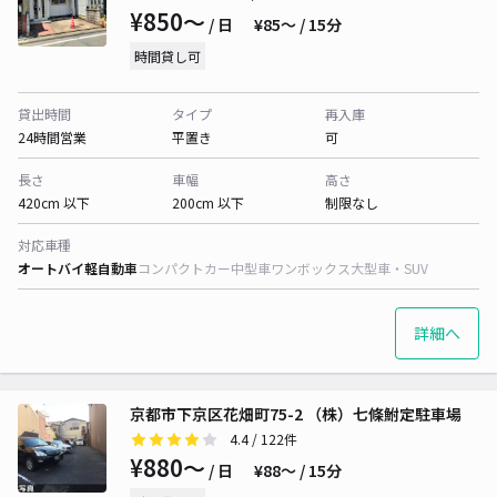
¥850〜
/ 日
¥85〜 / 15分
時間貸し可
貸出時間
タイプ
再入庫
24時間営業
平置き
可
長さ
車幅
高さ
420cm 以下
200cm 以下
制限なし
対応車種
オートバイ
軽自動車
コンパクトカー
中型車
ワンボックス
大型車・SUV
詳細へ
京都市下京区花畑町75-2 （株）七條鮒定駐車場
4.4
/ 122件
¥880〜
/ 日
¥88〜 / 15分