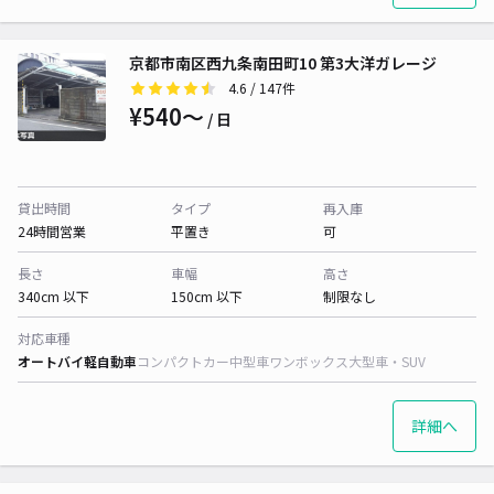
京都市南区西九条南田町10 第3大洋ガレージ
4.6
/ 147件
¥540〜
/ 日
貸出時間
タイプ
再入庫
24時間営業
平置き
可
長さ
車幅
高さ
340cm 以下
150cm 以下
制限なし
対応車種
オートバイ
軽自動車
コンパクトカー
中型車
ワンボックス
大型車・SUV
詳細へ