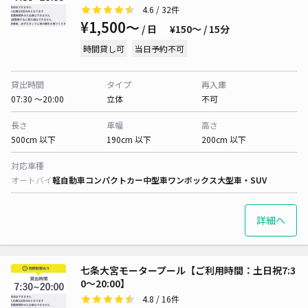
4.6
/ 32件
¥1,500〜
/ 日
¥150〜 / 15分
時間貸し可
当日予約不可
貸出時間
タイプ
再入庫
07:30 〜20:00
立体
不可
長さ
車幅
高さ
500cm 以下
190cm 以下
200cm 以下
対応車種
オートバイ
軽自動車
コンパクトカー
中型車
ワンボックス
大型車・SUV
詳細へ
七条大宮モータープール【ご利用時間：土日祝7:3
0～20:00】
4.8
/ 16件