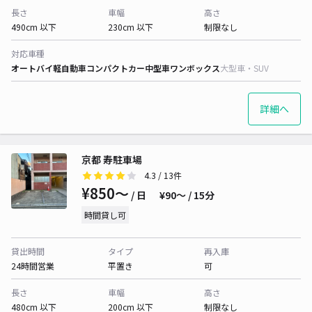
長さ
車幅
高さ
490cm 以下
230cm 以下
制限なし
対応車種
オートバイ
軽自動車
コンパクトカー
中型車
ワンボックス
大型車・SUV
詳細へ
京都 寿駐車場
4.3
/ 13件
¥850〜
/ 日
¥90〜 / 15分
時間貸し可
貸出時間
タイプ
再入庫
24時間営業
平置き
可
長さ
車幅
高さ
480cm 以下
200cm 以下
制限なし