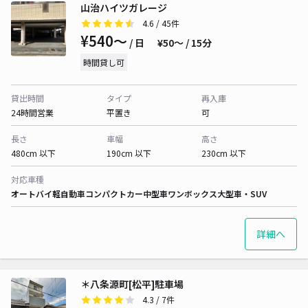
山治ハイツガレージ
4.6
/ 45件
¥540〜
/ 日
¥50〜 / 15分
時間貸し可
貸出時間
タイプ
再入庫
24時間営業
平置き
可
長さ
車幅
高さ
480cm 以下
190cm 以下
230cm 以下
対応車種
オートバイ
軽自動車
コンパクトカー
中型車
ワンボックス
大型車・SUV
詳細へ
＊八条源町[松平]駐車場
4.3
/ 7件