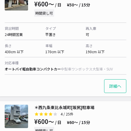
¥600〜
/ 日
¥50〜 / 15分
時間貸し可
貸出時間
タイプ
再入庫
24時間営業
平置き
可
長さ
車幅
高さ
430cm 以下
170cm 以下
190cm 以下
対応車種
オートバイ
軽自動車
コンパクトカー
中型車
ワンボックス
大型車・SUV
詳細へ
＊西九条東比永城町[坂尻]駐車場
4
/ 25件
¥600〜
/ 日
¥60〜 / 15分
時間貸し可