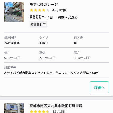
モア七条ガレージ
4.2
/ 82件
¥800〜
/ 日
¥80〜 / 15分
時間貸し可
貸出時間
タイプ
再入庫
24時間営業
平置き
可
長さ
車幅
高さ
500cm 以下
200cm 以下
300cm 以下
対応車種
オートバイ
軽自動車
コンパクトカー
中型車
ワンボックス
大型車・SUV
詳細へ
京都市南区東九条中殿田町駐車場
4.6
/ 15件