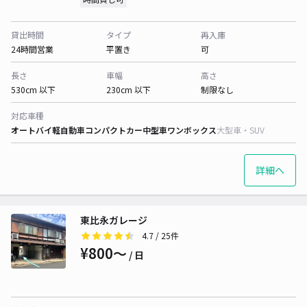
貸出時間
タイプ
再入庫
24時間営業
平置き
可
長さ
車幅
高さ
530cm 以下
230cm 以下
制限なし
対応車種
オートバイ
軽自動車
コンパクトカー
中型車
ワンボックス
大型車・SUV
詳細へ
東比永ガレージ
4.7
/ 25件
¥800〜
/ 日