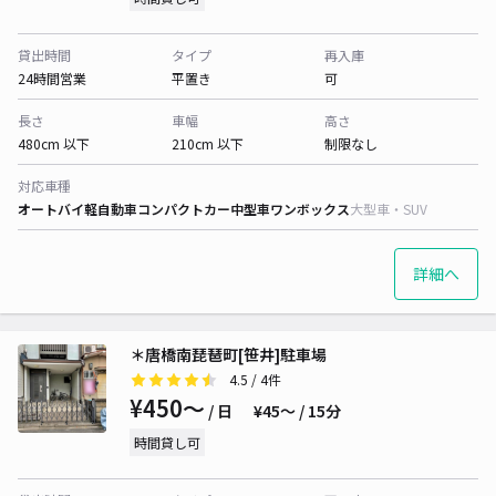
貸出時間
タイプ
再入庫
24時間営業
平置き
可
長さ
車幅
高さ
480cm 以下
210cm 以下
制限なし
対応車種
オートバイ
軽自動車
コンパクトカー
中型車
ワンボックス
大型車・SUV
詳細へ
＊唐橋南琵琶町[笹井]駐車場
4.5
/ 4件
¥450〜
/ 日
¥45〜 / 15分
時間貸し可