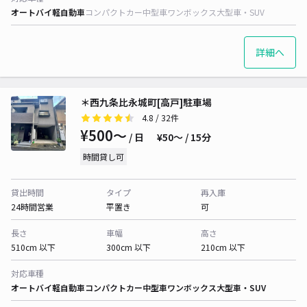
オートバイ
軽自動車
コンパクトカー
中型車
ワンボックス
大型車・SUV
詳細へ
＊西九条比永城町[高戸]駐車場
4.8
/ 32件
¥500〜
/ 日
¥50〜 / 15分
時間貸し可
貸出時間
タイプ
再入庫
24時間営業
平置き
可
長さ
車幅
高さ
510cm 以下
300cm 以下
210cm 以下
対応車種
オートバイ
軽自動車
コンパクトカー
中型車
ワンボックス
大型車・SUV