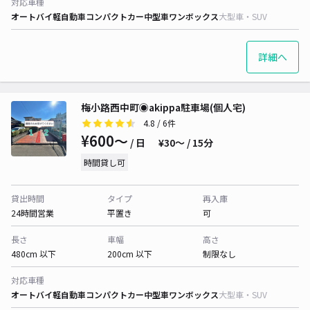
対応車種
オートバイ
軽自動車
コンパクトカー
中型車
ワンボックス
大型車・SUV
詳細へ
梅小路西中町◉akippa駐車場(個人宅)
4.8
/ 6件
¥600〜
/ 日
¥30〜 / 15分
時間貸し可
貸出時間
タイプ
再入庫
24時間営業
平置き
可
長さ
車幅
高さ
480cm 以下
200cm 以下
制限なし
対応車種
オートバイ
軽自動車
コンパクトカー
中型車
ワンボックス
大型車・SUV