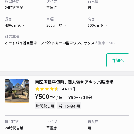
貸出時間
タイプ
再入庫
24時間営業
平置き
可
長さ
車幅
高さ
480cm 以下
200cm 以下
190cm 以下
対応車種
オートバイ
軽自動車
コンパクトカー
中型車
ワンボックス
大型車・SUV
詳細へ
南区唐橋平垣町5 個人宅◉アキッパ駐車場
4.6
/ 9件
¥500〜
/ 日
¥50〜 / 15分
時間貸し可
当日予約不可
貸出時間
タイプ
再入庫
24時間営業
平置き
可