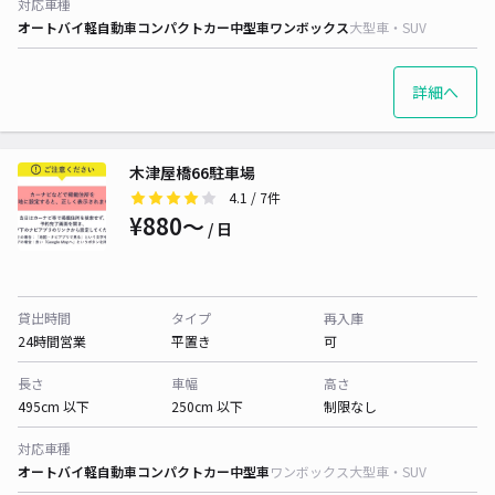
対応車種
オートバイ
軽自動車
コンパクトカー
中型車
ワンボックス
大型車・SUV
詳細へ
木津屋橋66駐車場
4.1
/ 7件
¥880〜
/ 日
貸出時間
タイプ
再入庫
24時間営業
平置き
可
長さ
車幅
高さ
495cm 以下
250cm 以下
制限なし
対応車種
オートバイ
軽自動車
コンパクトカー
中型車
ワンボックス
大型車・SUV