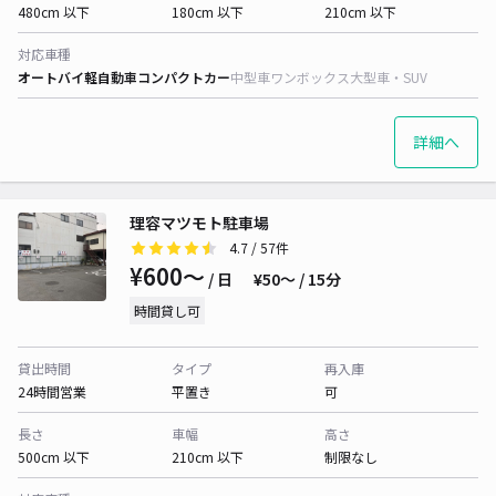
480cm 以下
180cm 以下
210cm 以下
対応車種
オートバイ
軽自動車
コンパクトカー
中型車
ワンボックス
大型車・SUV
詳細へ
理容マツモト駐車場
4.7
/ 57件
¥600〜
/ 日
¥50〜 / 15分
時間貸し可
貸出時間
タイプ
再入庫
24時間営業
平置き
可
長さ
車幅
高さ
500cm 以下
210cm 以下
制限なし