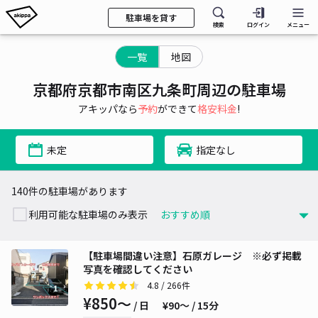
駐車場を貸す
検索
ログイン
メニュー
一覧
地図
京都府京都市南区九条町周辺の駐車場
アキッパなら
予約
ができて
格安料金
!
未定
指定なし
140件の駐車場があります
利用可能な駐車場のみ表示
【駐車場間違い注意】石原ガレージ ※必ず掲載
写真を確認してください
4.8
/ 266件
¥850〜
/ 日
¥90〜 / 15分