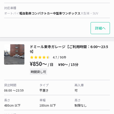
対応車種
オートバイ
軽自動車
コンパクトカー
中型車
ワンボックス
大型車・SUV
詳細へ
ドミール東寺ガレージ【ご利用時間：6:00～23:5
9】
4.7
/ 90件
¥850〜
/ 日
¥90〜 / 15分
時間貸し可
貸出時間
タイプ
再入庫
06:00 〜23:59
平置き
可
長さ
車幅
高さ
480cm 以下
180cm 以下
制限なし