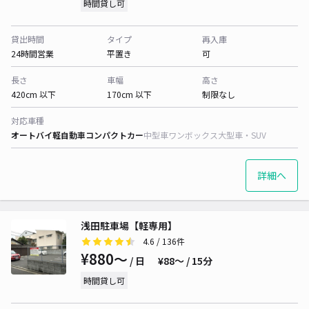
時間貸し可
貸出時間
タイプ
再入庫
24時間営業
平置き
可
長さ
車幅
高さ
420cm 以下
170cm 以下
制限なし
対応車種
オートバイ
軽自動車
コンパクトカー
中型車
ワンボックス
大型車・SUV
詳細へ
浅田駐車場【軽専用】
4.6
/ 136件
¥880〜
/ 日
¥88〜 / 15分
時間貸し可