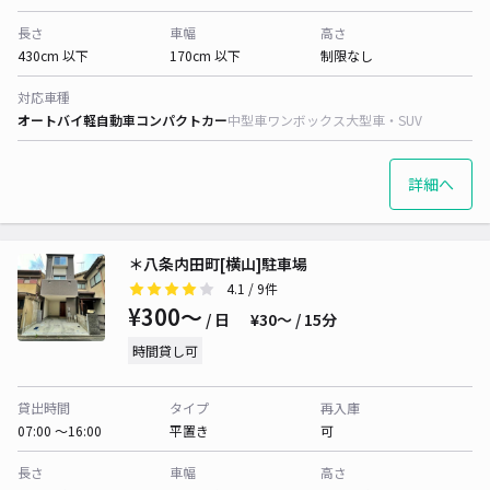
長さ
車幅
高さ
430cm 以下
170cm 以下
制限なし
対応車種
オートバイ
軽自動車
コンパクトカー
中型車
ワンボックス
大型車・SUV
詳細へ
＊八条内田町[横山]駐車場
4.1
/ 9件
¥300〜
/ 日
¥30〜 / 15分
時間貸し可
貸出時間
タイプ
再入庫
07:00 〜16:00
平置き
可
長さ
車幅
高さ