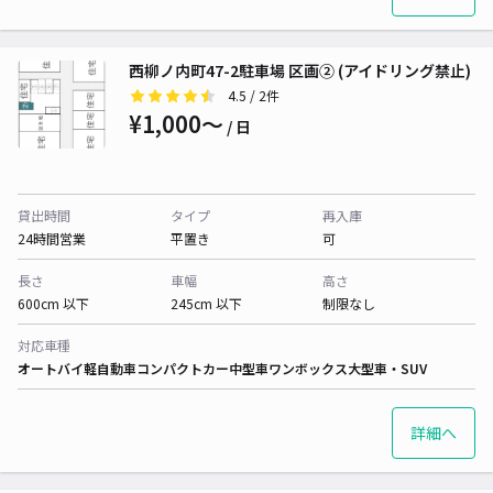
西柳ノ内町47-2駐車場 区画② (アイドリング禁止)
4.5
/ 2件
¥1,000〜
/ 日
貸出時間
タイプ
再入庫
24時間営業
平置き
可
長さ
車幅
高さ
600cm 以下
245cm 以下
制限なし
対応車種
オートバイ
軽自動車
コンパクトカー
中型車
ワンボックス
大型車・SUV
詳細へ