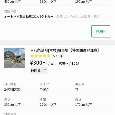
430cm 以下
170cm 以下
190cm 以下
対応車種
オートバイ
軽自動車
コンパクトカー
中型車
ワンボックス
大型車・SUV
詳細へ
＊八条源町[木村]駐車場【停め間違い注意】
5
/ 5件
¥300〜
/ 日
¥30〜 / 15分
時間貸し可
貸出時間
タイプ
再入庫
24時間営業
平置き
可
長さ
車幅
高さ
350cm 以下
220cm 以下
170cm 以下
対応車種