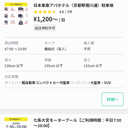
日本車庫アパホテル〈京都駅堀川通〉駐車場
4.8
/ 5件
¥1,200〜
/ 日
当日予約不可
貸出時間
タイプ
再入庫
07:00 〜23:00
機械式（有人）
不可
長さ
車幅
高さ
530cm 以下
195cm 以下
155cm 以下
対応車種
オートバイ
軽自動車
コンパクトカー
中型車
ワンボックス
大型車・SUV
詳細へ
七条大宮モータープール【ご利用時間：平日7:30
～20:00】