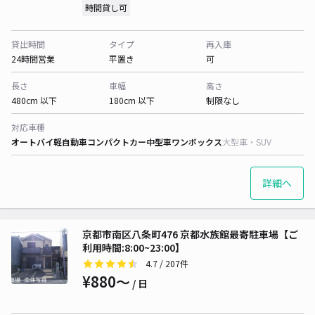
時間貸し可
貸出時間
タイプ
再入庫
24時間営業
平置き
可
長さ
車幅
高さ
480cm 以下
180cm 以下
制限なし
対応車種
オートバイ
軽自動車
コンパクトカー
中型車
ワンボックス
大型車・SUV
詳細へ
京都市南区八条町476 京都水族館最寄駐車場【ご
利用時間:8:00~23:00】
4.7
/ 207件
¥880〜
/ 日