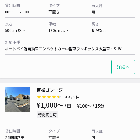
貸出時間
タイプ
再入庫
08:00 〜23:00
平置き
可
長さ
車幅
高さ
500cm 以下
190cm 以下
制限なし
対応車種
オートバイ
軽自動車
コンパクトカー
中型車
ワンボックス
大型車・SUV
詳細へ
吉松ガレージ
4.8
/ 8件
¥1,000〜
/ 日
¥100〜 / 15分
時間貸し可
貸出時間
タイプ
再入庫
24時間営業
平置き
可