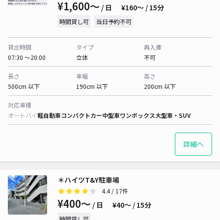
¥1,600〜
/ 日
¥160〜 / 15分
時間貸し可
当日予約不可
貸出時間
タイプ
再入庫
07:30 〜20:00
立体
不可
長さ
車幅
高さ
500cm 以下
190cm 以下
200cm 以下
対応車種
オートバイ
軽自動車
コンパクトカー
中型車
ワンボックス
大型車・SUV
詳細へ
＊ハイツT&Y駐車場
4.4
/ 17件
¥400〜
/ 日
¥40〜 / 15分
時間貸し可