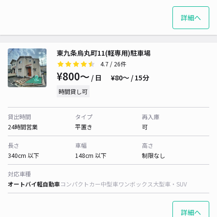
詳細へ
東九条烏丸町11(軽専用)駐車場
4.7
/ 26件
¥800〜
/ 日
¥80〜 / 15分
時間貸し可
貸出時間
タイプ
再入庫
24時間営業
平置き
可
長さ
車幅
高さ
340cm 以下
148cm 以下
制限なし
対応車種
オートバイ
軽自動車
コンパクトカー
中型車
ワンボックス
大型車・SUV
詳細へ