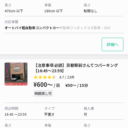
長さ
車幅
高さ
470cm 以下
180cm 以下
制限なし
対応車種
オートバイ
軽自動車
コンパクトカー
中型車
ワンボックス
大型車・SUV
詳細へ
【注意事項 必読】京都駅前さんてつパーキング
【16:45～23:59】
4.7
/ 23件
¥600〜
/ 日
¥50〜 / 15分
時間貸し可
貸出時間
タイプ
再入庫
16:45 〜23:59
平置き
可
長さ
車幅
高さ