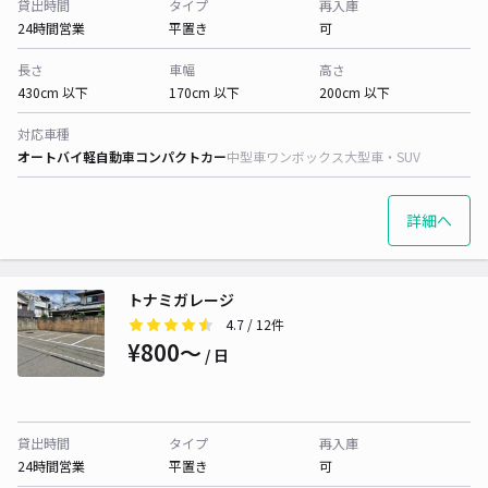
貸出時間
タイプ
再入庫
24時間営業
平置き
可
長さ
車幅
高さ
430cm 以下
170cm 以下
200cm 以下
対応車種
オートバイ
軽自動車
コンパクトカー
中型車
ワンボックス
大型車・SUV
詳細へ
トナミガレージ
4.7
/ 12件
¥800〜
/ 日
貸出時間
タイプ
再入庫
24時間営業
平置き
可