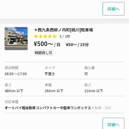
詳細へ
＊西九条西柳ノ内町[桃川]駐車場
5
/ 3件
¥500〜
/ 日
¥50〜 / 15分
時間貸し可
貸出時間
タイプ
再入庫
08:00 〜17:00
平置き
可
長さ
車幅
高さ
480cm 以下
260cm 以下
210cm 以下
対応車種
オートバイ
軽自動車
コンパクトカー
中型車
ワンボックス
大型車・SUV
詳細へ