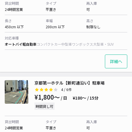
貸出時間
タイプ
再入庫
24時間営業
平置き
可
長さ
車幅
高さ
450cm 以下
200cm 以下
制限なし
対応車種
オートバイ
軽自動車
コンパクトカー
中型車
ワンボックス
大型車・SUV
詳細へ
京都第一ホテル【新町通沿い】駐車場
4
/ 6件
¥1,800〜
/ 日
¥180〜 / 15分
時間貸し可
貸出時間
タイプ
再入庫
24時間営業
平置き
可