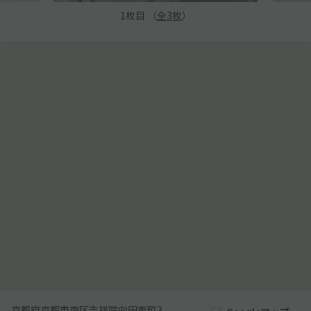
1
枚目 （
全
3
枚
）
京都府京都市南区吉祥院向田東町3