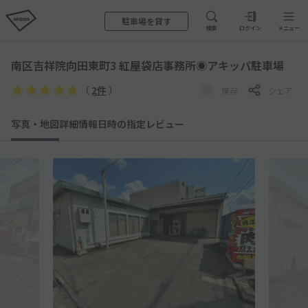
駐車場を貸す
検索
ログイン
メニュー
南区吉祥院向田東町3 紅屋袋店事務所◉アキッパ駐車場
（
2件
）
保存
シェア
写真・地図
詳細情報
日時の指定
レビュー