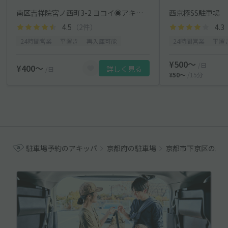
南区吉祥院宮ノ西町3-2 ヨコイ◉アキッパ駐車場
西京極SS駐車場
4.5
（2件）
4.3
24時間営業
平置き
再入庫可能
24時間営業
平置
¥500〜
/日
¥400〜
詳しく見る
/日
¥50〜
/15分
駐車場予約のアキッパ
京都府の駐車場
京都市下京区の駐