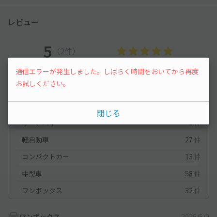
レビュー
5
（2件）
通信エラーが発生しました。しばらく時間をおいてから再度
満足度
5
立地
5
お試しください。
停めやすさ
5
駐車料金
5
車種ごとの利用実績
閉じる
オートバイ
0
件
軽自動車
27
件
コンパクトカー
13
件
中型車
58
件
ワンボックス
32
件
ワンボックス
2026/5/9