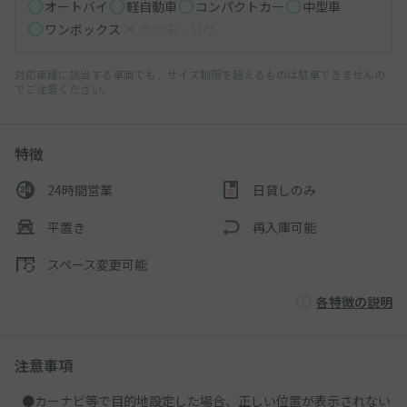
オートバイ
軽自動車
コンパクトカー
中型車
ワンボックス
大型車・SUV
対応車種に該当する車両でも、サイズ制限を超えるものは駐車できませんの
でご注意ください。
特徴
24時間営業
日貸しのみ
平置き
再入庫可能
スペース変更可能
各特徴の説明
注意事項
●カーナビ等で目的地設定した場合、正しい位置が表示されない