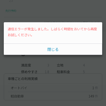
23
先行予約
以降の空き状況は毎日24:00に更新されます。
通信エラーが発生しました。しばらく時間をおいてから再度
お試しください。
レビュー
閉じる
3
（4件）
満足度
3
立地
4
停めやすさ
1.8
駐車料金
5
車種ごとの利用実績
オートバイ
1
件
軽自動車
149
件