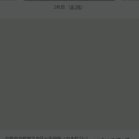
1
枚目 （
全
2
枚
）
京都府京都市下京区七条御所ノ内本町74-1