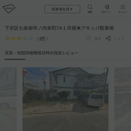
駐車場を貸す
検索
ログイン
メニュー
下京区七条御所ノ内本町74-1 月極◉アキッパ駐車場
（
4件
）
保存
シェア
写真・地図
詳細情報
日時の指定
レビュー