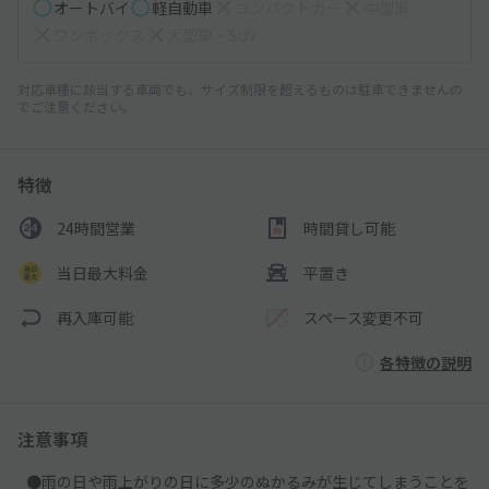
オートバイ
軽自動車
コンパクトカー
中型車
ワンボックス
大型車・SUV
対応車種に該当する車両でも、サイズ制限を超えるものは駐車できませんの
でご注意ください。
特徴
24時間営業
時間貸し可能
当日最大料金
平置き
再入庫可能
スペース変更不可
各特徴の説明
注意事項
●雨の日や雨上がりの日に多少のぬかるみが生じてしまうことを