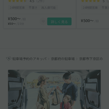
4.5
（2件）
5
（
24時間営業
平置き
再入庫可能
24時間営業
平置
¥500〜
/日
¥500〜
/日
詳しく見る
¥50〜
/15分
駐車場予約のアキッパ
京都府の駐車場
京都市下京区の駐