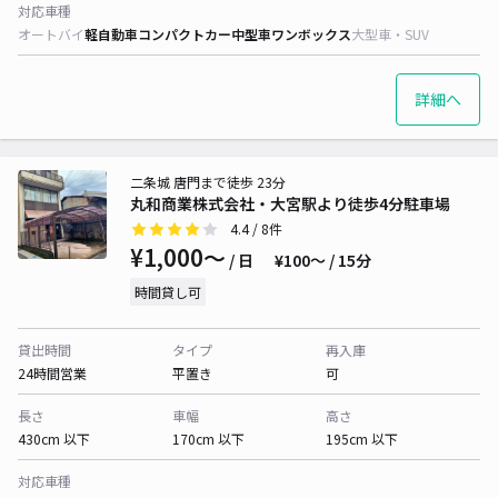
対応車種
オートバイ
軽自動車
コンパクトカー
中型車
ワンボックス
大型車・SUV
詳細へ
二条城 唐門まで徒歩 23分
丸和商業株式会社・大宮駅より徒歩4分駐車場
4.4
/ 8件
¥1,000〜
/ 日
¥100〜 / 15分
時間貸し可
貸出時間
タイプ
再入庫
24時間営業
平置き
可
長さ
車幅
高さ
430cm 以下
170cm 以下
195cm 以下
対応車種