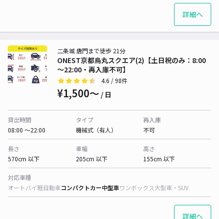
詳細へ
二条城 唐門まで徒歩 21分
ONEST京都烏丸スクエア(2)【土日祝のみ：8:00
～22:00・再入庫不可】
4.6
/ 98件
¥1,500〜
/ 日
貸出時間
タイプ
再入庫
08:00 〜22:00
機械式（有人）
不可
長さ
車幅
高さ
570cm 以下
205cm 以下
155cm 以下
対応車種
オートバイ
軽自動車
コンパクトカー
中型車
ワンボックス
大型車・SUV
詳細へ