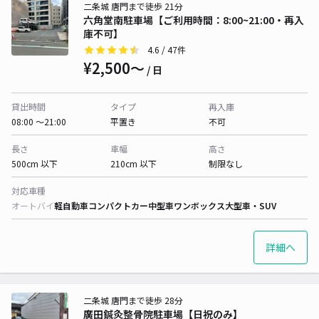
二条城 唐門まで徒歩 21分
六角堂南駐車場【ご利用時間：8:00~21:00・再入
庫不可】
4.6
/ 47件
¥2,500〜
/ 日
貸出時間
タイプ
再入庫
08:00 〜21:00
平置き
不可
長さ
車幅
高さ
500cm 以下
210cm 以下
制限なし
対応車種
オートバイ
軽自動車
コンパクトカー
中型車
ワンボックス
大型車・SUV
詳細へ
二条城 唐門まで徒歩 28分
廣田鍼灸整骨院駐車場【日祝のみ】