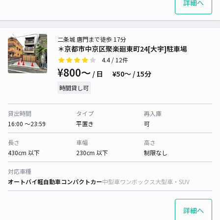
詳細へ
二条城 唐門まで徒歩 17分
＊京都市中京区聚楽廻東町24[大宇]駐車場
4.4
/ 12件
¥800〜
/ 日
¥50〜 / 15分
時間貸し可
貸出時間
タイプ
再入庫
16:00 〜23:59
平置き
可
長さ
車幅
高さ
430cm 以下
230cm 以下
制限なし
対応車種
オートバイ
軽自動車
コンパクトカー
中型車
ワンボックス
大型車・SUV
詳細へ