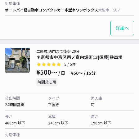
対応車種
オートバイ
軽自動車
コンパクトカー
中型車
ワンボックス
大型車・SUV
詳細へ
二条城 唐門まで徒歩 20分
＊京都市中京区西ノ京内畑町13[須藤]駐車場
5
/ 5件
¥500〜
/ 日
¥50〜 / 15分
時間貸し可
貸出時間
タイプ
再入庫
24時間営業
平置き
可
長さ
車幅
高さ
480cm 以下
240cm 以下
190cm 以下
対応車種