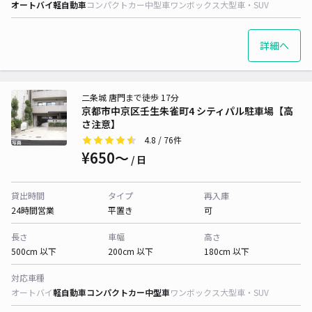
オートバイ
軽自動車
コンパクトカー
中型車
ワンボックス
大型車・SUV
詳細へ
二条城 唐門まで徒歩 17分
京都市中京区壬生朱雀町4 シティパル駐車場【高
さ注意】
4.8
/ 76件
¥650〜
/ 日
貸出時間
タイプ
再入庫
24時間営業
平置き
可
長さ
車幅
高さ
500cm 以下
200cm 以下
180cm 以下
対応車種
オートバイ
軽自動車
コンパクトカー
中型車
ワンボックス
大型車・SUV