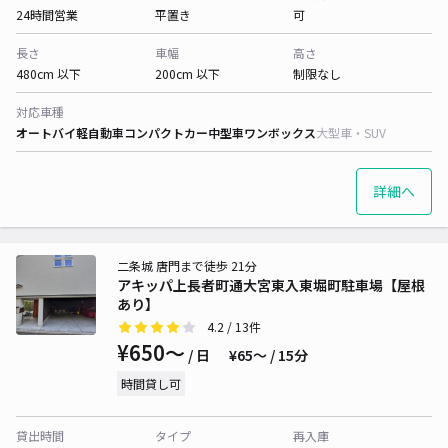
24時間営業
平置き
可
長さ
車幅
高さ
480cm 以下
200cm 以下
制限なし
対応車種
オートバイ
軽自動車
コンパクトカー
中型車
ワンボックス
大型車・SUV
詳細へ
二条城 唐門まで徒歩 21分
アキッパ上長者町通大宮東入東堀町駐車場【屋根
あり】
4.2
/ 13件
¥650〜
/ 日
¥65〜 / 15分
時間貸し可
貸出時間
タイプ
再入庫