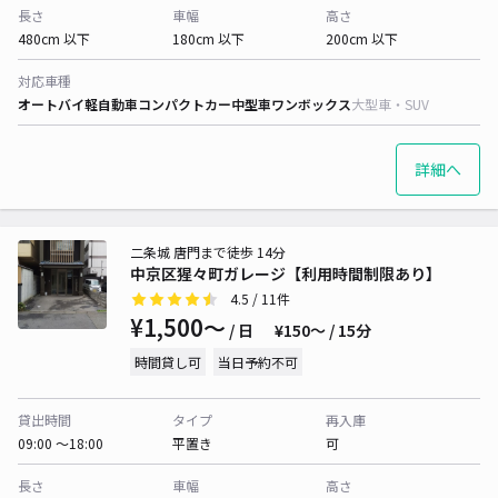
長さ
車幅
高さ
480cm 以下
180cm 以下
200cm 以下
対応車種
オートバイ
軽自動車
コンパクトカー
中型車
ワンボックス
大型車・SUV
詳細へ
二条城 唐門まで徒歩 14分
中京区猩々町ガレージ【利用時間制限あり】
4.5
/ 11件
¥1,500〜
/ 日
¥150〜 / 15分
時間貸し可
当日予約不可
貸出時間
タイプ
再入庫
09:00 〜18:00
平置き
可
長さ
車幅
高さ