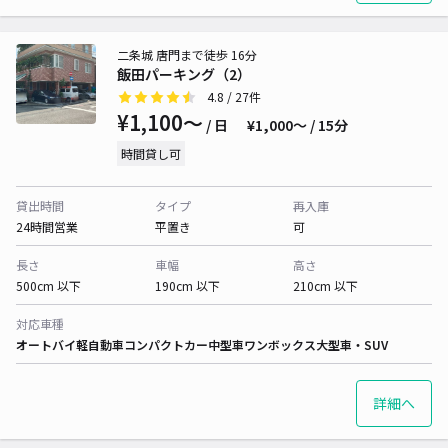
二条城 唐門まで徒歩 16分
飯田パーキング（2）
4.8
/ 27件
¥1,100〜
/ 日
¥1,000〜 / 15分
時間貸し可
貸出時間
タイプ
再入庫
24時間営業
平置き
可
長さ
車幅
高さ
500cm 以下
190cm 以下
210cm 以下
対応車種
オートバイ
軽自動車
コンパクトカー
中型車
ワンボックス
大型車・SUV
詳細へ