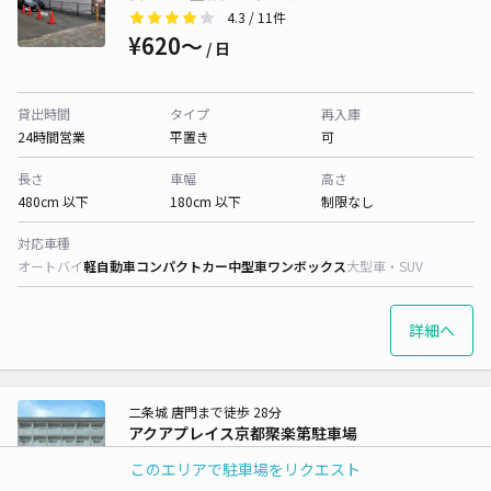
4.3
/ 11件
¥620〜
/ 日
貸出時間
タイプ
再入庫
24時間営業
平置き
可
長さ
車幅
高さ
480cm 以下
180cm 以下
制限なし
対応車種
オートバイ
軽自動車
コンパクトカー
中型車
ワンボックス
大型車・SUV
詳細へ
二条城 唐門まで徒歩 28分
アクアプレイス京都聚楽第駐車場
5
/ 1件
このエリアで駐車場をリクエスト
¥650〜
/ 日