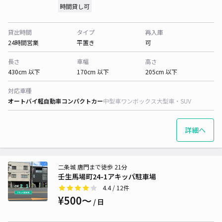
時間貸し可
貸出時間
タイプ
再入庫
24時間営業
平置き
可
長さ
車幅
高さ
430cm 以下
170cm 以下
205cm 以下
対応車種
オートバイ
軽自動車
コンパクトカー
中型車
ワンボックス
大型車・SUV
詳細へ
二条城 唐門まで徒歩 21分
壬生馬場町24-1アキッパ駐車場
4.4
/ 12件
¥500〜
/ 日