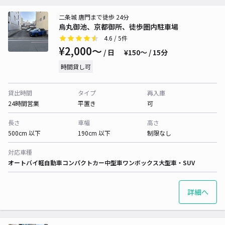
二条城 唐門まで徒歩 24分
烏丸御池、京都御所、徒歩圏内駐車場
4.6
/ 5件
¥2,000〜
/ 日
¥150〜 / 15分
時間貸し可
貸出時間
タイプ
再入庫
24時間営業
平置き
可
長さ
車幅
高さ
500cm 以下
190cm 以下
制限なし
対応車種
オートバイ
軽自動車
コンパクトカー
中型車
ワンボックス
大型車・SUV
詳細へ