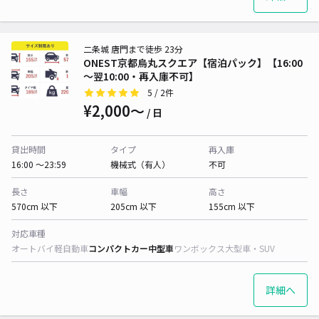
二条城 唐門まで徒歩 23分
ONEST京都烏丸スクエア【宿泊パック】【16:00
～翌10:00・再入庫不可】
5
/ 2件
¥2,000〜
/ 日
貸出時間
タイプ
再入庫
16:00 〜23:59
機械式（有人）
不可
長さ
車幅
高さ
570cm 以下
205cm 以下
155cm 以下
対応車種
オートバイ
軽自動車
コンパクトカー
中型車
ワンボックス
大型車・SUV
詳細へ