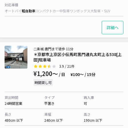
対応車種
オートバイ
軽自動車
コンパクトカー
中型車
ワンボックス
大型車・SUV
詳細へ
二条城 唐門まで徒歩 11分
＊京都市上京区小伝馬町黒門通丸太町上る538[上
田]駐車場
3.9
/ 21件
¥1,200〜
/ 日
¥100〜 / 15分
時間貸し可
貸出時間
タイプ
再入庫
24時間営業
平置き
可
長さ
車幅
高さ
480cm 以下
240cm 以下
190cm 以下