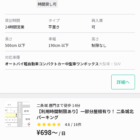
時間貸し可
貸出時間
タイプ
再入庫
24時間営業
平置き
可
長さ
車幅
高さ
500cm 以下
190cm 以下
制限なし
対応車種
オートバイ
軽自動車
コンパクトカー
中型車
ワンボックス
大型車・SUV
詳細へ
二条城 唐門まで徒歩 14分
【利用時間制限あり】一部分屋根有り！ 二条城北
パーキング
4.6
/ 16件
¥698〜
/ 日