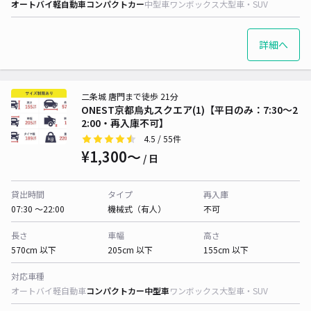
オートバイ
軽自動車
コンパクトカー
中型車
ワンボックス
大型車・SUV
詳細へ
二条城 唐門まで徒歩 21分
ONEST京都烏丸スクエア(1)【平日のみ：7:30～2
2:00・再入庫不可】
4.5
/ 55件
¥1,300〜
/ 日
貸出時間
タイプ
再入庫
07:30 〜22:00
機械式（有人）
不可
長さ
車幅
高さ
570cm 以下
205cm 以下
155cm 以下
対応車種
オートバイ
軽自動車
コンパクトカー
中型車
ワンボックス
大型車・SUV