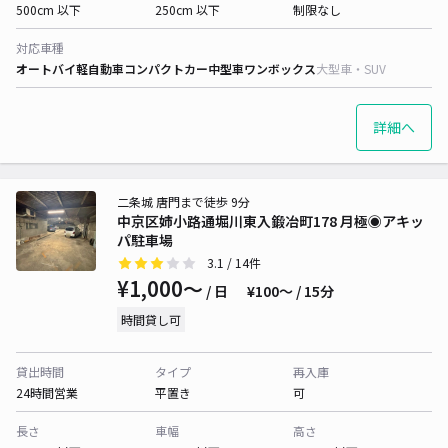
500cm 以下
250cm 以下
制限なし
対応車種
オートバイ
軽自動車
コンパクトカー
中型車
ワンボックス
大型車・SUV
詳細へ
二条城 唐門まで徒歩 9分
中京区姉小路通堀川東入鍛冶町178 月極◉アキッ
パ駐車場
3.1
/ 14件
¥1,000〜
/ 日
¥100〜 / 15分
時間貸し可
貸出時間
タイプ
再入庫
24時間営業
平置き
可
長さ
車幅
高さ