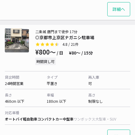
詳細へ
二条城 唐門まで徒歩 17分
◎京都市上京区ナガニシ駐車場
4.8
/ 21件
¥800〜
/ 日
¥80〜 / 15分
時間貸し可
貸出時間
タイプ
再入庫
24時間営業
平置き
可
長さ
車幅
高さ
460cm 以下
180cm 以下
制限なし
対応車種
オートバイ
軽自動車
コンパクトカー
中型車
ワンボックス
大型車・SUV