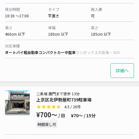
貸出時間
タイプ
再入庫
10:30 〜17:00
平置き
可
長さ
車幅
高さ
460cm 以下
180cm 以下
185cm 以下
対応車種
オートバイ
軽自動車
コンパクトカー
中型車
ワンボックス
大型車・SUV
詳細へ
二条城 唐門まで徒歩 13分
上京区北伊勢屋町739駐車場
4.5
/ 26件
¥700〜
/ 日
¥70〜 / 15分
時間貸し可