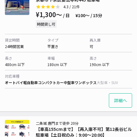
4.3
/ 21件
¥1,300〜
/ 日
¥100〜 / 15分
時間貸し可
貸出時間
タイプ
再入庫
24時間営業
平置き
可
長さ
車幅
高さ
480cm 以下
180cm 以下
190cm 以下
対応車種
オートバイ
軽自動車
コンパクトカー
中型車
ワンボックス
大型車・SUV
詳細へ
二条城 唐門まで徒歩 20分
【車高155cmまで】【再入庫不可】第12長谷ビル
駐車場【土日祝のみ：9:00～20:00】