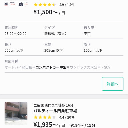
4.9
/ 14件
¥1,500〜
/ 日
貸出時間
タイプ
再入庫
09:00 〜20:00
機械式（有人）
不可
長さ
車幅
高さ
560cm 以下
205cm 以下
155cm 以下
対応車種
オートバイ
軽自動車
コンパクトカー
中型車
ワンボックス
大型車・SUV
詳細へ
二条城 唐門まで徒歩 16分
パルティール四条駐車場
4.4
/ 20件
¥1,935〜
/ 日
¥194〜 / 15分