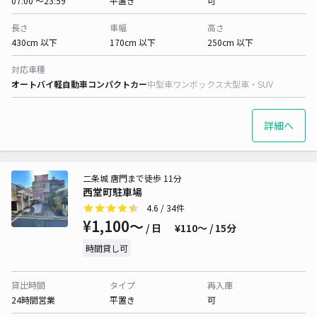
07:00 〜23:59
平置き
可
長さ
車幅
高さ
430cm 以下
170cm 以下
250cm 以下
対応車種
オートバイ
軽自動車
コンパクトカー
中型車
ワンボックス
大型車・SUV
詳細へ
二条城 唐門まで徒歩 11分
西堂町駐車場
4.6
/ 34件
¥1,100〜
/ 日
¥110〜 / 15分
時間貸し可
貸出時間
タイプ
再入庫
24時間営業
平置き
可