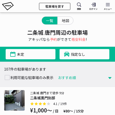
駐車場を貸す
検索
ログイン
メニュー
一覧
地図
二条城 唐門周辺の駐車場
アキッパなら
予約
ができて
格安料金
!
未定
指定なし
107件の駐車場があります
利用可能な駐車場のみ表示
二条城 唐門まで徒歩 9分
二条城黒門別邸
4.1
/ 19件
¥1,000〜
/ 日
¥80〜 / 15分