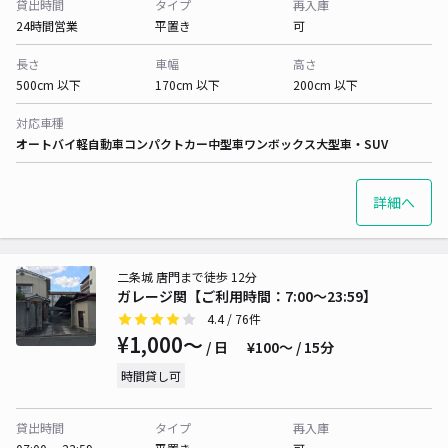
貸出時間
タイプ
再入庫
24時間営業
平置き
可
長さ
車幅
高さ
500cm 以下
170cm 以下
200cm 以下
対応車種
オートバイ
軽自動車
コンパクトカー
中型車
ワンボックス
大型車・SUV
詳細へ
二条城 唐門まで徒歩 12分
ガレージ関【ご利用時間：7:00～23:59】
4.4
/ 76件
¥1,000〜
/ 日
¥100〜 / 15分
時間貸し可
貸出時間
タイプ
再入庫