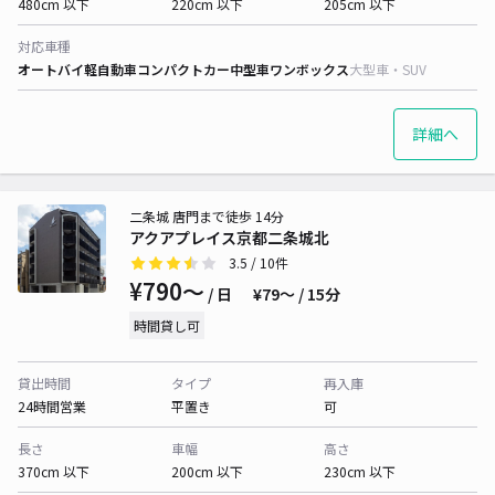
480cm 以下
220cm 以下
205cm 以下
対応車種
オートバイ
軽自動車
コンパクトカー
中型車
ワンボックス
大型車・SUV
詳細へ
二条城 唐門まで徒歩 14分
アクアプレイス京都二条城北
3.5
/ 10件
¥790〜
/ 日
¥79〜 / 15分
時間貸し可
貸出時間
タイプ
再入庫
24時間営業
平置き
可
長さ
車幅
高さ
370cm 以下
200cm 以下
230cm 以下