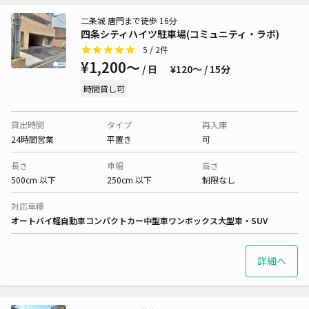
二条城 唐門まで徒歩 16分
四条シティハイツ駐車場(コミュニティ・ラボ)
5
/ 2件
¥1,200〜
/ 日
¥120〜 / 15分
時間貸し可
貸出時間
タイプ
再入庫
24時間営業
平置き
可
長さ
車幅
高さ
500cm 以下
250cm 以下
制限なし
対応車種
オートバイ
軽自動車
コンパクトカー
中型車
ワンボックス
大型車・SUV
詳細へ