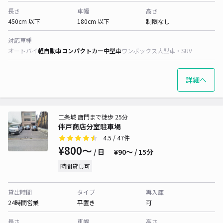
長さ
車幅
高さ
450cm 以下
180cm 以下
制限なし
対応車種
オートバイ
軽自動車
コンパクトカー
中型車
ワンボックス
大型車・SUV
詳細へ
二条城 唐門まで徒歩 25分
伴戸商店分室駐車場
4.5
/ 47件
¥800〜
/ 日
¥90〜 / 15分
時間貸し可
貸出時間
タイプ
再入庫
24時間営業
平置き
可
長さ
車幅
高さ