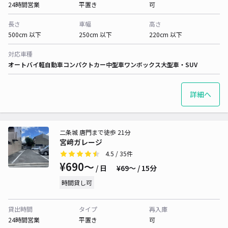
24時間営業
平置き
可
長さ
車幅
高さ
500cm 以下
250cm 以下
220cm 以下
対応車種
オートバイ
軽自動車
コンパクトカー
中型車
ワンボックス
大型車・SUV
詳細へ
二条城 唐門まで徒歩 21分
宮﨑ガレージ
4.5
/ 35件
¥690〜
/ 日
¥69〜 / 15分
時間貸し可
貸出時間
タイプ
再入庫
24時間営業
平置き
可