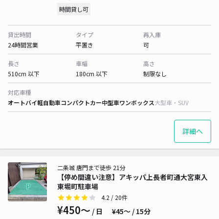
時間貸し可
貸出時間
タイプ
再入庫
24時間営業
平置き
可
長さ
車幅
高さ
510cm 以下
180cm 以下
制限なし
対応車種
オートバイ
軽自動車
コンパクトカー
中型車
ワンボックス
大型車・SUV
詳細へ
二条城 唐門まで徒歩 21分
【停め間違い注意】アキッパ上長者町通大宮東入
東堀町駐車場
4.2
/ 20件
¥450〜
/ 日
¥45〜 / 15分