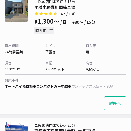
二条城 唐門まで徒歩 18分
＊綾小路堀川西駐車場
4.5
/ 13件
¥1,300〜
/ 日
¥80〜 / 15分
時間貸し可
貸出時間
タイプ
再入庫
24時間営業
平置き
可
長さ
車幅
高さ
500cm 以下
230cm 以下
制限なし
対応車種
オートバイ
軽自動車
コンパクトカー
中型車
ワンボックス
大型車・SUV
詳細へ
二条城 唐門まで徒歩 20分
京都市下京区要法寺町445 駐車場