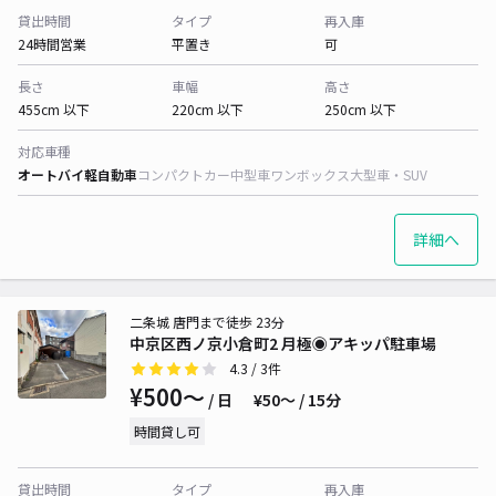
貸出時間
タイプ
再入庫
24時間営業
平置き
可
長さ
車幅
高さ
455cm 以下
220cm 以下
250cm 以下
対応車種
オートバイ
軽自動車
コンパクトカー
中型車
ワンボックス
大型車・SUV
詳細へ
二条城 唐門まで徒歩 23分
中京区西ノ京小倉町2 月極◉アキッパ駐車場
4.3
/ 3件
¥500〜
/ 日
¥50〜 / 15分
時間貸し可
貸出時間
タイプ
再入庫