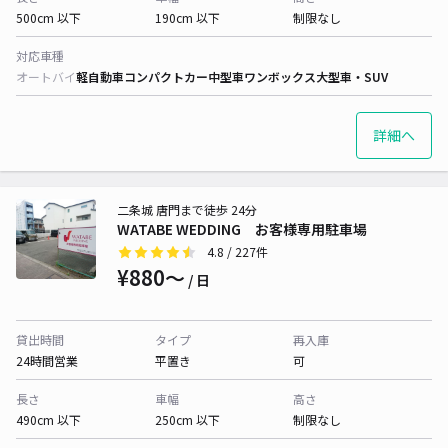
500cm 以下
190cm 以下
制限なし
対応車種
オートバイ
軽自動車
コンパクトカー
中型車
ワンボックス
大型車・SUV
詳細へ
二条城 唐門まで徒歩 24分
WATABE WEDDING お客様専用駐車場
4.8
/ 227件
¥880〜
/ 日
貸出時間
タイプ
再入庫
24時間営業
平置き
可
長さ
車幅
高さ
490cm 以下
250cm 以下
制限なし