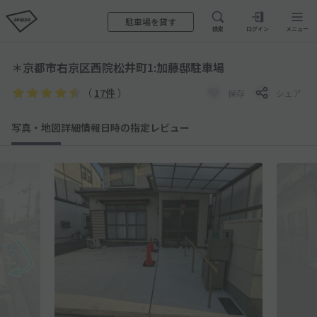
駐車場を貸す
検索
ログイン
メニュー
＊京都市右京区西院松井町1:加藤邸駐車場
（
17件
）
保存
シェア
写真・地図
詳細情報
日時の指定
レビュー