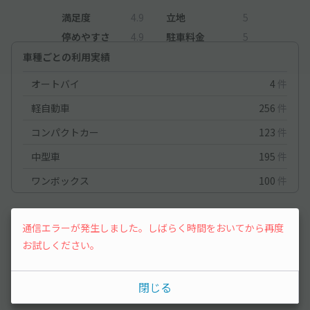
満足度
4.9
立地
5
停めやすさ
4.9
駐車料金
5
車種ごとの利用実績
オートバイ
4
件
軽自動車
256
件
コンパクトカー
123
件
中型車
195
件
ワンボックス
100
件
コンパクトカー
2025/11/4
通信エラーが発生しました。しばらく時間をおいてから再度
お試しください。
目的地まで5分以内で歩けたのがポイント高く、広いスペースで停
めやすかった。少し傾斜があったので前のバンパーをすらないか
閉じる
心配したが問題なかった。