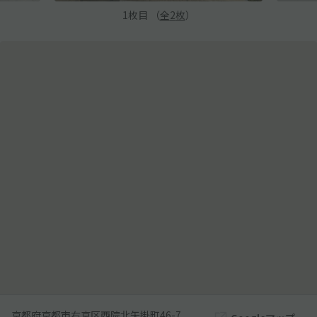
1
枚目 （
全
2
枚
）
京都府京都市右京区西院北矢掛町46-7