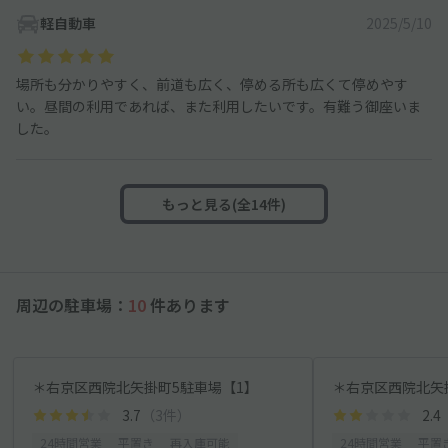
軽自動車
2025/5/10
場所も分かりやすく、前道も広く、停める所も広くて停めやす
い。昼間の利用であれば、また利用したいです。有難う御座いま
した。
もっと見る(全14件)
周辺の駐車場：
10
件あります
＊右京区西院北矢掛町5駐車場【1】
＊右京区西院北矢
3.7
（3件）
2.4
24時間営業
平置き
再入庫可能
24時間営業
平置