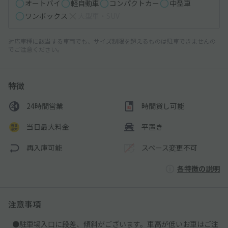
オートバイ
軽自動車
コンパクトカー
中型車
ワンボックス
大型車・SUV
対応車種に該当する車両でも、サイズ制限を超えるものは駐車できませんの
でご注意ください。
特徴
24時間営業
時間貸し可能
当日最大料金
平置き
再入庫可能
スペース変更不可
各特徴の説明
注意事項
●駐車場入口に段差、傾斜がございます。車高が低いお車はご注