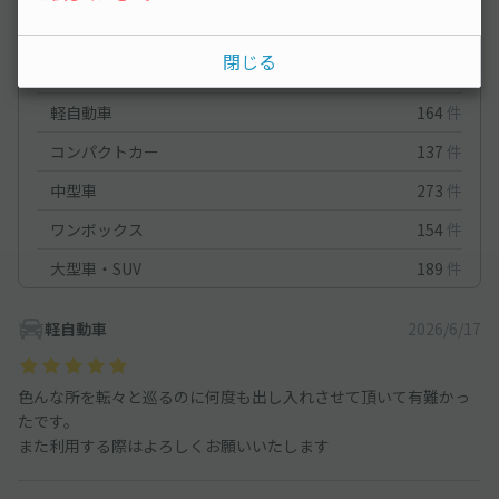
車種ごとの利用実績
閉じる
オートバイ
38
件
軽自動車
164
件
コンパクトカー
137
件
中型車
273
件
ワンボックス
154
件
大型車・SUV
189
件
軽自動車
2026/6/17
色んな所を転々と巡るのに何度も出し入れさせて頂いて有難かっ
たです。
また利用する際はよろしくお願いいたします