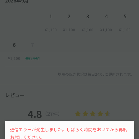
2026年9月
1
2
3
4
5
¥1,100
¥1,100
¥1,100
¥1,100
¥1,100
6
7
¥1,100
先行予約
以降の空き状況は毎日24:00に更新されます。
レビュー
4.8
（27件）
通信エラーが発生しました。しばらく時間をおいてから再度
満足度
4.8
立地
4.5
お試しください。
停めやすさ
4.6
駐車料金
4.6