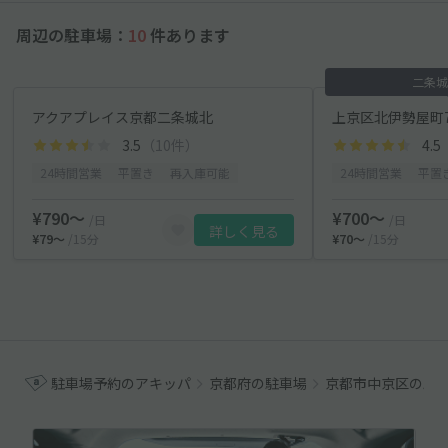
周辺の駐車場：
10
件あります
二条城
アクアプレイス京都二条城北
上京区北伊勢屋町7
3.5
（10件）
4.5
24時間営業
平置き
再入庫可能
24時間営業
平置
¥790〜
¥700〜
/日
/日
詳しく見る
¥79〜
/15分
¥70〜
/15分
駐車場予約のアキッパ
京都府の駐車場
京都市中京区の駐