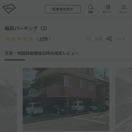
駐車場を貸す
検索
ログイン
メニュー
飯田パーキング（2）
（
27件
）
保存
シェア
写真・地図
詳細情報
日時の指定
レビュー