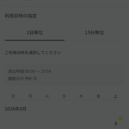
◇当駐車場内においての、事故・盗難については、一切の責任は
負いかねます。
利用日時の指定
◇住宅街にあるので、周辺の住民・対向車・騒音などにはご注意
ください。
1日単位
15分単位
◇駐車場周辺には学校がございます。登校・下校時の学生にご注
意ください。
ご利用日時を選択してください
貸出時間 00:00 〜 23:59
複数日の予約 可
日
月
火
水
木
金
土
2026年8月
8