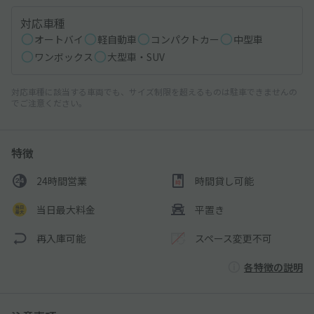
対応車種
オートバイ
軽自動車
コンパクトカー
中型車
ワンボックス
大型車・SUV
対応車種に該当する車両でも、サイズ制限を超えるものは駐車できませんの
でご注意ください。
特徴
24時間営業
時間貸し可能
当日最大料金
平置き
再入庫可能
スペース変更不可
各特徴の説明