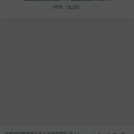
1
枚目 （
全
2
枚
）
京都府京都市南区東九条西御霊町29-12