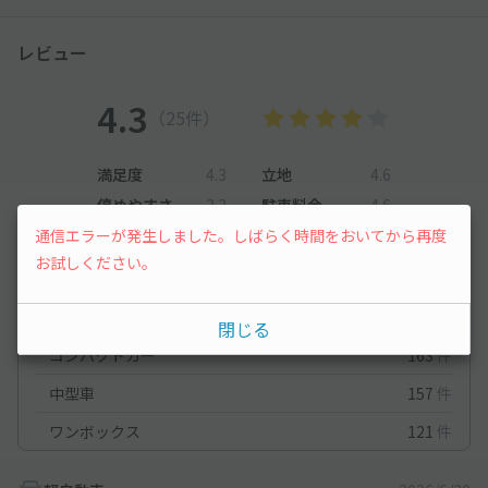
レビュー
4.3
（25件）
満足度
4.3
立地
4.6
停めやすさ
3.2
駐車料金
4.6
通信エラーが発生しました。しばらく時間をおいてから再度
車種ごとの利用実績
お試しください。
オートバイ
2
件
軽自動車
238
件
閉じる
コンパクトカー
163
件
中型車
157
件
ワンボックス
121
件