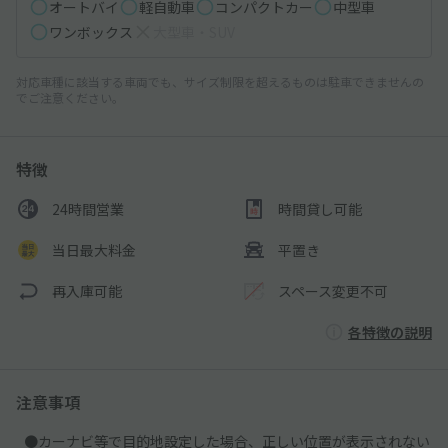
オートバイ
軽自動車
コンパクトカー
中型車
ワンボックス
大型車・SUV
対応車種に該当する車両でも、サイズ制限を超えるものは駐車できませんの
でご注意ください。
特徴
24時間営業
時間貸し可能
当日最大料金
平置き
再入庫可能
スペース変更不可
各特徴の説明
注意事項
●カーナビ等で目的地設定した場合、正しい位置が表示されない