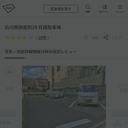
駐車場を貸す
検索
ログイン
メニュー
白川西御霊町29 月極駐車場
（
25件
）
保存
シェア
写真・地図
詳細情報
日時の指定
レビュー