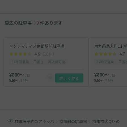
周辺の駐車場：
9
件あります
＊クレマティス京都駅前駐車場
東九条烏丸町11(
4.6
（16件）
4.7
24時間営業
平置き
再入庫可能
24時間営業
平置
¥800〜
¥800〜
/日
/日
詳しく見る
¥80〜
/15分
¥80〜
/15分
駐車場予約のアキッパ
京都府の駐車場
京都市伏見区の駐