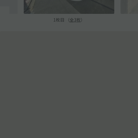
1
枚目 （
全
3
枚
）