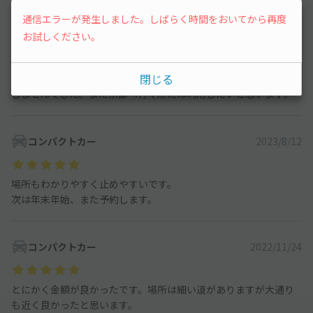
通信エラーが発生しました。しばらく時間をおいてから再度
駐車場はすごく停めやすかった。ただ、お盆だった為、駐車場へ
お試しください。
行く際にちょくちょく車が止めてあり、十字路でコンパクトカー
でもギリギリ曲がれるかなと思うところはあった。
閉じる
料金も安く、東寺がすぐ近くにありバス停も近くて、不便には感
じませんでした。また京都へ行く際には利用したいと思います。
コンパクトカー
2023/8/12
場所もわかりやすく止めやすいです。
次は年末年始、また予約します。
コンパクトカー
2022/11/24
とにかく金額が良かったです。場所は細い道がありますが大通り
も近く良かったと思います。