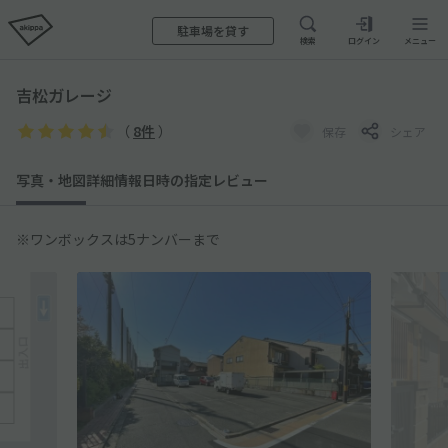
駐車場を貸す
検索
ログイン
メニュー
吉松ガレージ
（
8件
）
保存
シェア
写真・地図
詳細情報
日時の指定
レビュー
※ワンボックスは5ナンバーまで