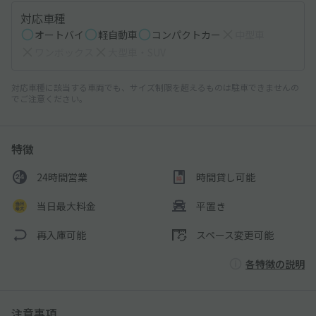
対応車種
オートバイ
軽自動車
コンパクトカー
中型車
ワンボックス
大型車・SUV
対応車種に該当する車両でも、サイズ制限を超えるものは駐車できませんの
でご注意ください。
特徴
24時間営業
時間貸し可能
当日最大料金
平置き
再入庫可能
スペース変更可能
各特徴の説明
注意事項