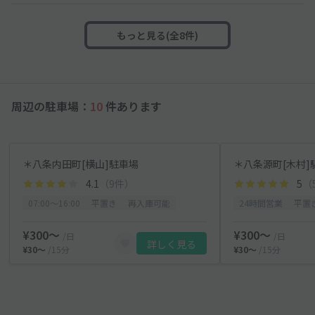
もっと見る(全8件)
周辺の駐車場：
10
件あります
＊八条内田町[横山]駐車場
4.1
（9件）
5
（
07:00〜16:00
平置き
再入庫可能
24時間営業
平置
¥300〜
¥300〜
/日
/日
詳しく見る
¥30〜
/15分
¥30〜
/15分