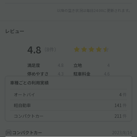
以降の空き状況は毎日24:00に更新されます。
レビュー
4.8
（8件）
満足度
4.8
立地
4
停めやすさ
4.3
駐車料金
4.6
車種ごとの利用実績
オートバイ
4
件
軽自動車
141
件
コンパクトカー
211
件
コンパクトカー
2023/8/14