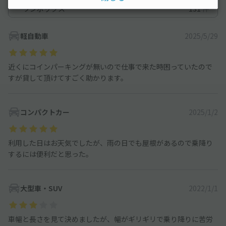
ワンボックス
131
件
軽自動車
2025/5/29
近くにコインパーキングが無いので仕事で来た時困っていたので
すが貸して頂けてすごく助かります。
コンパクトカー
2025/1/2
利用した日はお天気でしたが、雨の日でも屋根があるので乗降り
するには便利だと思った。
大型車・SUV
2022/1/1
車幅と長さを見て決めましたが、幅がギリギリで乗り降りに苦労