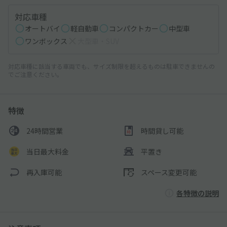
対応車種
オートバイ
軽自動車
コンパクトカー
中型車
ワンボックス
大型車・SUV
対応車種に該当する車両でも、サイズ制限を超えるものは駐車できませんの
でご注意ください。
特徴
24時間営業
時間貸し可能
当日最大料金
平置き
再入庫可能
スペース変更可能
各特徴の説明