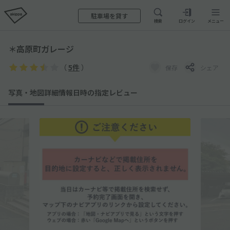
駐車場を貸す
検索
ログイン
メニュー
＊高原町ガレージ
（
5件
）
保存
シェア
写真・地図
詳細情報
日時の指定
レビュー