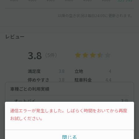
以降の空き状況は毎日24:00に更新されます。
レビュー
3.8
（5件）
満足度
3.8
立地
4
停めやすさ
3.8
駐車料金
4.4
車種ごとの利用実績
オートバイ
3
件
通信エラーが発生しました。しばらく時間をおいてから再度
軽自動車
196
件
お試しください。
コンパクトカー
132
件
中型車
124
件
閉じる