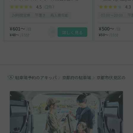
4.5
（2件）
4.3
24時間営業
平置き
再入庫可能
07:00〜20:00
平
¥601〜
¥500〜
/日
/日
詳しく見る
¥48〜
/15分
¥50〜
/15分
駐車場予約のアキッパ
京都府の駐車場
京都市伏見区の駐