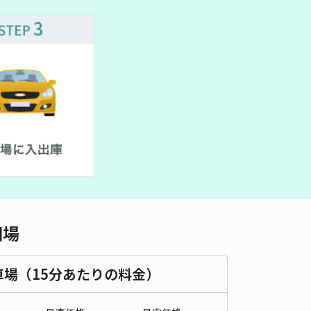
車種
オートバイ
軽自動車
コンパクトカー
中型車
ワンボックス
大型車・SUV
詳細へ
駅近ガレージ【0:00～7:00】/最大7時間！ ※ご利用時間にご注
！
5
/ 1件
40〜
/ 日
時間
00:00 〜07:00
タイプ
平置き
再入庫
可
430cm 以下
車幅
220cm 以下
高さ
200cm 以下
相場
車種
オートバイ
軽自動車
コンパクトカー
中型車
ワンボックス
大型車・SUV
車場（15分あたりの料金）
詳細へ