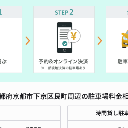
¥ 450~
対応
¥ 700~
¥ 600~
¥ 500~
¥ 601~
京都
意を
¥4
貸出
長さ
都府京都市下京区艮町周辺の駐車場料金
対応
場
時間貸し駐