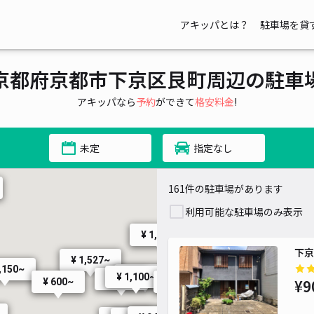
アキッパとは？
駐車場を貸
¥ 900~
~
京都府京都市下京区艮町周辺の駐車
¥ 2,002~
アキッパなら
予約
ができて
格安料金
!
¥ 2,500~
未定
指定なし
161件の駐車場があります
利用可能な駐車場のみ表示
¥ 1,200~
¥ 1,200~
下京
¥ 1,527~
¥ 3,00
,150~
¥ 1,200~
¥ 1,600~
¥ 1,100~
¥ 950~
¥ 600~
¥9
¥ 940~