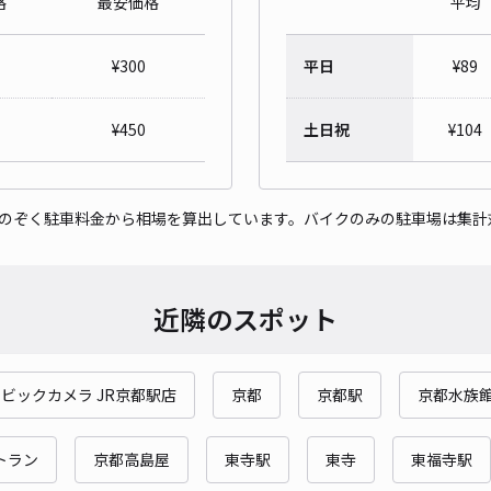
格
最安価格
平均
【注
¥
300
平日
¥
89
¥6
時間
¥
450
土日祝
¥
104
貸出
をのぞく駐車料金から相場を算出しています。バイクのみの駐車場は集計
長さ
対応
近隣のスポット
ビックカメラ JR京都駅店
京都
京都駅
京都水族
京都
¥8
トラン
京都高島屋
東寺駅
東寺
東福寺駅