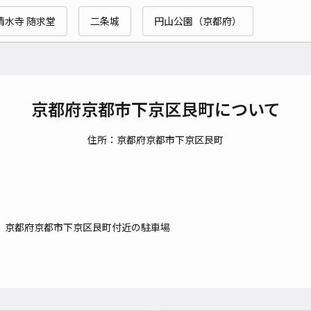
清水寺 随求堂
二条城
円山公園（京都府）
貸出
長さ
対応
京都府京都市下京区艮町について
住所：京都府京都市下京区艮町
パル
¥1
京都府京都市下京区艮町付近の駐車場
時間
貸出
長さ