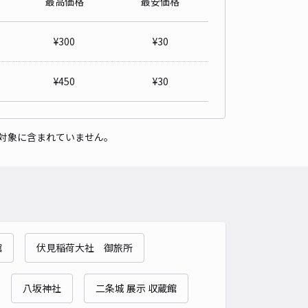
最高価格
最安価格
意事項 必読】京都駅前さんてつパーキング【16:45～23:59】
4.7
/ 23件
¥
300
¥
30
00〜
/ 日
¥50〜 / 15分
貸し可
¥
450
¥
30
時間
16:45 〜23:59
タイプ
平置き
再入庫
可
対象に含まれていません。
480cm 以下
車幅
180cm 以下
高さ
210cm 以下
車種
オートバイ
軽自動車
コンパクトカー
中型車
ワンボックス
大型車・SUV
詳細へ
館
伏見稲荷大社 御旅所
駅近ガレージ【13:00～23:59】
4.1
/ 11件
80〜
八坂神社
二条城 展示 収蔵館
/ 日