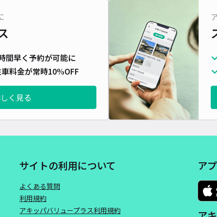
対応
に
ス
時間早く予約が可能に
車料金が常時10%OFF
ベル
¥1
詳しく見る
時間
貸出
長さ
サイトの利用について
アプ
対応
よくある質問
利用規約
アキッパバリュープラス利用規約
アキ