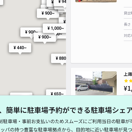
¥ 940~
¥ 900~
¥ 900~
¥ 900~
¥ 750~
¥ 900~
¥ 940~
¥ 900~
¥ 950~
貸出
¥ 900~
¥ 800~
¥ 800~
¥ 1,000~
長さ
¥ 800~
¥ 1,000~
¥ 900~
¥ 800~
¥ 8
対応
¥ 900~
¥ 440~
¥ 880~
¥ 700~
¥ 
上諏
¥ 1,100~
¥ 700~
¥ 800
¥1
¥ 700
¥ 650~
¥ 700~
¥ 800~
時間
¥ 640~
¥ 850~
¥ 1,180~
、簡単に駐車場予約ができる駐車場シェ
1,000~
¥ 1,000~
貸出
¥ 880~
制駐車場・事前お支払いのためスムーズにご利用当日の駐車が
800~
¥ 750~
長さ
¥ 700~
キッパの持つ豊富な駐車場拠点から、目的地に近い駐車場が見つ
0~
¥ 800~