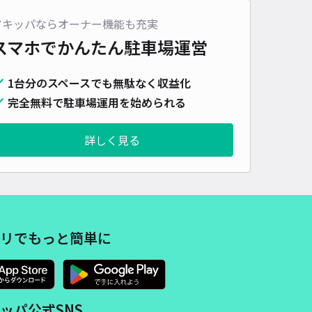
車種
オートバイ
軽自動車
コンパクトカー
中型車
ワンボックス
大型車・SUV
アキッパならオーナー機能も充実
スマホでかんたん
駐車場運営
詳細へ
1台分のスペースでも無駄なく収益化
完全無料で駐車場運用を始められる
エトフY2駐車場
5
/ 5件
,150〜
詳しく見る
/ 日
¥115〜 / 15分
貸し可
時間
24時間営業
タイプ
平置き
再入庫
可
430cm 以下
車幅
180cm 以下
高さ
200cm 以下
リでもっと簡単に
車種
オートバイ
軽自動車
コンパクトカー
中型車
ワンボックス
大型車・SUV
詳細へ
ッパ公式SNS