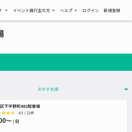
す
イベント興行主の方
ヘルプ
ログイン
新規登録
場
区下平野町482駐車場
0~
4.5
/ 22件
00〜
/ 日