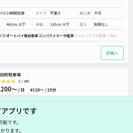
時間
24時間営業
タイプ
平置き
再入庫
不可
460cm 以下
車幅
180cm 以下
高さ
制限なし
00~
車種
オートバイ
軽自動車
コンパクトカー
中型車
ワンボックス
大型車・SUV
詳細へ
800~
訪町駐車場
~
5
/ 4件
,200〜
~
/ 日
¥120〜 / 15分
貸し可
当日予約不可
アアプリです
時間
24時間営業
タイプ
平置き
再入庫
可
可能です。
550cm 以下
車幅
230cm 以下
高さ
制限なし
かります。