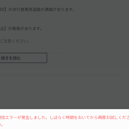
9:00】の歩行者専用道路の標識があります。
止】の看板があります。
ご注意ください。
。車高が低いお車はご注意ください。
続きを読む
。必ず指定のスペースに駐車してください。
通信エラーが発生しました。しばらく時間をおいてから再度お試しくだ
い。