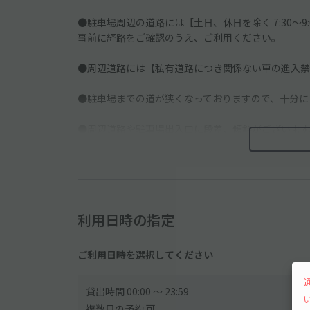
●駐車場周辺の道路には【土日、休日を除く 7:30～
事前に経路をご確認のうえ、ご利用ください。
●周辺道路には【私有道路につき関係ない車の進入禁
●駐車場までの道が狭くなっておりますので、十分に
●周辺道路や駐車場出入口に段差、傾斜がございます
●集合住宅の駐車場内にアキッパスペースがあります
利用日時の指定
ご利用日時を選択してください
貸出時間 00:00 〜 23:59
複数日の予約 可