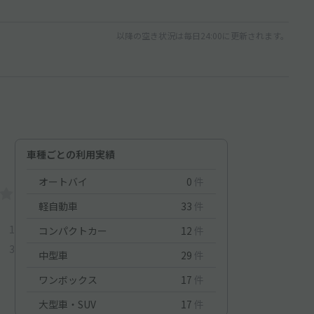
以降の空き状況は毎日24:00に更新されます。
車種ごとの利用実績
オートバイ
0
件
軽自動車
33
件
1
コンパクトカー
12
件
3
中型車
29
件
ワンボックス
17
件
大型車・SUV
17
件