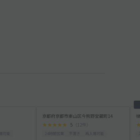
京都府京都市東山区今熊野宝蔵町14
）
5
（12件）
庫可能
24時間営業
平置き
再入庫可能