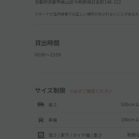
京都府京都市東山区今熊野南日吉町148-222
※カーナビ住所検索では正しい場所が示されないことがあるため
貸出時間
00:00〜23:59
サイズ制限
※必ずご確認ください
500cm 
長さ
190cm 
車幅
制限
高さ / 車下 / タイヤ幅 /
重さ