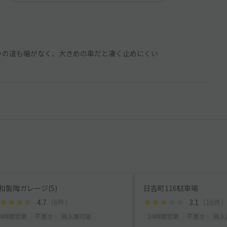
周りの道も幅がなく、大きめの車だと凄く止めにくい
和製陶ガレージ(5)
日吉町116駐車場
4.7
（6件）
3.1
（16件
24時間営業
平置き
再入庫可能
24時間営業
平置き
再入