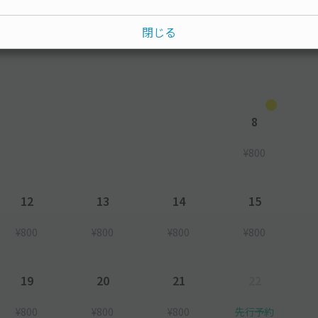
閉じる
水
木
金
土
8
¥800
12
13
14
15
¥800
¥800
¥800
¥800
19
20
21
22
¥800
¥800
¥800
先行予約