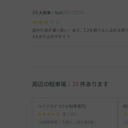
大型車・SUV
2025/11/23
道中の道が凄く狭い！あと、1.2を借りると止める
3はまだ止めやすそう
周辺の駐車場：
10
件あります
ハイツズイコウⅢ駐車場(5)
昭
5
（1件）
24時間営業
平置き
再入庫可能