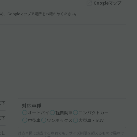
Googleマップ
、Googleマップで場所をお確かめください。
以下
対応車種
オートバイ
軽自動車
コンパクトカー
以下
中型車
ワンボックス
大型車・SUV
なし
対応車種に該当する車両でも、サイズ制限を超えるものは駐車で