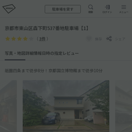
駐車場を貸す
検索
ログイン
メニュー
京都市東山区森下町537番地駐車場【1】
（
3件
）
保存
シェア
写真・地図
詳細情報
日時の指定
レビュー
祇園四条まで徒歩8分！京都国立博物館まで徒歩10分