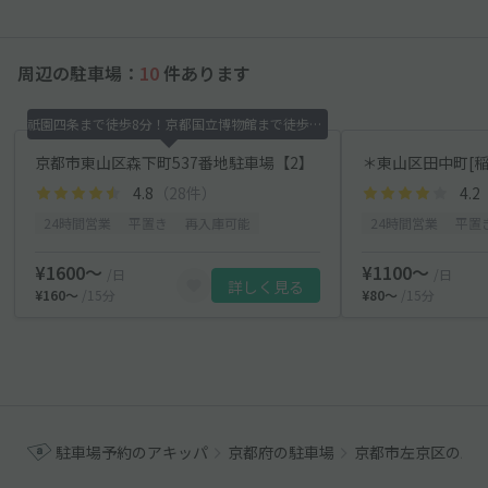
周辺の駐車場：
10
件あります
祇園四条まで徒歩8分！京都国立博物館まで徒歩10分
京都市東山区森下町537番地駐車場【2】
＊東山区田中町[稲
4.8
（28件）
4.2
24時間営業
平置き
再入庫可能
24時間営業
平置
¥1600〜
¥1100〜
/日
/日
詳しく見る
¥160〜
/15分
¥80〜
/15分
駐車場予約のアキッパ
京都府の駐車場
京都市左京区の駐