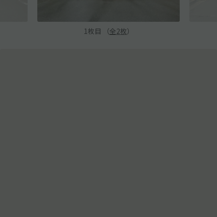
1
枚目 （
全
2
枚
）