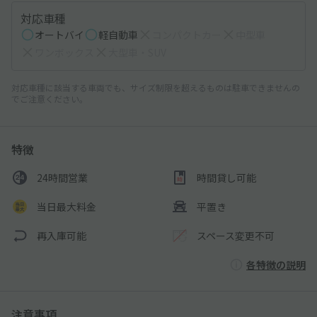
対応車種
オートバイ
軽自動車
コンパクトカー
中型車
ワンボックス
大型車・SUV
対応車種に該当する車両でも、サイズ制限を超えるものは駐車できませんの
でご注意ください。
特徴
24時間営業
時間貸し可能
当日最大料金
平置き
再入庫可能
スペース変更不可
各特徴の説明
注意事項