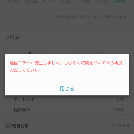
¥1,600
¥1,600
¥1,600
¥1,600
¥1,600
¥1,600
先行予約
以降の空き状況は毎日24:00に更新されます。
レビュー
4
（3件）
通信エラーが発生しました。しばらく時間をおいてから再度
お試しください。
満足度
4
立地
4
停めやすさ
4
駐車料金
5
車種ごとの利用実績
閉じる
オートバイ
5
件
軽自動車
139
件
軽自動車
2024/8/4