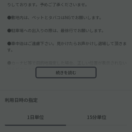
りしております。予めご了承くださいませ。
●敷地内は、ペットとタバコはNGでお願いします。
●駐車場への出入りの際は、最徐行でお願いします。
●車中泊はご遠慮下さい。見かけたらお声かけし退場して頂きま
す。
●カーナビ等で目的地設定した場合、正しい位置が表示されない
場合があります。
続きを読む
当日は予約完了画面を開き、マップ下に下記文言のナビアプリの
リンクがあるので、そちらからナビを設定してください。
アプリの場合：「地図・ナビアプリで見る」という文字を押す
ウェブの場合：赤い「Google Mapへ」というボタンを押す
利用日時の指定
1日単位
15分単位