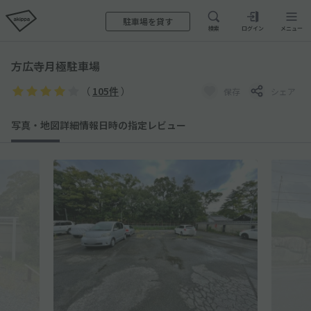
駐車場を貸す
検索
ログイン
メニュー
方広寺月極駐車場
（
105件
）
保存
シェア
写真・地図
詳細情報
日時の指定
レビュー