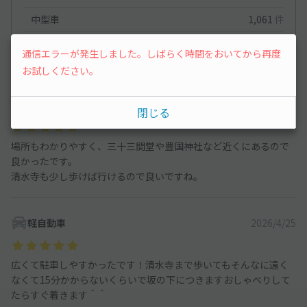
中型車
1,061
件
ワンボックス
1,028
件
通信エラーが発生しました。しばらく時間をおいてから再度
大型車・SUV
1,092
件
お試しください。
コンパクトカー
2026/7/17
閉じる
場所もわかりやすく、三十三間堂や豊国神社など近くにあるので
良かったです。
清水寺も少し歩けば行けるので良いですね。
軽自動車
2026/4/25
広くて駐車しやすかったです！清水寺まで歩いてもそんなに遠く
なくて15分かからないくらいで坂の下につきますおしゃべりして
たらすぐ着きます＾＾