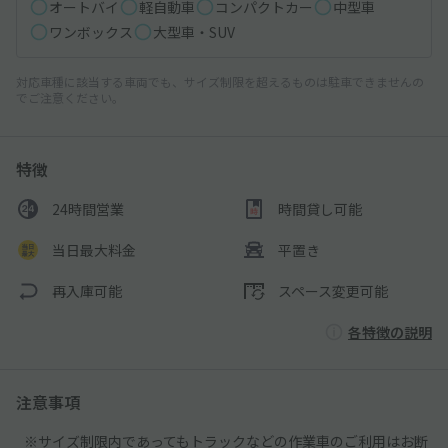
オートバイ
軽自動車
コンパクトカー
中型車
ワンボックス
大型車・SUV
対応車種に該当する車両でも、サイズ制限を超えるものは駐車できませんの
でご注意ください。
特徴
24時間営業
時間貸し可能
当日最大料金
平置き
再入庫可能
スペース変更可能
各特徴の説明
注意事項
※サイズ制限内であってもトラックなどの作業車のご利用はお断