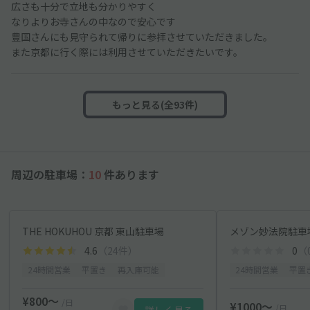
広さも十分で立地も分かりやすく
なりよりお寺さんの中なので安心です
豊国さんにも見守られて帰りに参拝させていただきました。
また京都に行く際には利用させていただきたいです。
もっと見る(全93件)
周辺の駐車場：
10
件あります
THE HOKUHOU 京都 東山駐車場
メゾン妙法院駐車
4.6
（24件）
0
（
24時間営業
平置き
再入庫可能
24時間営業
平置
¥800〜
/日
¥1000〜
/日