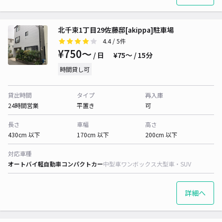
北千束1丁目29佐藤邸[akippa]駐車場
4.4
/ 5件
¥750〜
/ 日
¥75〜 / 15分
時間貸し可
貸出時間
タイプ
再入庫
24時間営業
平置き
可
長さ
車幅
高さ
430cm 以下
170cm 以下
200cm 以下
対応車種
オートバイ
軽自動車
コンパクトカー
中型車
ワンボックス
大型車・SUV
詳細へ