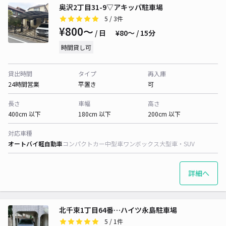
奥沢2丁目31-9▽アキッパ駐車場
5
/ 3件
¥800〜
/ 日
¥80〜 / 15分
時間貸し可
貸出時間
タイプ
再入庫
24時間営業
平置き
可
長さ
車幅
高さ
400cm 以下
180cm 以下
200cm 以下
対応車種
オートバイ
軽自動車
コンパクトカー
中型車
ワンボックス
大型車・SUV
詳細へ
北千束1丁目64番…ハイツ永島駐車場
5
/ 1件