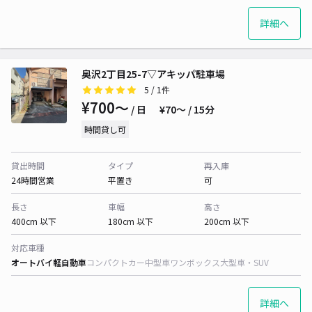
詳細へ
奥沢2丁目25-7▽アキッパ駐車場
5
/ 1件
¥700〜
/ 日
¥70〜 / 15分
時間貸し可
貸出時間
タイプ
再入庫
24時間営業
平置き
可
長さ
車幅
高さ
400cm 以下
180cm 以下
200cm 以下
対応車種
オートバイ
軽自動車
コンパクトカー
中型車
ワンボックス
大型車・SUV
詳細へ