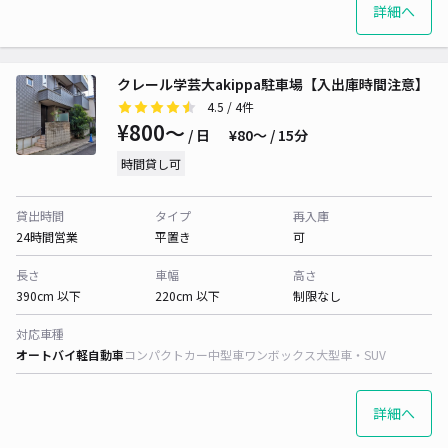
詳細へ
クレール学芸大akippa駐車場【入出庫時間注意】
4.5
/ 4件
¥800〜
/ 日
¥80〜 / 15分
時間貸し可
貸出時間
タイプ
再入庫
24時間営業
平置き
可
長さ
車幅
高さ
390cm 以下
220cm 以下
制限なし
対応車種
オートバイ
軽自動車
コンパクトカー
中型車
ワンボックス
大型車・SUV
詳細へ