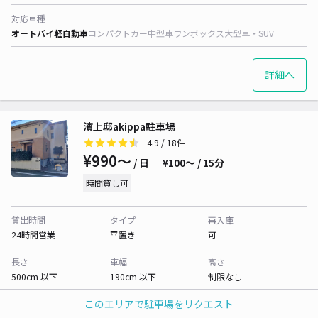
対応車種
オートバイ
軽自動車
コンパクトカー
中型車
ワンボックス
大型車・SUV
詳細へ
濱上邸akippa駐車場
4.9
/ 18件
¥990〜
/ 日
¥100〜 / 15分
時間貸し可
貸出時間
タイプ
再入庫
24時間営業
平置き
可
長さ
車幅
高さ
500cm 以下
190cm 以下
制限なし
このエリアで駐車場をリクエスト
対応車種