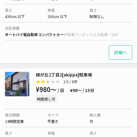
長さ
車幅
高さ
430cm 以下
200cm 以下
制限なし
対応車種
オートバイ
軽自動車
コンパクトカー
中型車
ワンボックス
大型車・SUV
詳細へ
緑が丘2丁目2[akippa]駐車場
2.9
/ 8件
¥980〜
/ 日
¥98〜 / 15分
時間貸し可
貸出時間
タイプ
再入庫
24時間営業
平置き
可
長さ
車幅
高さ