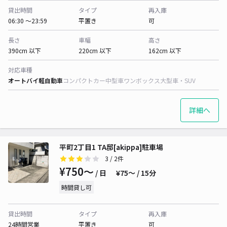
貸出時間
タイプ
再入庫
06:30 〜23:59
平置き
可
長さ
車幅
高さ
390cm 以下
220cm 以下
162cm 以下
対応車種
オートバイ
軽自動車
コンパクトカー
中型車
ワンボックス
大型車・SUV
詳細へ
平町2丁目1 TA邸[akippa]駐車場
3
/ 2件
¥750〜
/ 日
¥75〜 / 15分
時間貸し可
貸出時間
タイプ
再入庫
24時間営業
平置き
可