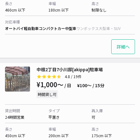
長さ
車幅
高さ
460cm 以下
180cm 以下
制限なし
対応車種
オートバイ
軽自動車
コンパクトカー
中型車
ワンボックス
大型車・SUV
詳細へ
中根2丁目7小川邸[akippa]駐車場
4.8
/ 19件
¥1,000〜
/ 日
¥100〜 / 15分
時間貸し可
貸出時間
タイプ
再入庫
24時間営業
平置き
可
長さ
車幅
高さ
450cm 以下
200cm 以下
175cm 以下