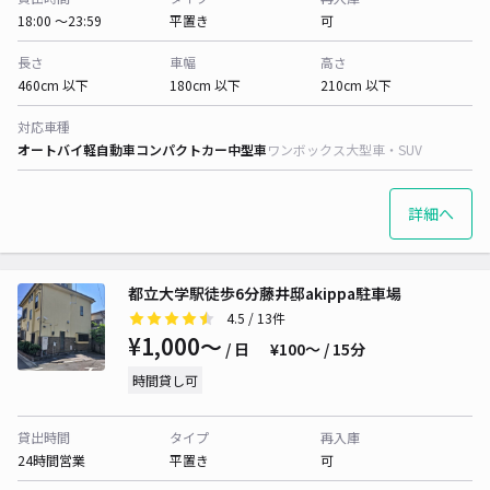
18:00 〜23:59
平置き
可
長さ
車幅
高さ
460cm 以下
180cm 以下
210cm 以下
対応車種
オートバイ
軽自動車
コンパクトカー
中型車
ワンボックス
大型車・SUV
詳細へ
都立大学駅徒歩6分藤井邸akippa駐車場
4.5
/ 13件
¥1,000〜
/ 日
¥100〜 / 15分
時間貸し可
貸出時間
タイプ
再入庫
24時間営業
平置き
可