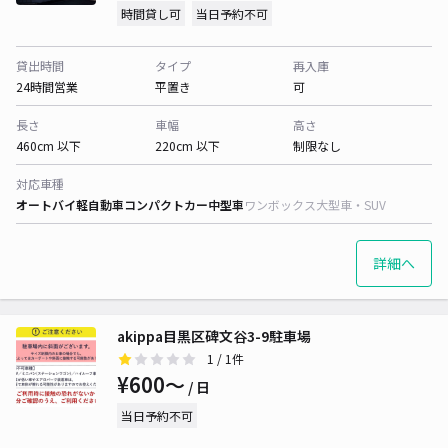
時間貸し可
当日予約不可
貸出時間
タイプ
再入庫
24時間営業
平置き
可
長さ
車幅
高さ
460cm 以下
220cm 以下
制限なし
対応車種
オートバイ
軽自動車
コンパクトカー
中型車
ワンボックス
大型車・SUV
詳細へ
akippa目黒区碑文谷3-9駐車場
1
/ 1件
¥600〜
/ 日
当日予約不可