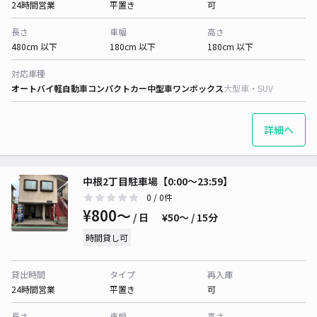
24時間営業
平置き
可
長さ
車幅
高さ
480cm 以下
180cm 以下
180cm 以下
対応車種
オートバイ
軽自動車
コンパクトカー
中型車
ワンボックス
大型車・SUV
詳細へ
中根2丁目駐車場【0:00～23:59】
0
/ 0件
¥800〜
/ 日
¥50〜 / 15分
時間貸し可
貸出時間
タイプ
再入庫
24時間営業
平置き
可
長さ
車幅
高さ