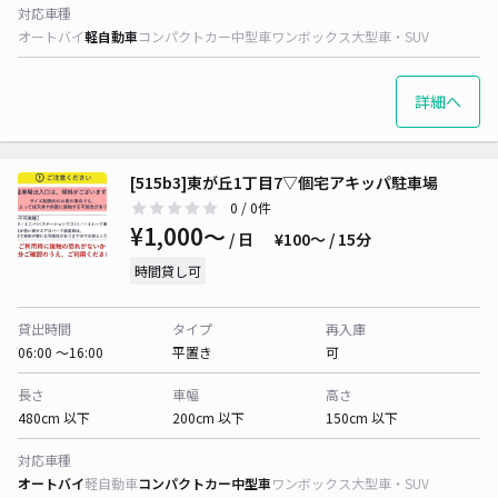
対応車種
オートバイ
軽自動車
コンパクトカー
中型車
ワンボックス
大型車・SUV
詳細へ
[515b3]東が丘1丁目7▽個宅アキッパ駐車場
0
/ 0件
¥1,000〜
/ 日
¥100〜 / 15分
時間貸し可
貸出時間
タイプ
再入庫
06:00 〜16:00
平置き
可
長さ
車幅
高さ
480cm 以下
200cm 以下
150cm 以下
対応車種
オートバイ
軽自動車
コンパクトカー
中型車
ワンボックス
大型車・SUV