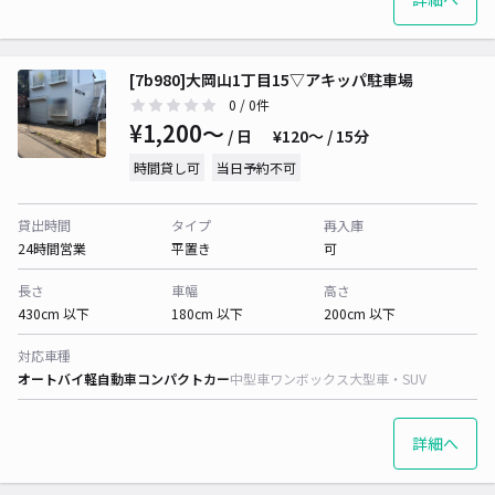
[7b980]大岡山1丁目15▽アキッパ駐車場
0
/ 0件
¥1,200〜
/ 日
¥120〜 / 15分
時間貸し可
当日予約不可
貸出時間
タイプ
再入庫
24時間営業
平置き
可
長さ
車幅
高さ
430cm 以下
180cm 以下
200cm 以下
対応車種
オートバイ
軽自動車
コンパクトカー
中型車
ワンボックス
大型車・SUV
詳細へ