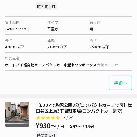
時間貸し可
貸出時間
タイプ
再入庫
14:00 〜23:59
平置き
可
長さ
車幅
高さ
420cm 以下
210cm 以下
250cm 以下
対応車種
オートバイ
軽自動車
コンパクトカー
中型車
ワンボックス
大型車・SUV
詳細へ
【LUUPで駒沢公園3分/コンパクトカーまで可】世
田谷区上馬3丁目駐車場(コンパクトカーまで)
5
/ 2件
¥930〜
/ 日
¥92〜 / 15分
時間貸し可