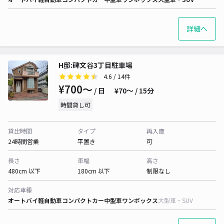
詳細へ
H邸:碑文谷3丁目駐車場
4.6
/ 14件
¥700〜
/ 日
¥70〜 / 15分
時間貸し可
貸出時間
タイプ
再入庫
24時間営業
平置き
可
長さ
車幅
高さ
480cm 以下
180cm 以下
制限なし
対応車種
オートバイ
軽自動車
コンパクトカー
中型車
ワンボックス
大型車・SUV