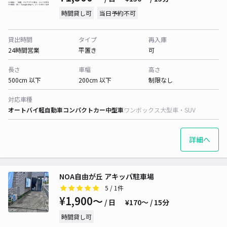
時間貸し可
当日予約不可
貸出時間
タイプ
再入庫
24時間営業
平置き
可
長さ
車幅
高さ
500cm 以下
200cm 以下
制限なし
対応車種
オートバイ
軽自動車
コンパクトカー
中型車
ワンボックス
大型車・SUV
詳細へ
NOA自由が丘 アキッパ駐車場
5
/ 1件
¥1,900〜
/ 日
¥170〜 / 15分
時間貸し可