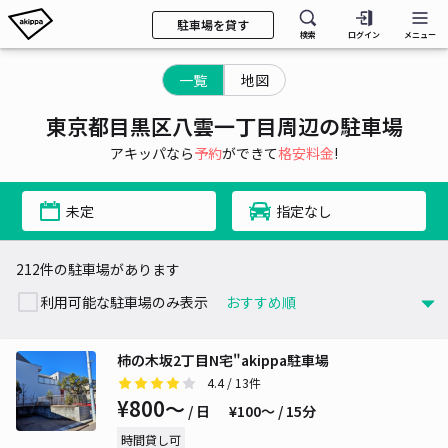
駐車場を貸す
検索
ログイン
メニュー
一覧
地図
東京都目黒区八雲一丁目周辺の駐車場
アキッパなら
予約
ができて
格安料金
!
未定
指定なし
212件の駐車場があります
利用可能な駐車場のみ表示
柿の木坂2丁目N宅"akippa駐車場
4.4
/ 13件
¥800〜
/ 日
¥100〜 / 15分
時間貸し可