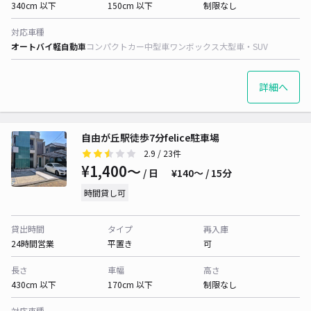
340cm 以下
150cm 以下
制限なし
対応車種
オートバイ
軽自動車
コンパクトカー
中型車
ワンボックス
大型車・SUV
詳細へ
自由が丘駅徒歩7分felice駐車場
2.9
/ 23件
¥1,400〜
/ 日
¥140〜 / 15分
時間貸し可
貸出時間
タイプ
再入庫
24時間営業
平置き
可
長さ
車幅
高さ
430cm 以下
170cm 以下
制限なし
対応車種