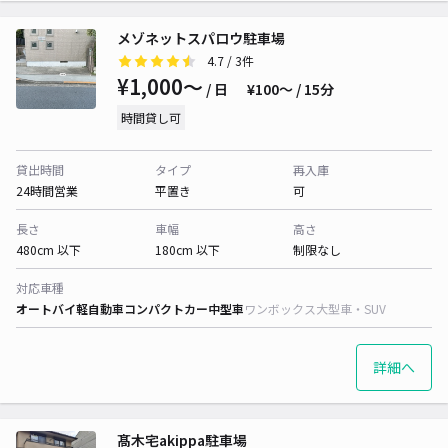
メゾネットスパロウ駐車場
4.7
/ 3件
¥1,000〜
/ 日
¥100〜 / 15分
時間貸し可
貸出時間
タイプ
再入庫
24時間営業
平置き
可
長さ
車幅
高さ
480cm 以下
180cm 以下
制限なし
対応車種
オートバイ
軽自動車
コンパクトカー
中型車
ワンボックス
大型車・SUV
詳細へ
髙木宅akippa駐車場