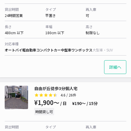
貸出時間
タイプ
再入庫
24時間営業
平置き
可
長さ
車幅
高さ
480cm 以下
180cm 以下
制限なし
対応車種
オートバイ
軽自動車
コンパクトカー
中型車
ワンボックス
大型車・SUV
詳細へ
自由が丘徒歩3分個人宅
4.6
/ 26件
¥1,900〜
/ 日
¥190〜 / 15分
時間貸し可
貸出時間
タイプ
再入庫