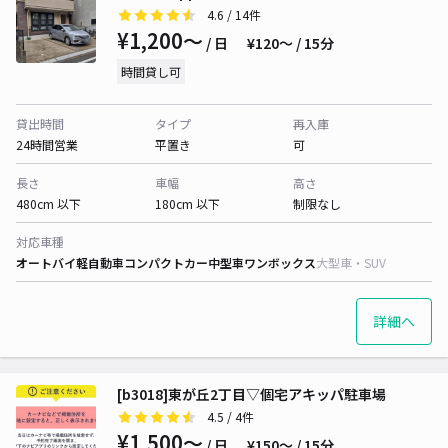
4.6
/ 14件
¥1,200〜
/ 日
¥120〜 / 15分
時間貸し可
貸出時間
タイプ
再入庫
24時間営業
平置き
可
長さ
車幅
高さ
480cm 以下
180cm 以下
制限なし
対応車種
オートバイ
軽自動車
コンパクトカー
中型車
ワンボックス
大型車・SUV
詳細へ
[b3018]東が丘2丁目▽個宅アキッパ駐車場
4.5
/ 4件
¥1,500〜
/ 日
¥150〜 / 15分