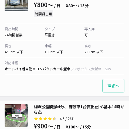
¥800〜
/ 日
¥80〜 / 15分
時間貸し可
貸出時間
タイプ
再入庫
24時間営業
平置き
可
長さ
車幅
高さ
450cm 以下
180cm 以下
200cm 以下
対応車種
オートバイ
軽自動車
コンパクトカー
中型車
ワンボックス
大型車・SUV
詳細へ
駒沢公園徒歩4分、自転車1台貸出🆗 ⚠️基本14時か
ら⚠️
4.6
/ 26件
¥900〜
/ 日
¥100〜 / 15分