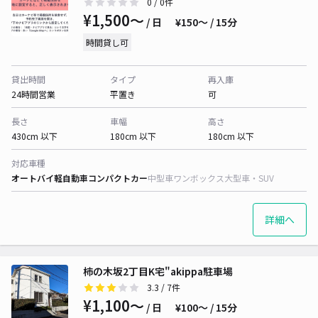
0
/ 0件
¥1,500〜
/ 日
¥150〜 / 15分
時間貸し可
貸出時間
タイプ
再入庫
24時間営業
平置き
可
長さ
車幅
高さ
430cm 以下
180cm 以下
180cm 以下
対応車種
オートバイ
軽自動車
コンパクトカー
中型車
ワンボックス
大型車・SUV
詳細へ
柿の木坂2丁目K宅"akippa駐車場
3.3
/ 7件
¥1,100〜
/ 日
¥100〜 / 15分