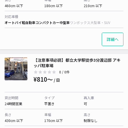
460cm 以下
180cm 以下
210cm 以下
対応車種
オートバイ
軽自動車
コンパクトカー
中型車
ワンボックス
大型車・SUV
詳細へ
【注意事項必読】都立大学駅徒歩3分渡辺邸 アキ
ッパ駐車場
0
/ 0件
¥810〜
/ 日
貸出時間
タイプ
再入庫
24時間営業
平置き
可
長さ
車幅
高さ
430cm 以下
170cm 以下
制限なし