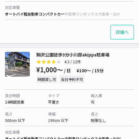
対応車種
オートバイ
軽自動車
コンパクトカー
中型車
ワンボックス
大型車・SUV
詳細へ
駒沢公園徒歩3分小川邸akippa駐車場
4.3
/ 12件
¥1,000〜
/ 日
¥100〜 / 15分
時間貸し可
当日予約不可
貸出時間
タイプ
再入庫
24時間営業
平置き
可
長さ
車幅
高さ
500cm 以下
190cm 以下
制限なし
対応車種
オートバイ
軽自動車
コンパクトカー
中型車
ワンボックス
大型車・SUV