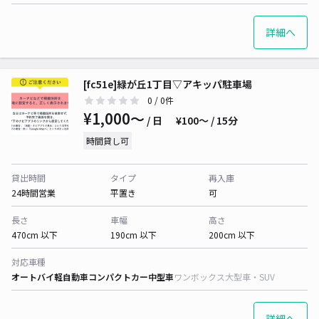
詳細へ
[fc51e]緑が丘1丁目▽アキッパ駐車場
0
/ 0件
¥1,000〜
/ 日
¥100〜 / 15分
時間貸し可
貸出時間
タイプ
再入庫
24時間営業
平置き
可
長さ
車幅
高さ
470cm 以下
190cm 以下
200cm 以下
対応車種
オートバイ
軽自動車
コンパクトカー
中型車
ワンボックス
大型車・SUV
詳細へ