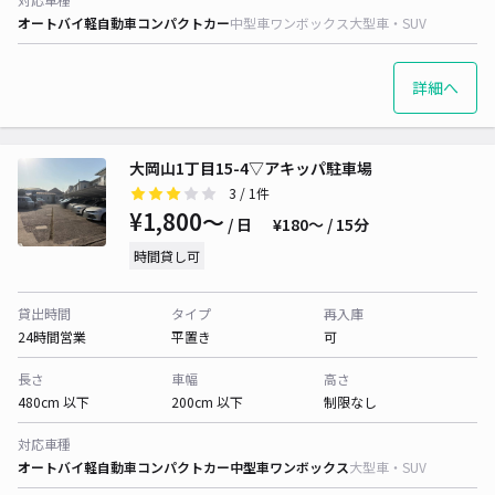
オートバイ
軽自動車
コンパクトカー
中型車
ワンボックス
大型車・SUV
詳細へ
大岡山1丁目15-4▽アキッパ駐車場
3
/ 1件
¥1,800〜
/ 日
¥180〜 / 15分
時間貸し可
貸出時間
タイプ
再入庫
24時間営業
平置き
可
長さ
車幅
高さ
480cm 以下
200cm 以下
制限なし
対応車種
オートバイ
軽自動車
コンパクトカー
中型車
ワンボックス
大型車・SUV