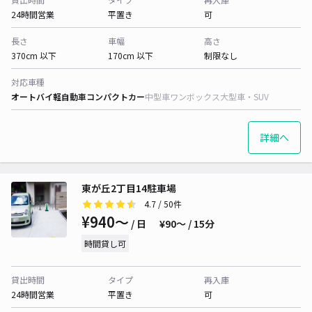
24時間営業
平置き
可
長さ
車幅
高さ
370cm 以下
170cm 以下
制限なし
対応車種
オートバイ
軽自動車
コンパクトカー
中型車
ワンボックス
大型車・SUV
詳細へ
東が丘2丁目14駐車場
4.7
/ 50件
¥940〜
/ 日
¥90〜 / 15分
時間貸し可
貸出時間
タイプ
再入庫
24時間営業
平置き
可