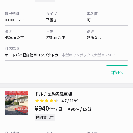
貸出時間
タイプ
再入庫
08:00 〜20:00
平置き
可
長さ
車幅
高さ
430cm 以下
275cm 以下
制限なし
対応車種
オートバイ
軽自動車
コンパクトカー
中型車
ワンボックス
大型車・SUV
詳細へ
ドルチェ駒沢駐車場
4.7
/ 119件
¥940〜
/ 日
¥90〜 / 15分
時間貸し可
貸出時間
タイプ
再入庫