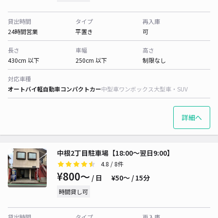
貸出時間
タイプ
再入庫
24時間営業
平置き
可
長さ
車幅
高さ
430cm 以下
250cm 以下
制限なし
対応車種
オートバイ
軽自動車
コンパクトカー
中型車
ワンボックス
大型車・SUV
詳細へ
中根2丁目駐車場【18:00～翌日9:00】
4.8
/ 8件
¥800〜
/ 日
¥50〜 / 15分
時間貸し可
貸出時間
タイプ
再入庫