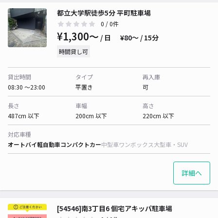
都立大学駅徒歩5分 平町駐車場
0
/ 0件
¥1,300〜
/ 日
¥80〜 / 15分
時間貸し可
貸出時間
タイプ
再入庫
08:30 〜23:00
平置き
可
長さ
車幅
高さ
487cm 以下
200cm 以下
220cm 以下
対応車種
オートバイ
軽自動車
コンパクトカー
中型車
ワンボックス
大型車・SUV
詳細へ
[54546]南3丁目6 個宅アキッパ駐車場