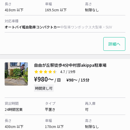
長さ
車幅
高さ
410cm 以下
169.5cm 以下
制限なし
対応車種
オートバイ
軽自動車
コンパクトカー
中型車
ワンボックス
大型車・SUV
詳細へ
自由が丘駅徒歩4分中村邸akippa駐車場
4.7
/ 19件
¥980〜
/ 日
¥98〜 / 15分
時間貸し可
貸出時間
タイプ
再入庫
24時間営業
平置き
可
長さ
車幅
高さ
430cm 以下
170cm 以下
制限なし