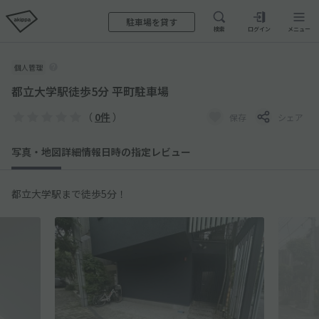
駐車場を貸す
検索
ログイン
メニュー
個人管理
都立大学駅徒歩5分 平町駐車場
（
0件
）
保存
シェア
写真・地図
詳細情報
日時の指定
レビュー
都立大学駅まで徒歩5分！