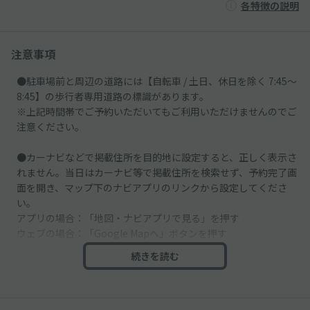
各特徴の説明
注意事項
●駐車場前と周辺の道路には【自転車 / 土日、休日を除く 7:45～
8:45】の歩行者専用道路の標識があります。
※上記時間帯でご予約いただいてもご利用いただけませんのでご
注意ください。
●カーナビなどで掲載住所を目的地に設定すると、正しく表示さ
れません。当日はカーナビ等で掲載住所を検索せず、予約完了画
面を開き、マップ下のナビアプリのリンクから設定してくださ
い。
アプリの場合：「地図・ナビアプリで見る」を押す
ウェブの場合：「Google Mapへ」ボタンを押す
続きを読む
●縦列駐車の駐車場です。
●車止めはございません。スペースそばにある壁や自転車に接触
しないよう、ご注意ください。