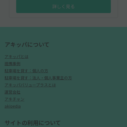
詳しく見る
アキッパについて
アキッパとは
提携事例
駐車場を貸す：個人の方
駐車場を貸す：法人・個人事業主の方
アキッパバリュープラスとは
運営会社
アキチャン
akipedia
サイトの利用について