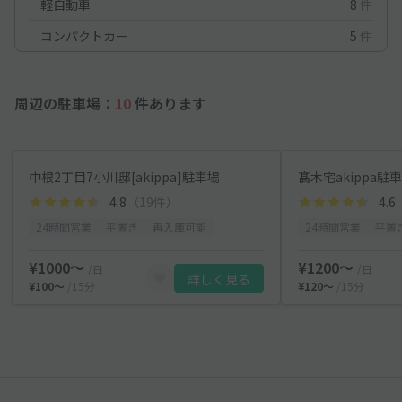
軽自動車
8
件
コンパクトカー
5
件
周辺の駐車場：
10
件あります
中根2丁目7小川邸[akippa]駐車場
髙木宅akippa駐
4.8
（19件）
4.6
24時間営業
平置き
再入庫可能
24時間営業
平置
¥1000〜
¥1200〜
/日
/日
詳しく見る
¥100〜
/15分
¥120〜
/15分