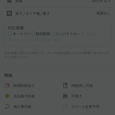
200cm 以下
車幅
制限なし
車下 / タイヤ幅 / 重さ
対応車種
オートバイ
軽自動車
コンパクトカー
中型車
ワンボックス
大型車・SUV
対応車種に該当する車両でも、サイズ制限を超えるものは駐車できませんの
でご注意ください。
特徴
時間制限あり
時間貸し可能
当日最大料金
平置き
再入庫可能
スペース変更不可