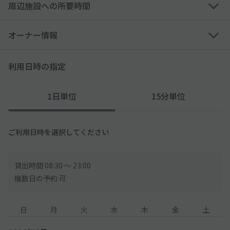
周辺施設への所要時間
オーナー情報
利用日時の指定
1日単位
15分単位
ご利用日時を選択してください
貸出時間 08:30 〜 23:00
複数日の予約 可
日
月
火
水
木
金
土