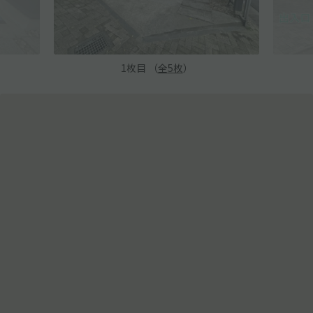
1
枚目 （
全
5
枚
）