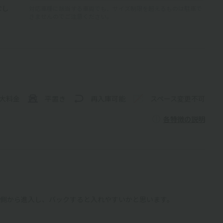
なし
対応車種に該当する車両でも、サイズ制限を超えるものは駐車で
きませんのでご注意ください。
大料金
平置き
再入庫可能
スペース変更不可
各特徴の説明
側から進入し、バックすると入れやすいかと思います。