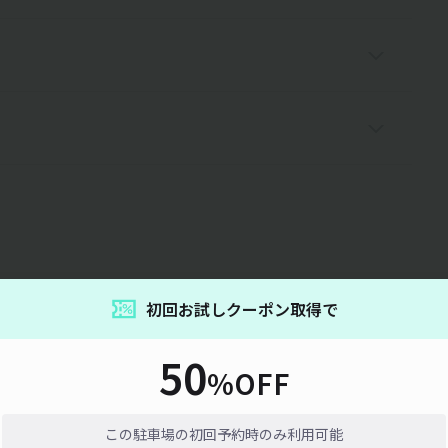
15分単位
初回お試しクーポン取得で
50
%OFF
通信エラーが発生しました。しばらく時間をおいてから再度お試しくだ
い。
この駐車場の初回予約時のみ利用可能