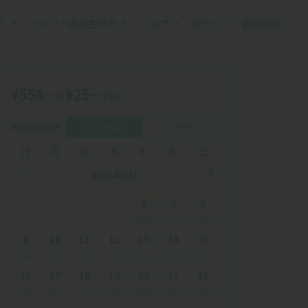
す
イベント興行主の方
ヘルプ
ログイン
新規登録
¥558~
¥25~
/日
/15分
1日単位
15分単位
利用日時選択
日
月
火
水
木
金
土
2026年8月
6
7
8
¥558
¥558
¥558
9
10
11
12
13
14
15
¥558
¥558
¥558
¥558
¥558
¥558
¥558
16
17
18
19
20
21
22
¥558
¥558
¥558
¥558
¥558
¥558
¥558