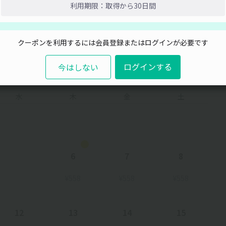
利用期限：取得から30日間
閉じる
取得
クーポンを利用するには会員登録またはログインが必要です
ログインする
今はしない
水
木
金
土
6
7
8
¥558
¥558
¥558
12
13
14
15