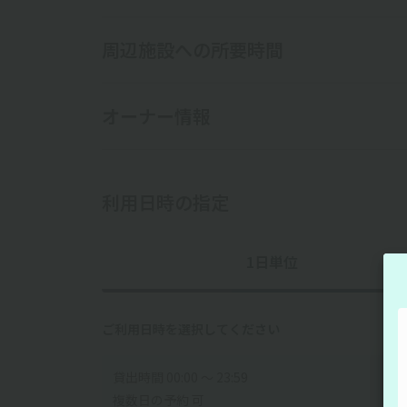
周辺施設への所要時間
オーナー情報
利用日時の指定
1日単位
ご利用日時を選択してください
貸出時間 00:00 〜 23:59
複数日の予約 可