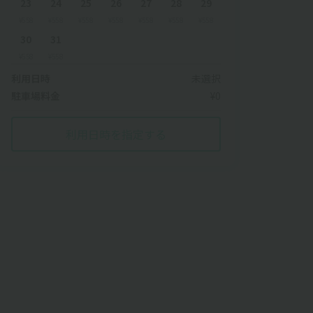
23
24
25
26
27
28
29
¥558
¥558
¥558
¥558
¥558
¥558
¥558
30
31
¥558
¥558
利用日時
未選択
駐車場料金
¥0
利用日時を指定する