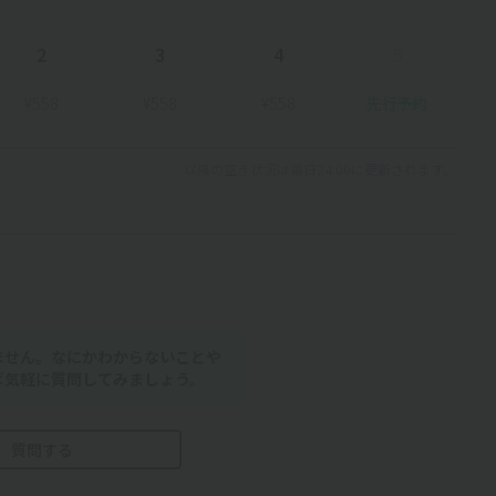
2
3
4
5
¥558
¥558
¥558
先行予約
以降の空き状況は毎日24:00に更新されます。
ません。なにかわからないことや
ば気軽に質問してみましょう。
質問する