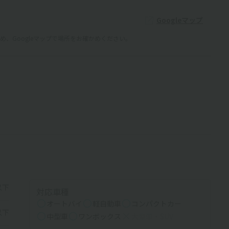
Googleマップ
、Googleマップで場所をお確かめください。
以下
対応車種
オートバイ
軽自動車
コンパクトカー
以下
中型車
ワンボックス
大型車・SUV