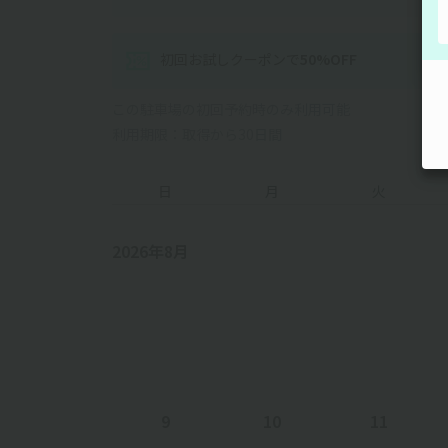
初回お試しクーポン
で
50
%OFF
この駐車場の初回予約時のみ利用可能
利用期限：取得から30日間
日
月
火
2026年8月
9
10
11