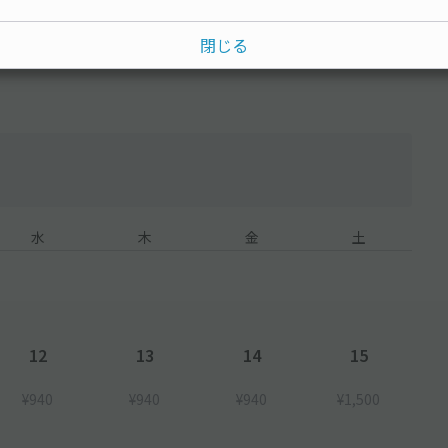
15分単位
閉じる
水
木
金
土
12
13
14
15
¥940
¥940
¥940
¥1,500