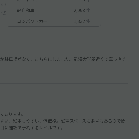
4.7
軽自動車
2,098
件
4.5
コンパクトカー
1,332
件
か駐車場がなく、こちらにしました。駒澤大学駅近くで真っ直ぐ
ております。
すい、駐車しやすい、低価格。駐車スペースに番号もあるので間
日に速攻で予約するレベルです。