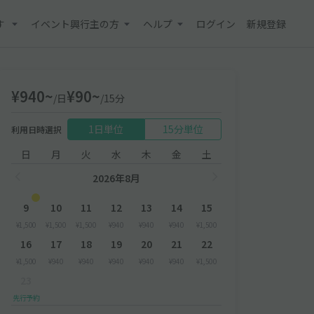
す
イベント興行主の方
ヘルプ
ログイン
新規登録
¥940~
¥90~
/日
/15分
1日単位
15分単位
利用日時選択
日
月
火
水
木
金
土
2026年8月
9
10
11
12
13
14
15
¥1,500
¥1,500
¥1,500
¥940
¥940
¥940
¥1,500
16
17
18
19
20
21
22
¥1,500
¥940
¥940
¥940
¥940
¥940
¥1,500
23
先行予約