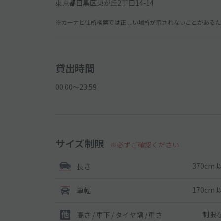
東京都目黒区東が丘2丁目14-14
※カーナビ住所検索では正しい場所が示されないことがあるため
貸出時間
00:00〜23:59
サイズ制限
※必ずご確認ください
370cm 
長さ
170cm 
車幅
制限
高さ / 車下 / タイヤ幅 /
重さ