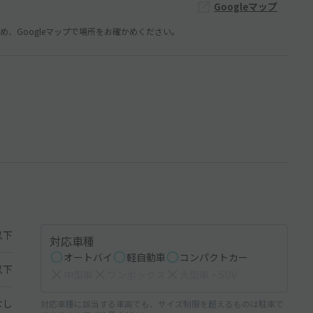
Googleマップ
、Googleマップで場所をお確かめください。
以下
対応車種
オートバイ
軽自動車
コンパクトカー
以下
中型車
ワンボックス
大型車・SUV
なし
対応車種に該当する車両でも、サイズ制限を超えるものは駐車で