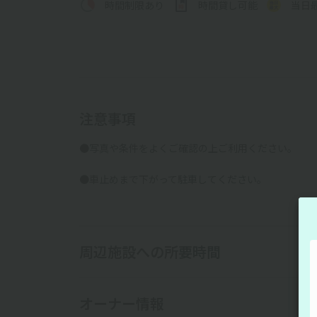
時間制限あり
時間貸し可能
当日
注意事項
●写真や条件をよくご確認の上ご利用ください。
●車止めまで下がって駐車してください。
周辺施設への所要時間
オーナー情報