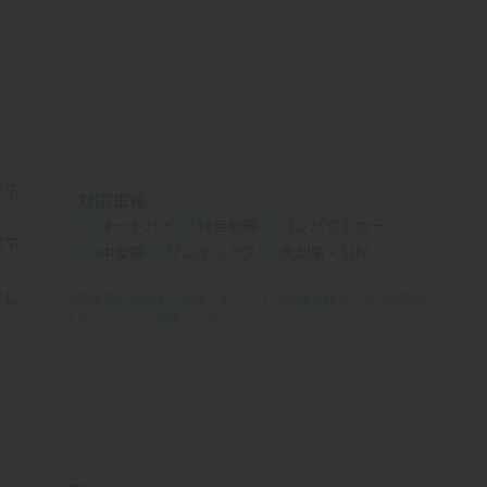
以下
対応車種
オートバイ
軽自動車
コンパクトカー
以下
中型車
ワンボックス
大型車・SUV
なし
対応車種に該当する車両でも、サイズ制限を超えるものは駐車で
きませんのでご注意ください。