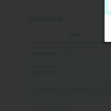
利用日時の指定
1日単位
ご利用日時を選択してください
貸出時間 08:00 〜 20:00
複数日の予約 可
初回お試しクーポン
で
30
%OFF
この駐車場の初回予約時のみ利用可能
利用期限：取得から30日間