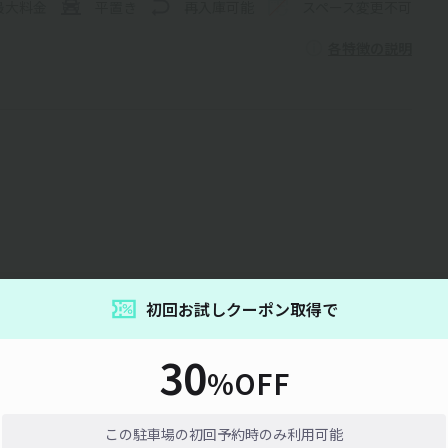
最大料金
平置き
再入庫可能
スペース変更不可
各特徴の説明
初回お試しクーポン取得で
30
%OFF
通信エラーが発生しました。しばらく時間をおいてから再度お試しくだ
い。
この駐車場の初回予約時のみ利用可能