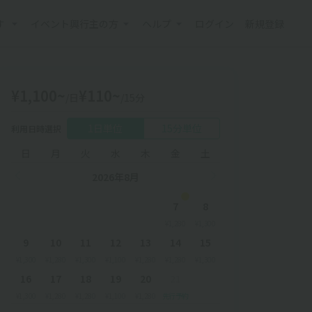
す
イベント興行主の方
ヘルプ
ログイン
新規登録
¥1,100~
¥110~
/日
/15分
1日単位
15分単位
利用日時選択
日
月
火
水
木
金
土
2026年8月
7
8
¥1,280
¥1,300
9
10
11
12
13
14
15
¥1,300
¥1,280
¥1,300
¥1,100
¥1,280
¥1,280
¥1,300
16
17
18
19
20
21
¥1,300
¥1,280
¥1,280
¥1,100
¥1,280
先行予約