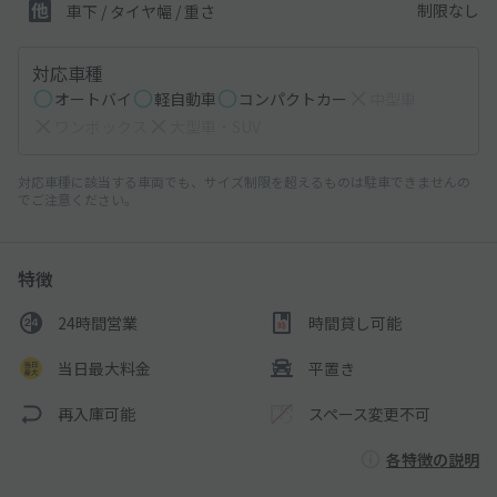
制限なし
車下 / タイヤ幅 / 重さ
対応車種
オートバイ
軽自動車
コンパクトカー
中型車
ワンボックス
大型車・SUV
対応車種に該当する車両でも、サイズ制限を超えるものは駐車できませんの
でご注意ください。
特徴
24時間営業
時間貸し可能
当日最大料金
平置き
再入庫可能
スペース変更不可
各特徴の説明