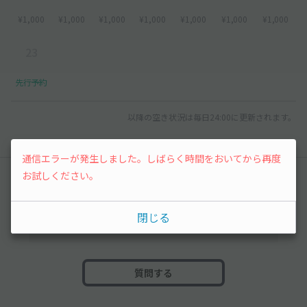
¥1,000
¥1,000
¥1,000
¥1,000
¥1,000
¥1,000
¥1,000
23
先行予約
以降の空き状況は毎日24:00に更新されます。
通信エラーが発生しました。しばらく時間をおいてから再度
お試しください。
みんなの駐車場Q&A
まだ質問がありません。なにかわからないことや
閉じる
不安な点があれば気軽に質問してみましょう。
質問する