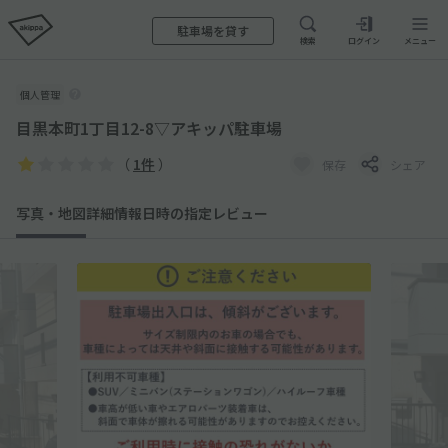
駐車場を貸す
検索
ログイン
メニュー
個人管理
目黒本町1丁目12-8▽アキッパ駐車場
（
1件
）
保存
シェア
写真・地図
詳細情報
日時の指定
レビュー