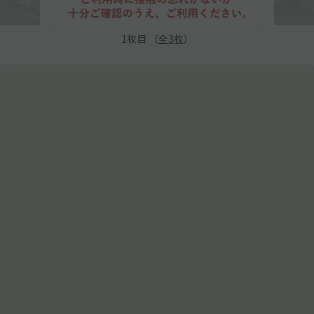
1
枚目 （
全
3
枚
）