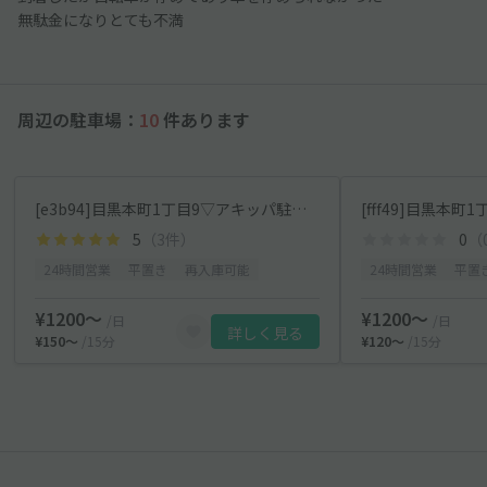
無駄金になりとても不満
周辺の駐車場：
10
件あります
[e3b94]目黒本町1丁目9▽アキッパ駐車場
[fff49]目黒本
5
（3件）
0
（
24時間営業
平置き
再入庫可能
24時間営業
平置
¥1200〜
¥1200〜
/日
/日
詳しく見る
¥150〜
/15分
¥120〜
/15分