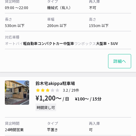
貸出時間
タイプ
再入庫
09:00 〜22:00
機械式（有人）
不可
長さ
車幅
高さ
530cm 以下
200cm 以下
155cm 以下
対応車種
オートバイ
軽自動車
コンパクトカー
中型車
ワンボックス
大型車・SUV
詳細へ
鈴木宅akippa駐車場
3.2
/ 29件
¥1,200〜
/ 日
¥100〜 / 15分
時間貸し可
貸出時間
タイプ
再入庫
24時間営業
平置き
可