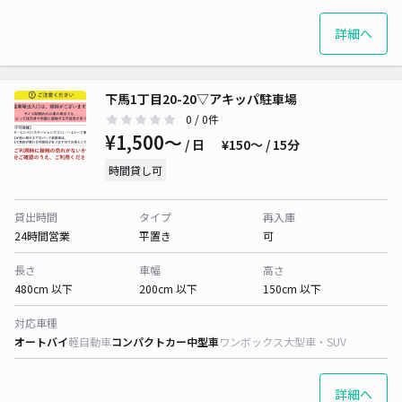
詳細へ
下馬1丁目20-20▽アキッパ駐車場
0
/ 0件
¥1,500〜
/ 日
¥150〜 / 15分
時間貸し可
貸出時間
タイプ
再入庫
24時間営業
平置き
可
長さ
車幅
高さ
480cm 以下
200cm 以下
150cm 以下
対応車種
オートバイ
軽自動車
コンパクトカー
中型車
ワンボックス
大型車・SUV
詳細へ