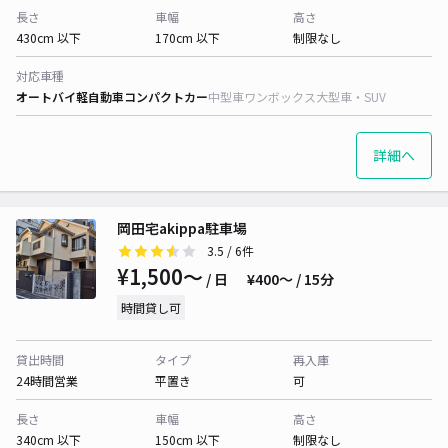
長さ
車幅
高さ
430cm 以下
170cm 以下
制限なし
対応車種
オートバイ
軽自動車
コンパクトカー
中型車
ワンボックス
大型車・SUV
詳細へ
岡田宅akippa駐車場
3.5
/ 6件
¥1,500〜
/ 日
¥400〜 / 15分
時間貸し可
貸出時間
タイプ
再入庫
24時間営業
平置き
可
長さ
車幅
高さ
340cm 以下
150cm 以下
制限なし