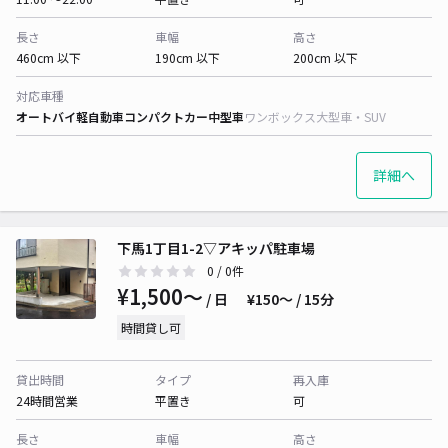
長さ
車幅
高さ
460cm 以下
190cm 以下
200cm 以下
対応車種
オートバイ
軽自動車
コンパクトカー
中型車
ワンボックス
大型車・SUV
詳細へ
下馬1丁目1-2▽アキッパ駐車場
0
/ 0件
¥1,500〜
/ 日
¥150〜 / 15分
時間貸し可
貸出時間
タイプ
再入庫
24時間営業
平置き
可
長さ
車幅
高さ