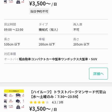
¥3,500〜
/ 日
当日予約不可
貸出時間
タイプ
再入庫
09:00 〜22:00
機械式（有人）
不可
長さ
車幅
高さ
530cm 以下
200cm 以下
205cm 以下
対応車種
オートバイ
軽自動車
コンパクトカー
中型車
ワンボックス
大型車・SUV
詳細へ
【ハイルーフ】トラストパークマンサード代官山
【水～土曜のみ：7:30～23:59】
4.3
/ 3件
¥3,500〜
/ 日