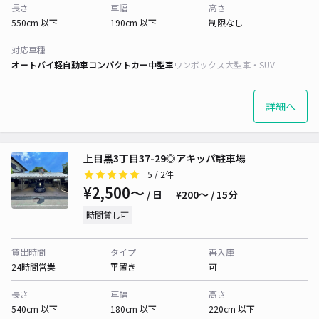
長さ
車幅
高さ
550cm 以下
190cm 以下
制限なし
対応車種
オートバイ
軽自動車
コンパクトカー
中型車
ワンボックス
大型車・SUV
詳細へ
上目黒3丁目37-29◎アキッパ駐車場
5
/ 2件
¥2,500〜
/ 日
¥200〜 / 15分
時間貸し可
貸出時間
タイプ
再入庫
24時間営業
平置き
可
長さ
車幅
高さ
540cm 以下
180cm 以下
220cm 以下