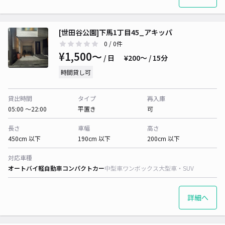
[世田谷公園]下馬1丁目45_アキッパ
0
/ 0件
¥1,500〜
/ 日
¥200〜 / 15分
時間貸し可
貸出時間
タイプ
再入庫
05:00 〜22:00
平置き
可
長さ
車幅
高さ
450cm 以下
190cm 以下
200cm 以下
対応車種
オートバイ
軽自動車
コンパクトカー
中型車
ワンボックス
大型車・SUV
詳細へ