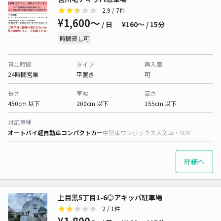
2.9
/ 7件
¥1,600〜
/ 日
¥160〜 / 15分
時間貸し可
貸出時間
タイプ
再入庫
24時間営業
平置き
可
長さ
車幅
高さ
450cm 以下
200cm 以下
155cm 以下
対応車種
オートバイ
軽自動車
コンパクトカー
中型車
ワンボックス
大型車・SUV
詳細へ
上目黒5丁目1-6◎アキッパ駐車場
2
/ 1件