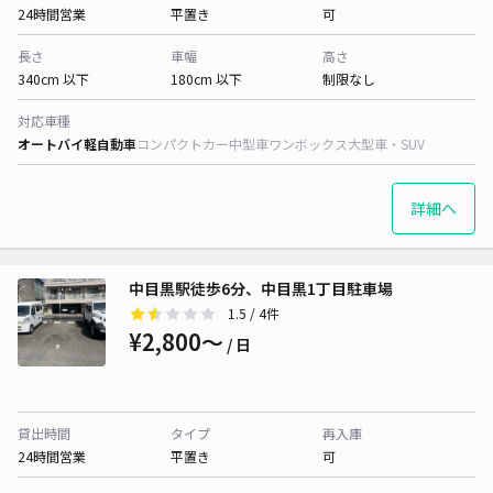
24時間営業
平置き
可
長さ
車幅
高さ
340cm 以下
180cm 以下
制限なし
対応車種
オートバイ
軽自動車
コンパクトカー
中型車
ワンボックス
大型車・SUV
詳細へ
中目黒駅徒歩6分、中目黒1丁目駐車場
1.5
/ 4件
¥2,800〜
/ 日
貸出時間
タイプ
再入庫
24時間営業
平置き
可