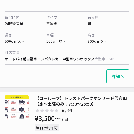
貸出時間
タイプ
再入庫
24時間営業
平置き
可
長さ
車幅
高さ
500cm 以下
200cm 以下
300cm 以下
対応車種
オートバイ
軽自動車
コンパクトカー
中型車
ワンボックス
大型車・SUV
詳細へ
【ロールーフ】トラストパークマンサード代官山
【水～土曜のみ：7:30～23:59】
0
/ 0件
¥3,500〜
/ 日
当日予約不可