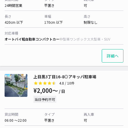
24時間営業
平置き
可
長さ
車幅
高さ
420cm 以下
170cm 以下
制限なし
対応車種
オートバイ
軽自動車
コンパクトカー
中型車
ワンボックス
大型車・SUV
詳細へ
上目黒3丁目16-8◎アキッパ駐車場
4.8
/ 10件
¥2,000〜
/ 日
当日予約不可
貸出時間
タイプ
再入庫
06:00 〜22:00
平置き
可