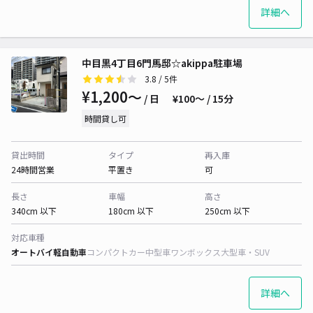
詳細へ
中目黒4丁目6門馬邸☆akippa駐車場
3.8
/ 5件
¥1,200〜
/ 日
¥100〜 / 15分
時間貸し可
貸出時間
タイプ
再入庫
24時間営業
平置き
可
長さ
車幅
高さ
340cm 以下
180cm 以下
250cm 以下
対応車種
オートバイ
軽自動車
コンパクトカー
中型車
ワンボックス
大型車・SUV
詳細へ