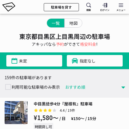
駐車場を貸す
検索
ログイン
メニュー
一覧
地図
東京都目黒区上目黒周辺の駐車場
アキッパなら
予約
ができて
格安料金
!
未定
指定なし
159件の駐車場があります
利用可能な駐車場のみ表示
中目黒徒歩4分『屋根有』駐車場
4.4
/ 19件
¥1,580〜
/ 日
¥150〜 / 15分
時間貸し可