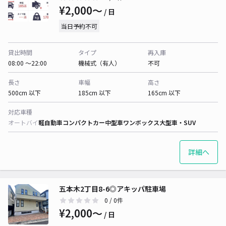
¥2,000〜
/ 日
当日予約不可
貸出時間
タイプ
再入庫
08:00 〜22:00
機械式（有人）
不可
長さ
車幅
高さ
500cm 以下
185cm 以下
165cm 以下
対応車種
オートバイ
軽自動車
コンパクトカー
中型車
ワンボックス
大型車・SUV
詳細へ
五本木2丁目8-6◎アキッパ駐車場
0
/ 0件
¥2,000〜
/ 日