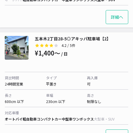
詳細へ
五本木2丁目28-5◎アキッパ駐車場【2】
4.2
/ 5件
¥1,400〜
/ 日
貸出時間
タイプ
再入庫
24時間営業
平置き
可
長さ
車幅
高さ
600cm 以下
230cm 以下
制限なし
対応車種
オートバイ
軽自動車
コンパクトカー
中型車
ワンボックス
大型車・SUV