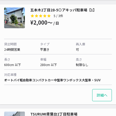
五本木2丁目28-5◎アキッパ駐車場【1】
5
/ 3件
¥2,000〜
/ 日
貸出時間
タイプ
再入庫
24時間営業
平置き
可
長さ
車幅
高さ
600cm 以下
280cm 以下
制限なし
対応車種
オートバイ
軽自動車
コンパクトカー
中型車
ワンボックス
大型車・SUV
詳細へ
TSURUMI青葉台2丁目駐車場