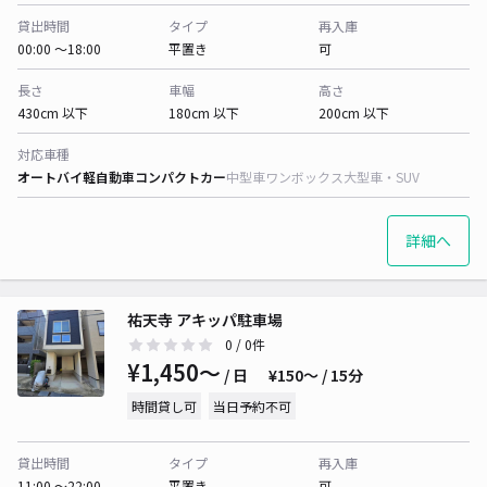
貸出時間
タイプ
再入庫
00:00 〜18:00
平置き
可
長さ
車幅
高さ
430cm 以下
180cm 以下
200cm 以下
対応車種
オートバイ
軽自動車
コンパクトカー
中型車
ワンボックス
大型車・SUV
詳細へ
祐天寺 アキッパ駐車場
0
/ 0件
¥1,450〜
/ 日
¥150〜 / 15分
時間貸し可
当日予約不可
貸出時間
タイプ
再入庫
11:00 〜22:00
平置き
可