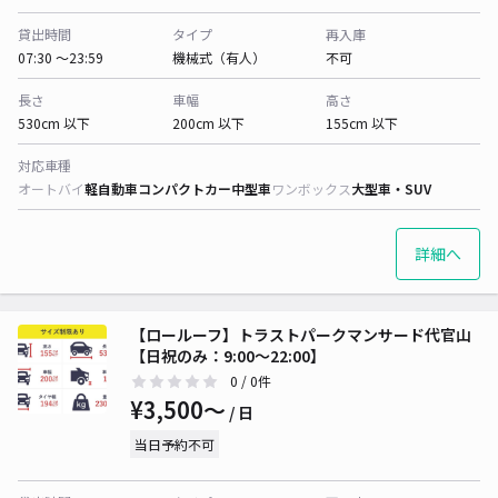
貸出時間
タイプ
再入庫
07:30 〜23:59
機械式（有人）
不可
長さ
車幅
高さ
530cm 以下
200cm 以下
155cm 以下
対応車種
オートバイ
軽自動車
コンパクトカー
中型車
ワンボックス
大型車・SUV
詳細へ
【ロールーフ】トラストパークマンサード代官山
【日祝のみ：9:00～22:00】
0
/ 0件
¥3,500〜
/ 日
当日予約不可