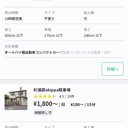
貸出時間
タイプ
再入庫
24時間営業
平置き
可
長さ
車幅
高さ
430cm 以下
170cm 以下
240cm 以下
対応車種
オートバイ
軽自動車
コンパクトカー
中型車
ワンボックス
大型車・SUV
詳細へ
杉浦邸akippa駐車場
4.5
/ 20件
¥1,800〜
/ 日
¥180〜 / 15分
時間貸し可
貸出時間
タイプ
再入庫