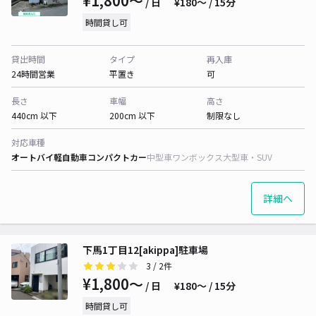
¥1,800〜
/ 日
¥180〜 / 15分
時間貸し可
貸出時間
タイプ
再入庫
24時間営業
平置き
可
長さ
車幅
高さ
440cm 以下
200cm 以下
制限なし
対応車種
オートバイ
軽自動車
コンパクトカー
中型車
ワンボックス
大型車・SUV
詳細へ
下馬1丁目12[akippa]駐車場
3
/ 2件
¥1,800〜
/ 日
¥180〜 / 15分
時間貸し可