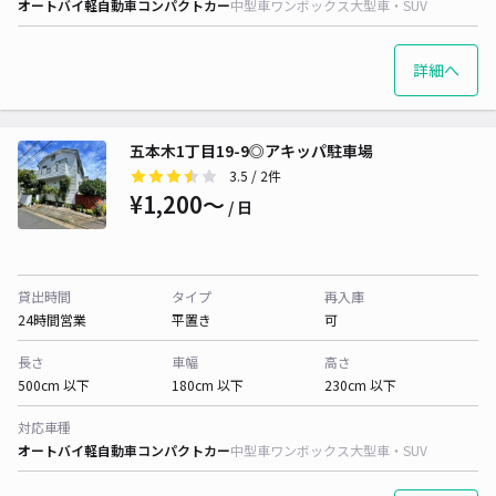
オートバイ
軽自動車
コンパクトカー
中型車
ワンボックス
大型車・SUV
詳細へ
五本木1丁目19-9◎アキッパ駐車場
3.5
/ 2件
¥1,200〜
/ 日
貸出時間
タイプ
再入庫
24時間営業
平置き
可
長さ
車幅
高さ
500cm 以下
180cm 以下
230cm 以下
対応車種
オートバイ
軽自動車
コンパクトカー
中型車
ワンボックス
大型車・SUV