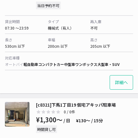
当日予約不可
貸出時間
タイプ
再入庫
07:30 〜23:59
機械式（有人）
不可
長さ
車幅
高さ
530cm 以下
200cm 以下
205cm 以下
対応車種
オートバイ
軽自動車
コンパクトカー
中型車
ワンボックス
大型車・SUV
詳細へ
[c8321]下馬1丁目19 個宅アキッパ駐車場
0
/ 0件
¥1,300〜
/ 日
¥130〜 / 15分
時間貸し可