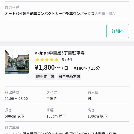
対応車種
オートバイ
軽自動車
コンパクトカー
中型車
ワンボックス
大型車・SUV
詳細へ
akippa中目黒3丁目駐車場
5
/ 6件
¥1,800〜
/ 日
¥180〜 / 15分
時間貸し可
当日予約不可
貸出時間
タイプ
再入庫
11:00 〜23:00
平置き
可
長さ
車幅
高さ
500cm 以下
190cm 以下
190cm 以下
対応車種
オートバイ
軽自動車
コンパクトカー
中型車
ワンボックス
大型車・SUV