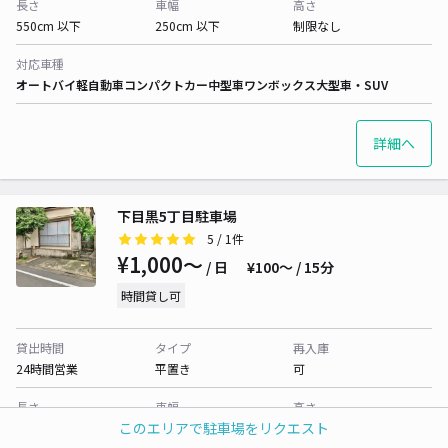
長さ
車幅
高さ
550cm 以下
250cm 以下
制限なし
対応車種
オートバイ
軽自動車
コンパクトカー
中型車
ワンボックス
大型車・SUV
詳細へ
下目黒5丁目駐車場
5
/ 1件
¥1,000〜
/ 日
¥100〜 / 15分
時間貸し可
貸出時間
タイプ
再入庫
24時間営業
平置き
可
長さ
車幅
高さ
このエリアで駐車場をリクエスト
340cm 以下
150cm 以下
制限なし