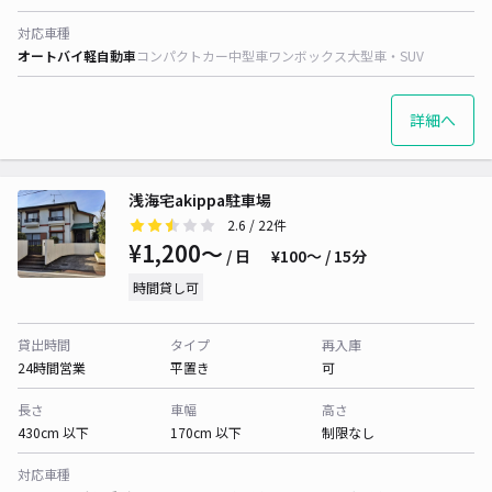
対応車種
オートバイ
軽自動車
コンパクトカー
中型車
ワンボックス
大型車・SUV
詳細へ
浅海宅akippa駐車場
2.6
/ 22件
¥1,200〜
/ 日
¥100〜 / 15分
時間貸し可
貸出時間
タイプ
再入庫
24時間営業
平置き
可
長さ
車幅
高さ
430cm 以下
170cm 以下
制限なし
対応車種