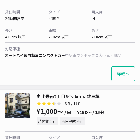
貸出時間
タイプ
再入庫
24時間営業
平置き
可
長さ
車幅
高さ
430cm 以下
280cm 以下
210cm 以下
対応車種
オートバイ
軽自動車
コンパクトカー
中型車
ワンボックス
大型車・SUV
詳細へ
恵比寿南2丁目6☆akippa駐車場
3.5
/ 16件
¥2,000〜
/ 日
¥150〜 / 15分
時間貸し可
当日予約不可
貸出時間
タイプ
再入庫