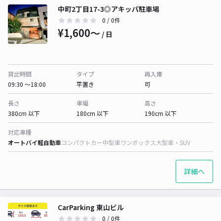
中町2丁目17-3◎アキッパ駐車場
0
/ 0件
¥1,600〜
/ 日
貸出時間
タイプ
再入庫
09:30 〜18:00
平置き
可
長さ
車幅
高さ
380cm 以下
180cm 以下
190cm 以下
対応車種
オートバイ
軽自動車
コンパクトカー
中型車
ワンボックス
大型車・SUV
詳細へ
CarParking 東山ビル
0
/ 0件