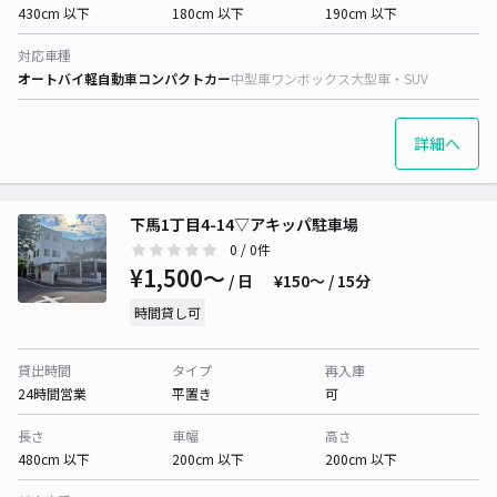
430cm 以下
180cm 以下
190cm 以下
対応車種
オートバイ
軽自動車
コンパクトカー
中型車
ワンボックス
大型車・SUV
詳細へ
下馬1丁目4-14▽アキッパ駐車場
0
/ 0件
¥1,500〜
/ 日
¥150〜 / 15分
時間貸し可
貸出時間
タイプ
再入庫
24時間営業
平置き
可
長さ
車幅
高さ
480cm 以下
200cm 以下
200cm 以下