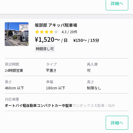
詳細へ
坂部邸 アキッパ駐車場
4.3
/ 20件
¥1,520〜
/ 日
¥150〜 / 15分
時間貸し可
貸出時間
タイプ
再入庫
24時間営業
平置き
可
長さ
車幅
高さ
460cm 以下
180cm 以下
制限なし
対応車種
オートバイ
軽自動車
コンパクトカー
中型車
ワンボックス
大型車・SUV
詳細へ