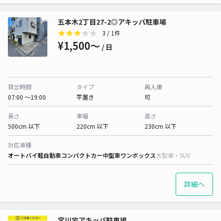
五本木2丁目27-2◎アキッパ駐車場
3
/ 1件
¥1,500〜
/ 日
貸出時間
タイプ
再入庫
07:00 〜19:00
平置き
可
長さ
車幅
高さ
500cm 以下
220cm 以下
230cm 以下
対応車種
オートバイ
軽自動車
コンパクトカー
中型車
ワンボックス
大型車・SUV
詳細へ
宮川宅アキッパ駐車場