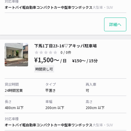
対応車種
オートバイ
軽自動車
コンパクトカー
中型車
ワンボックス
大型車・SUV
詳細へ
下馬1丁目23-16▽アキッパ駐車場
0
/ 0件
¥1,500〜
/ 日
¥150〜 / 15分
時間貸し可
貸出時間
タイプ
再入庫
24時間営業
平置き
可
長さ
車幅
高さ
480cm 以下
200cm 以下
200cm 以下
対応車種
オートバイ
軽自動車
コンパクトカー
中型車
ワンボックス
大型車・SUV