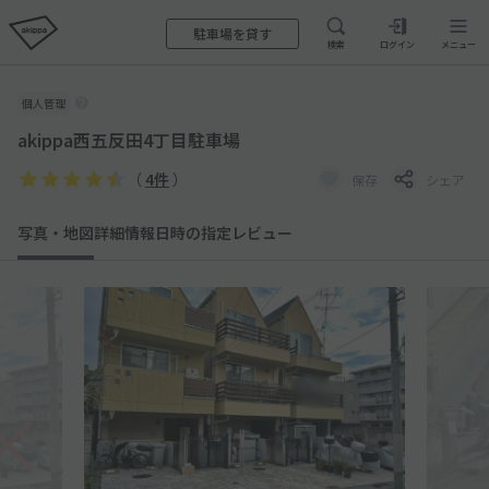
駐車場を貸す
検索
ログイン
メニュー
個人管理
akippa西五反田4丁目駐車場
（
4件
）
保存
シェア
写真・地図
詳細情報
日時の指定
レビュー