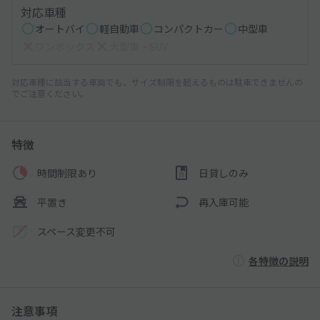
対応車種
オートバイ
軽自動車
コンパクトカー
中型車
ワンボックス
大型車・SUV
対応車種に該当する車両でも、サイズ制限を超えるものは駐車できませんの
でご注意ください。
特徴
時間制限あり
日貸しのみ
平置き
再入庫可能
スペース変更不可
各特徴の説明
注意事項