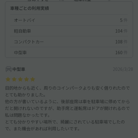
車種ごとの利用実績
オートバイ
5
件
軽自動車
104
件
コンパクトカー
108
件
中型車
160
件
中型車
2026/3/28
目的地からも近く、周りのコインパークよりも安く借りれたので
とても助かりました。
他の方が書いているように、後部座席は車を駐車場に停めてから
だと開けれないのですが、助手席と運転席はドアが開けれるので
私は問題なかったです。
とても分かりやすい場所で、綺麗にされている駐車場でしたの
で、また機会があれば利用したいです。