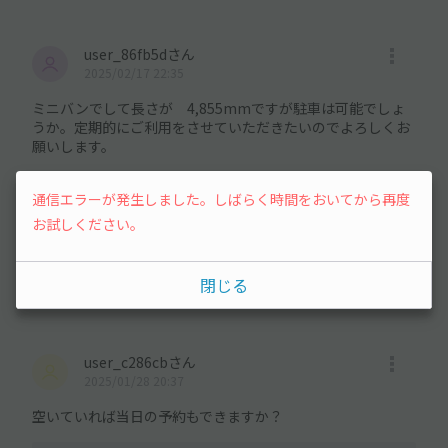
user_86fb5dさん
2025/02/17 22:35
ミニバンでして長さが 4,855mmですが駐車は可能でしょ
うか。定期的にご利用をさせていただきたいのでよろしくお
願いします。
オーナーさんの回答
通信エラーが発生しました。しばらく時間をおいてから再度
2025/02/17 23:31
お試しください。
恐れ入ります…
我が家の車体が、4.630cmですので
車道に出てしまうかと思われます。
閉じる
user_c286cbさん
2025/01/28 20:37
空いていれば当日の予約もできますか？