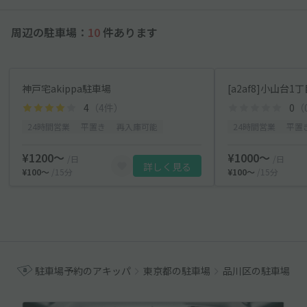
周辺の駐車場：
10
件あります
神戸宅akippa駐車場
4
（4件）
0
（
24時間営業
平置き
再入庫可能
24時間営業
平置
¥1200〜
¥1000〜
/日
/日
詳しく見る
¥100〜
/15分
¥100〜
/15分
駐車場予約のアキッパ
東京都の駐車場
品川区の駐車場