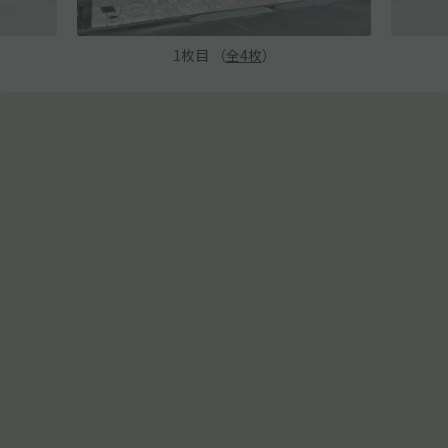
1
枚目 （
全
4
枚
）