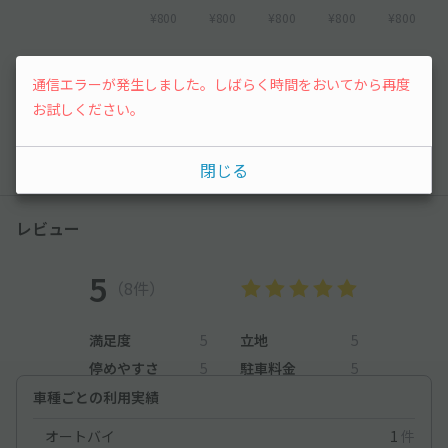
¥800
¥800
¥800
¥800
¥800
6
7
8
9
10
通信エラーが発生しました。しばらく時間をおいてから再度
お試しください。
¥800
¥800
¥800
¥800
先行予約
以降の空き状況は毎日24:00に更新されます。
閉じる
レビュー
5
（8件）
満足度
5
立地
5
停めやすさ
5
駐車料金
5
車種ごとの利用実績
オートバイ
1
件