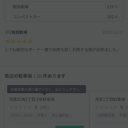
軽自動車
119
件
コンパクトカー
192
件
軽自動車
2023/10/27
とても親切なオーナー様で気持ち良く利用する事が出来ました。
周辺の駐車場：
10
件あります
前面道路の通行量が少なく、出入りしやすい。
目黒区南2丁目 S宅駐車場
洗足1丁目駐車場
0
（0件）
0
（
08:00〜20:00
平置き
再入庫可能
24時間営業
平置