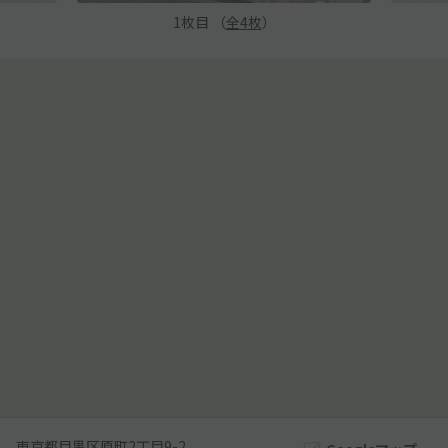
1
枚目 （
全
4
枚
）
東京都目黒区原町2丁目9-2