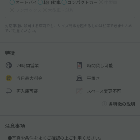
オートバイ
軽自動車
コンパクトカー
中型車
ワンボックス
大型車・SUV
対応車種に該当する車両でも、サイズ制限を超えるものは駐車できませんの
でご注意ください。
特徴
24時間営業
時間貸し可能
当日最大料金
平置き
再入庫可能
スペース変更不可
各特徴の説明
注意事項
●写真や条件をよくご確認の上ご利用ください。