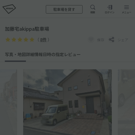
駐車場を貸す
検索
ログイン
メニュー
加藤宅akippa駐車場
（
8件
）
保存
シェア
写真・地図
詳細情報
日時の指定
レビュー