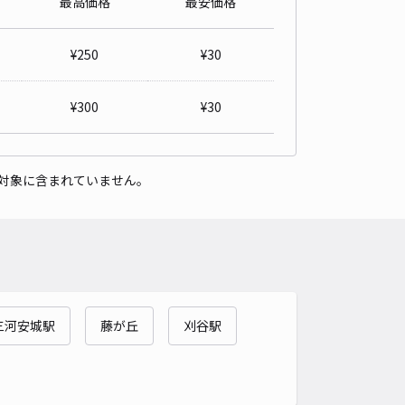
最高価格
最安価格
・神田町コーポラス駐車場
¥
250
¥
30
豊田市駅まで徒歩 10分
4
/ 3件
¥
300
¥
30
00〜
/ 日
時間
10:00 〜22:00
タイプ
平置き
再入庫
可
対象に含まれていません。
500cm 以下
車幅
190cm 以下
高さ
5000cm 以下
車種
オートバイ
軽自動車
コンパクトカー
中型車
ワンボックス
大型車・SUV
詳細へ
三河安城駅
藤が丘
刈谷駅
町3-17駐車場
豊田市駅まで徒歩 9分
4.1
/ 7件