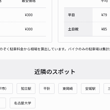
格
最安価格
平均
豊田
¥
300
平日
¥
79
¥
300
土日祝
¥
85
¥6
貸出
をのぞく駐車料金から相場を算出しています。バイクのみの駐車場は集計
長さ
対応
近隣のスポット
戸市）
知立駅
平針
東岡崎
安城駅
神明
）
名古屋大学