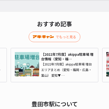
¥8
貸出
おすすめ記事
長さ
でもっと見る
対応
【2022年7月度】akippa駐車場 増
台情報（愛知・福…
ア
【2022年7月度】akippa駐車場 増台
【豊
ー
エリアまとめ（愛知・福岡・広島・
駐
富山） 愛知▼ …
¥3
豊田市駅について
貸出