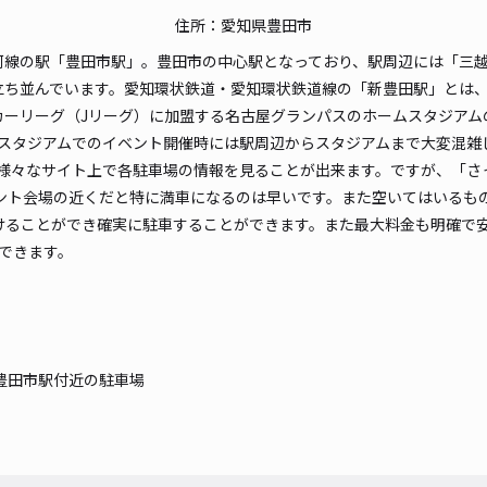
長さ
住所：愛知県豊田市
線の駅「豊田市駅」。豊田市の中心駅となっており、駅周辺には「三越豊田
対応
立ち並んでいます。愛知環状鉄道・愛知環状鉄道線の「新豊田駅」とは、
カーリーグ（Jリーグ）に加盟する名古屋グランパスのホームスタジアム
、スタジアムでのイベント開催時には駅周辺からスタジアムまで大変混雑
様々なサイト上で各駐車場の情報を見ることが出来ます。ですが、「さ
ント会場の近くだと特に満車になるのは早いです。また空いてはいるも
Jaz
避けることができ確実に駐車することができます。また最大料金も明確
できます。
¥3
貸出
豊田市駅付近の駐車場
長さ
対応