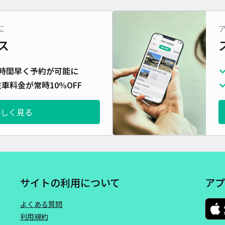
に
神田
ス
時間早く予約が可能に
¥5
車料金が常時10%OFF
当日
詳しく見る
貸出
長さ
対応
サイトの利用について
アプ
よくある質問
利用規約
久保