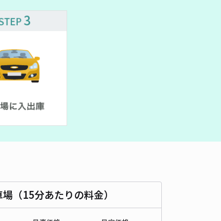
車種
オートバイ
軽自動車
コンパクトカー
中型車
ワンボックス
大型車・SUV
詳細へ
町3丁目37-2駐車場
豊田市駅まで徒歩 7分
5
/ 4件
00〜
/ 日
¥50〜 / 15分
貸し可
時間
10:00 〜23:59
タイプ
平置き
再入庫
可
500cm 以下
車幅
190cm 以下
高さ
250cm 以下
車種
オートバイ
軽自動車
コンパクトカー
中型車
ワンボックス
大型車・SUV
車場（15分あたりの料金）
詳細へ