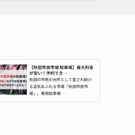
00〜
/ 日
時間
24時間営業
タイプ
平置き
再入庫
不可
430cm 以下
車幅
170cm 以下
高さ
制限なし
車種
オートバイ
軽自動車
コンパクトカー
中型車
ワンボックス
大型車・SUV
詳細へ
【秋田市民市場 駐車場】最大料金
が安い！予約でき…
秋田の市民の台所として愛され続け
田スタジアムまで徒歩15分】防犯カメラ付きで安心！昭和町3丁目
る活気あふれる市場「秋田市民市
車場
場」。専用駐車場…
豊田市駅まで徒歩 8分
5
/ 4件
,300〜
/ 日
時間
08:00 〜23:59
タイプ
平置き
再入庫
可