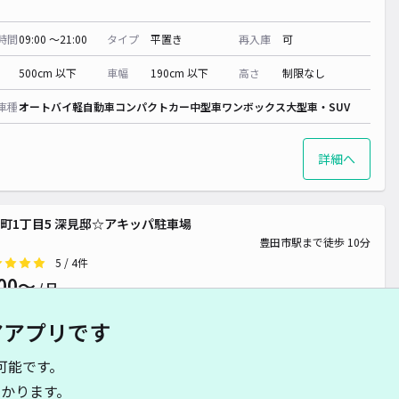
00~
00~
0~
600~
¥ 500~
¥ 600~
時間
09:00 〜21:00
タイプ
平置き
再入庫
可
000~
¥ 600~
500cm 以下
車幅
190cm 以下
高さ
制限なし
~
~
000~
車種
オートバイ
軽自動車
コンパクトカー
中型車
ワンボックス
大型車・SUV
詳細へ
~
~
~
町1丁目5 深見邸☆アキッパ駐車場
~
豊田市駅まで徒歩 10分
5
/ 4件
00〜
/ 日
アアプリです
時間
24時間営業
タイプ
平置き
再入庫
可
可能です。
430cm 以下
車幅
210cm 以下
高さ
制限なし
かります。