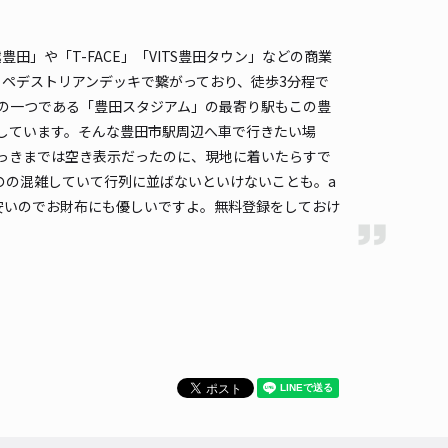
520cm 以下
車幅
270cm 以下
高さ
制限なし
」や「T-FACE」「VITS豊田タウン」などの商業
車種
オートバイ
軽自動車
コンパクトカー
中型車
ワンボックス
大型車・SUV
ペデストリアンデッキで繋がっており、徒歩3分程で
の一つである「豊田スタジアム」の最寄り駅もこの豊
詳細へ
しています。そんな豊田市駅周辺へ車で行きたい場
っきまでは空き表示だったのに、現地に着いたらすで
のの混雑していて行列に並ばないといけないことも。a
z Bar 10/12☆akippa駐車場
で安いのでお財布にも優しいですよ。無料登録をしておけ
豊田市駅まで徒歩 11分
5
/ 6件
00〜
/ 日
時間
24時間営業
タイプ
平置き
再入庫
可
500cm 以下
車幅
250cm 以下
高さ
制限なし
車種
オートバイ
軽自動車
コンパクトカー
中型車
ワンボックス
大型車・SUV