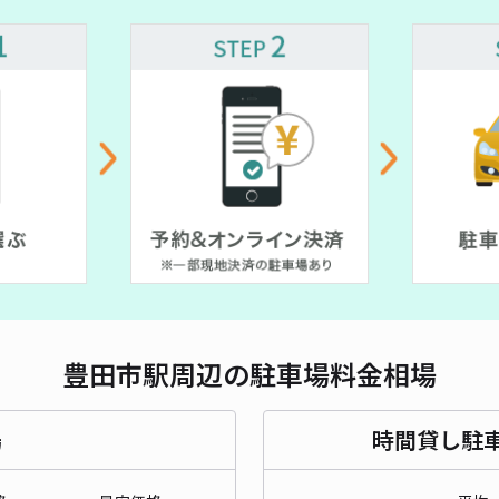
¥ 800~
対応
¥ 500~
¥ 300~
¥ 300~
¥ 300~
¥ 300~
¥ 300~
¥ 300~
0~
若宮
¥5
時間
貸出
豊田市駅周辺の駐車場料金相場
長さ
対応
場
時間貸し駐