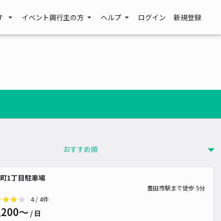
す
イベント興行主の方
ヘルプ
ログイン
新規登録
 800~
 2,000~
¥ 2,000~
¥ 300~
町1丁目駐車場
¥ 880~
¥ 2,530~
豊田市駅まで徒歩 5分
000~
¥ 600~
4
/ 4件
,200〜
/ 日
 2,000~
¥ 600~
¥ 2,000~