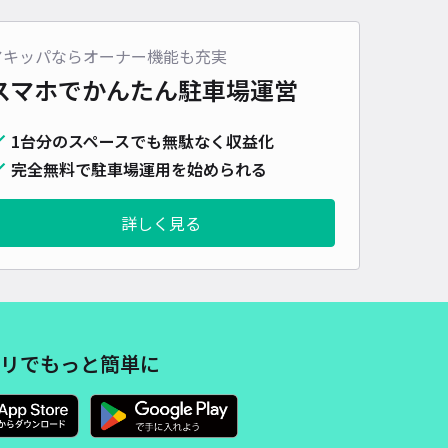
詳細へ
アキッパならオーナー機能も充実
町2丁目2奥村邸☆akippa駐車場
スマホでかんたん
駐車場運営
豊田市駅まで徒歩 14分
5
/ 7件
1台分のスペースでも無駄なく収益化
00〜
/ 日
完全無料で駐車場運用を始められる
予約不可
詳しく見る
時間
24時間営業
タイプ
平置き
再入庫
可
480cm 以下
車幅
250cm 以下
高さ
制限なし
車種
オートバイ
軽自動車
コンパクトカー
中型車
ワンボックス
大型車・SUV
リでもっと簡単に
詳細へ
町2丁目4松下邸☆akippa駐車場