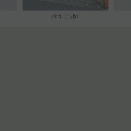
1
枚目 （
全
2
枚
）