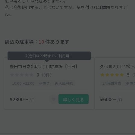
駐車場としては問題ありません。
私は今後使用することはないですが、気を付ければ問題ありませ
ん。
周辺の駐車場：
10
件あります
試合日は22時までご利用可！
豊田市日之出町2丁目駐車場【平日】
久保町2丁目4松下邸
0
（0件）
5
（
10:00〜22:00
平置き
再入庫可能
24時間営業
平置
¥2800〜
¥600〜
詳しく見る
/日
/日