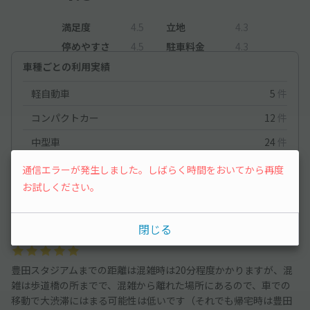
満足度
4.5
立地
4.3
停めやすさ
4.5
駐車料金
4.3
車種ごとの利用実績
軽自動車
5
件
コンパクトカー
12
件
中型車
24
件
ワンボックス
20
件
通信エラーが発生しました。しばらく時間をおいてから再度
お試しください。
大型車・SUV
68
件
閉じる
大型車・SUV
2025/5/24
豊田スタジアムまでの距離は混雑時は20分程度かかりますが、混
雑は歩道橋の所までで、混雑から離れた場所にあるので、車での
移動で大渋滞にはまる可能性は低いです（それでも帰宅時は豊田