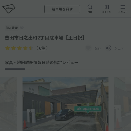
駐車場を貸す
検索
ログイン
メニュー
個人管理
豊田市日之出町2丁目駐車場【土日祝】
（
6件
）
保存
シェア
写真・地図
詳細情報
日時の指定
レビュー