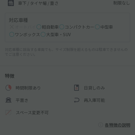
制限なし
車下 / タイヤ幅 / 重さ
対応車種
オートバイ
軽自動車
コンパクトカー
中型車
ワンボックス
大型車・SUV
対応車種に該当する車両でも、サイズ制限を超えるものは駐車できませんの
でご注意ください。
特徴
時間制限あり
日貸しのみ
平置き
再入庫可能
スペース変更不可
各特徴の説明