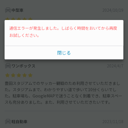
中型車
2024/10/19
とても綺麗なご自宅の駐車場でした。
通信エラーが発生しました。しばらく時間をおいてから再度
akippaの看板で案内してくれており、わかりやすかったです。
お試しください。
豊スタもすぐに見えてワクワクする距離だったので、また次も空
いていたら利用したいです。ありがとうございました！
閉じる
ワンボックス
2024/4/7
豊田スタジアムでのサッカー観戦のため利用させていただきまし
た。スタジアムまで、わかりやすい道で歩いて10分くらいでし
た。駐車場も、GoogleMAPで迷うことなく到着でき、駐車スペー
スも充分ありました。また、利用させていただきたいです。
軽自動車
2023/11/18