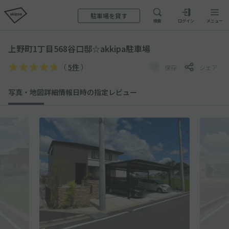
駐車場を貸す
検索
ログイン
メニュー
上野町1丁目568谷口邸☆akkipa駐車場
（
5件
）
保存
シェア
写真・地図
詳細情報
日時の指定
レビュー