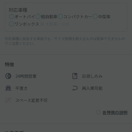
対応車種
オートバイ
軽自動車
コンパクトカー
中型車
ワンボックス
大型車・SUV
対応車種に該当する車両でも、サイズ制限を超えるものは駐車できませんの
でご注意ください。
特徴
24時間営業
日貸しのみ
平置き
再入庫可能
スペース変更不可
各特徴の説明