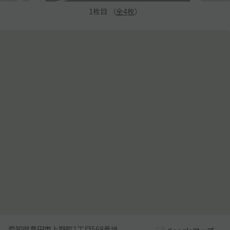
1
枚目 （
全
4
枚
）
愛知県豊田市上野町1丁目568番地