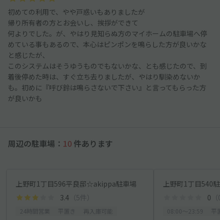
初めての利用で、やや戸惑いもありましたが
帰り所有者の方とお会いし、挨拶ができて
何よりでした。が、やはり見知らぬ方のマイホームの駐車場へ停
めている事もあるので、本心はピンポンを鳴らした方が良いかな
と感じたが、
このシステムはそうゆうものでもないかな、とも感じたので、到
着後停めた時は、すぐ立ち去りましたが、やはり馴染めないか
も。初めに『呼び鈴は鳴らさないで下さい』と言ってもらった方
が良いかも
周辺の駐車場：
10
件あります
上野町1丁目596平良邸☆akippa駐車場
上野町1丁目540
3.4
（5件）
0
（
24時間営業
平置き
再入庫可能
08:00〜23:59
平