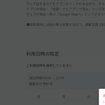
下に下記文言のナビアプリのリンクがあるので、そち
アプリの場合：「地図・ナビアプリで見る」という文
ウェブの場合：赤い「Google Mapへ」というボタ
●駐車場内には他の車も駐車するので、掲載写真で駐
利用日時の指定
ご利用日時を選択してください
貸出時間 00:00 〜 23:59
複数日の予約 可
日
月
火