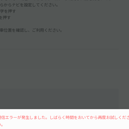
らからナビを設定してください。
字を押す
ンを押す
車位置を確認し、ご利用ください。
通信エラーが発生しました。しばらく時間をおいてから再度お試しくだ
水
木
金
土
い。