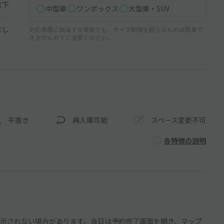
以下
中型車
ワンボックス
大型車・SUV
なし
対応車種に該当する車両でも、サイズ制限を超えるものは駐車で
きませんのでご注意ください。
平置き
再入庫可能
スペース変更不可
各特徴の説明
示されない場合があります。当日は予約完了画面を開き、マップ