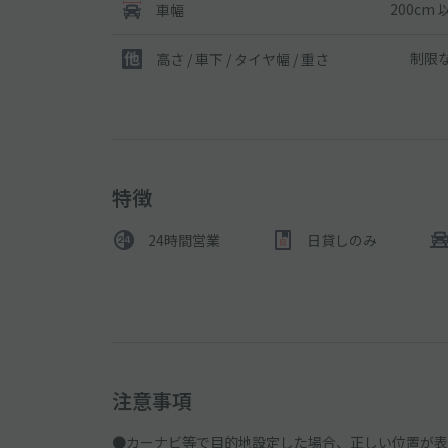
200cm 
車幅
制限
高さ / 車下 / タイヤ幅 /
重さ
特徴
24時間営業
日貸しのみ
注意事項
●カーナビ等で目的地設定した場合、正しい位置が表