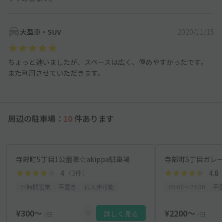
大型車・SUV
2020/11/15
ちょっと迷いましたが、スペースは広く、停めやすかったです。
また利用させていただきます。
周辺の駐車場：
10
件あります
寺部町5丁目1公園隣☆akippa駐車場
寺部町5丁目ガレ
4
（3件）
4.8
24時間営業
平置き
再入庫可能
09:00〜23:00
平
¥300〜
¥2200〜
詳しく見る
/日
/日