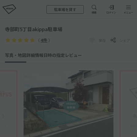
駐車場を貸す
検索
ログイン
メニュー
寺部町5丁目akippa駐車場
（
4件
）
保存
シェア
写真・地図
詳細情報
日時の指定
レビュー