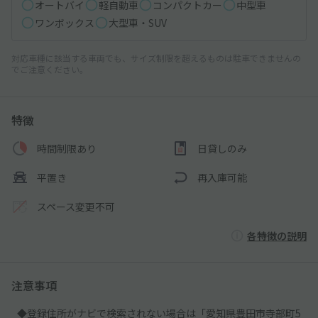
オートバイ
軽自動車
コンパクトカー
中型車
ワンボックス
大型車・SUV
対応車種に該当する車両でも、サイズ制限を超えるものは駐車できませんの
でご注意ください。
特徴
時間制限あり
日貸しのみ
平置き
再入庫可能
スペース変更不可
各特徴の説明
注意事項
◆登録住所がナビで検索されない場合は「愛知県豊田市寺部町5