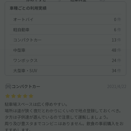
車種ごとの利用実績
オートバイ
0
件
軽自動車
6
件
コンパクトカー
13
件
中型車
48
件
ワンボックス
24
件
大型車・SUV
34
件
コンパクトカー
2021/4/22
駐車場スペースは広く停めやすい。
場所は道が狭く夜だとわかりにくいので地点登録しておくべき。
夕方は子供達が遊んでいるので注意して運転しましょう。
周り及び豊スタまでコンビニはありません。飲食の事前購入をお
すすめします。