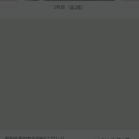
1
枚目 （
全
2
枚
）
愛知県豊田市寺部町5丁目1-21