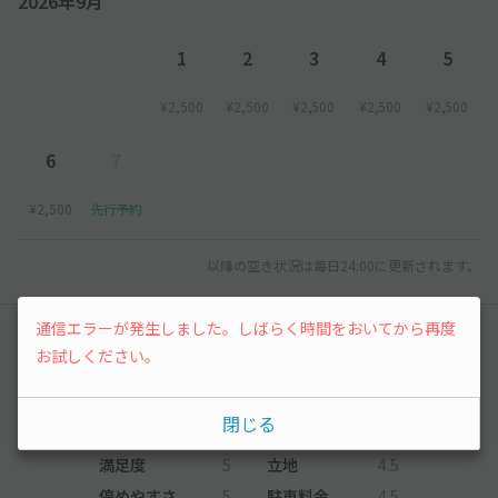
2026年9月
1
2
3
4
5
¥2,500
¥2,500
¥2,500
¥2,500
¥2,500
6
7
¥2,500
先行予約
以降の空き状況は毎日24:00に更新されます。
通信エラーが発生しました。しばらく時間をおいてから再度
レビュー
お試しください。
5
（4件）
閉じる
満足度
5
立地
4.5
停めやすさ
5
駐車料金
4.5