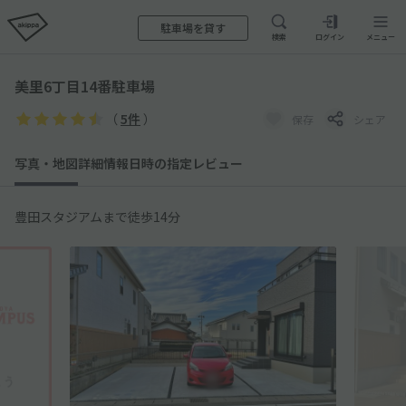
駐車場を貸す
検索
ログイン
メニュー
美里6丁目14番駐車場
（
5件
）
保存
シェア
写真・地図
詳細情報
日時の指定
レビュー
豊田スタジアムまで徒歩14分