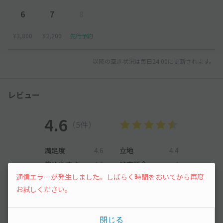
6
7
8
¥3,800
¥2,200
先行予約
以降の空き状況は毎日24:00に更新されます。
レビュー
4.6
（5件）
満足度
4.6
立地
4.4
停めやすさ
4.6
駐車料金
4
通信エラーが発生しました。しばらく時間をおいてから再度
車種ごとの利用実績
お試しください。
軽自動車
8
件
コンパクトカー
16
件
閉じる