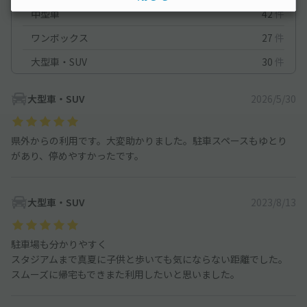
中型車
42
件
ワンボックス
27
件
大型車・SUV
30
件
大型車・SUV
2026/5/30
県外からの利用です。大変助かりました。駐車スペースもゆとり
があり、停めやすかったです。
大型車・SUV
2023/8/13
駐車場も分かりやすく
スタジアムまで真夏に子供と歩いても気にならない距離でした。
スムーズに帰宅もできまた利用したいと思いました。