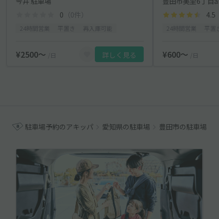
今井 駐車場
豊田市美里6丁目ak
0
（0件）
4.5
24時間営業
平置き
再入庫可能
24時間営業
平置
¥2500〜
¥600〜
詳しく見る
/日
/日
駐車場予約のアキッパ
愛知県の駐車場
豊田市の駐車場