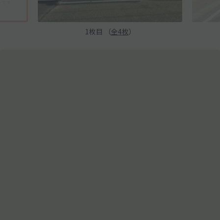
1
枚目 （
全
4
枚
）