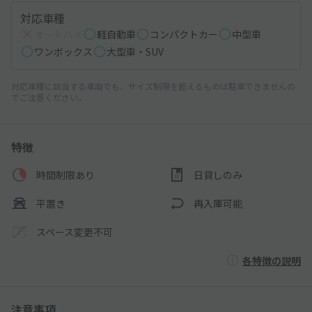
対応車種
オートバイ
軽自動車
コンパクトカー
中型車
ワンボックス
大型車・SUV
対応車種に該当する車両でも、サイズ制限を超えるものは駐車できませんの
でご注意ください。
特徴
時間制限あり
日貸しのみ
平置き
再入庫可能
スペース変更不可
各特徴の説明
注意事項