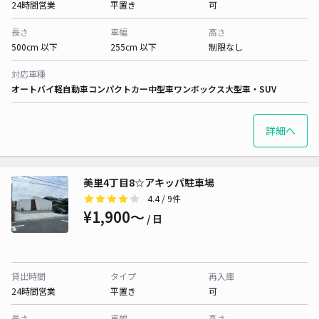
24時間営業
平置き
可
長さ
車幅
高さ
500cm 以下
255cm 以下
制限なし
対応車種
オートバイ
軽自動車
コンパクトカー
中型車
ワンボックス
大型車・SUV
詳細へ
美里4丁目8☆アキッパ駐車場
4.4
/ 9件
¥1,900〜
/ 日
貸出時間
タイプ
再入庫
24時間営業
平置き
可
長さ
車幅
高さ