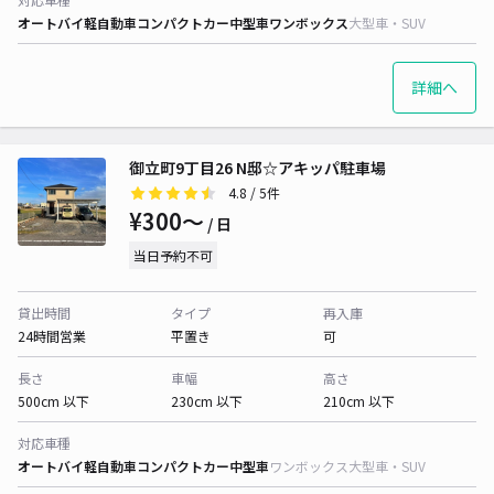
オートバイ
軽自動車
コンパクトカー
中型車
ワンボックス
大型車・SUV
詳細へ
御立町9丁目26 N邸☆アキッパ駐車場
4.8
/ 5件
¥300〜
/ 日
当日予約不可
貸出時間
タイプ
再入庫
24時間営業
平置き
可
長さ
車幅
高さ
500cm 以下
230cm 以下
210cm 以下
対応車種
オートバイ
軽自動車
コンパクトカー
中型車
ワンボックス
大型車・SUV