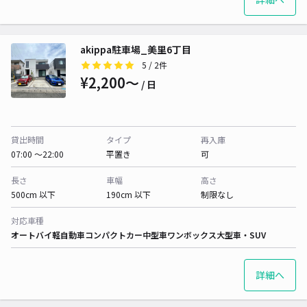
akippa駐車場_美里6丁目
5
/ 2件
¥2,200〜
/ 日
貸出時間
タイプ
再入庫
07:00 〜22:00
平置き
可
長さ
車幅
高さ
500cm 以下
190cm 以下
制限なし
対応車種
オートバイ
軽自動車
コンパクトカー
中型車
ワンボックス
大型車・SUV
詳細へ