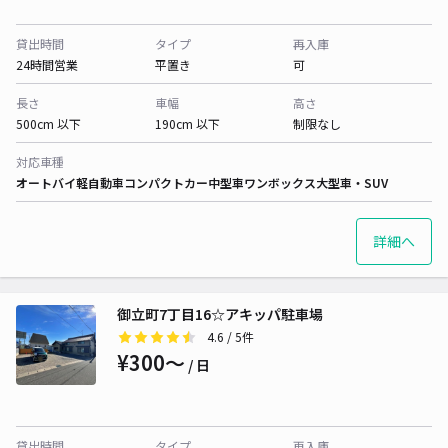
貸出時間
タイプ
再入庫
24時間営業
平置き
可
長さ
車幅
高さ
500cm 以下
190cm 以下
制限なし
対応車種
オートバイ
軽自動車
コンパクトカー
中型車
ワンボックス
大型車・SUV
詳細へ
御立町7丁目16☆アキッパ駐車場
4.6
/ 5件
¥300〜
/ 日
貸出時間
タイプ
再入庫