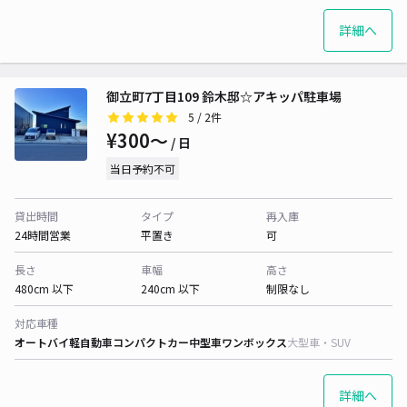
詳細へ
御立町7丁目109 鈴木邸☆アキッパ駐車場
5
/ 2件
¥300〜
/ 日
当日予約不可
貸出時間
タイプ
再入庫
24時間営業
平置き
可
長さ
車幅
高さ
480cm 以下
240cm 以下
制限なし
対応車種
オートバイ
軽自動車
コンパクトカー
中型車
ワンボックス
大型車・SUV
詳細へ