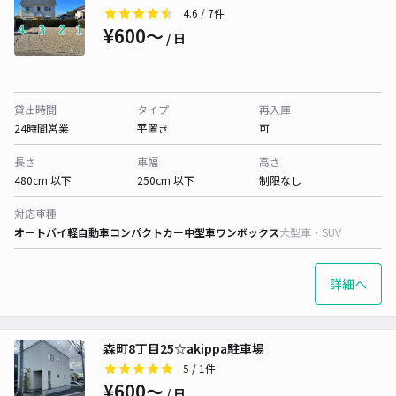
4.6
/ 7件
¥600〜
/ 日
貸出時間
タイプ
再入庫
24時間営業
平置き
可
長さ
車幅
高さ
480cm 以下
250cm 以下
制限なし
対応車種
オートバイ
軽自動車
コンパクトカー
中型車
ワンボックス
大型車・SUV
詳細へ
森町8丁目25☆akippa駐車場
5
/ 1件
¥600〜
/ 日