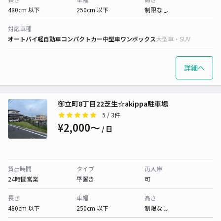
480cm 以下
250cm 以下
制限なし
対応車種
オートバイ
軽自動車
コンパクトカー
中型車
ワンボックス
大型車・SUV
詳細へ
御立町8丁目22芝生☆akippa駐車場
5
/ 3件
¥2,000〜
/ 日
貸出時間
タイプ
再入庫
24時間営業
平置き
可
長さ
車幅
高さ
480cm 以下
250cm 以下
制限なし