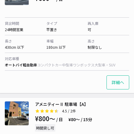
貸出時間
タイプ
再入庫
24時間営業
平置き
可
長さ
車幅
高さ
430cm 以下
180cm 以下
制限なし
対応車種
オートバイ
軽自動車
コンパクトカー
中型車
ワンボックス
大型車・SUV
詳細へ
アメニティーⅡ 駐車場【A】
4.5
/ 2件
¥800〜
/ 日
¥80〜 / 15分
時間貸し可