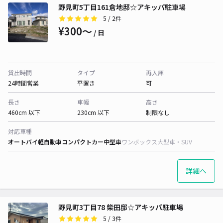
野見町5丁目161倉地邸☆アキッパ駐車場
5
/ 2件
¥300〜
/ 日
貸出時間
タイプ
再入庫
24時間営業
平置き
可
長さ
車幅
高さ
460cm 以下
230cm 以下
制限なし
対応車種
オートバイ
軽自動車
コンパクトカー
中型車
ワンボックス
大型車・SUV
詳細へ
野見町3丁目78 柴田邸☆アキッパ駐車場
5
/ 3件