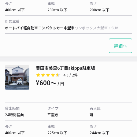
長さ
車幅
高さ
460cm 以下
230cm 以下
200cm 以下
対応車種
オートバイ
軽自動車
コンパクトカー
中型車
ワンボックス
大型車・SUV
詳細へ
豊田市美里6丁目akippa駐車場
4.5
/ 2件
¥600〜
/ 日
貸出時間
タイプ
再入庫
24時間営業
平置き
可
長さ
車幅
高さ
400cm 以下
225cm 以下
244cm 以下