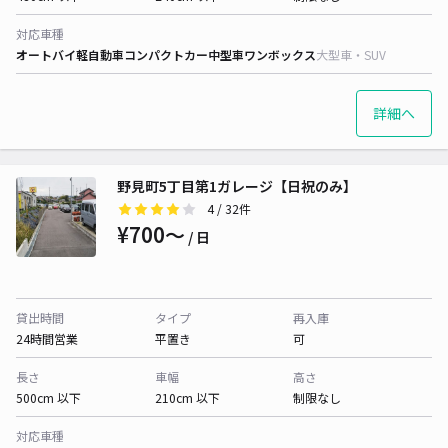
対応車種
オートバイ
軽自動車
コンパクトカー
中型車
ワンボックス
大型車・SUV
詳細へ
野見町5丁目第1ガレージ【日祝のみ】
4
/ 32件
¥700〜
/ 日
貸出時間
タイプ
再入庫
24時間営業
平置き
可
長さ
車幅
高さ
500cm 以下
210cm 以下
制限なし
対応車種