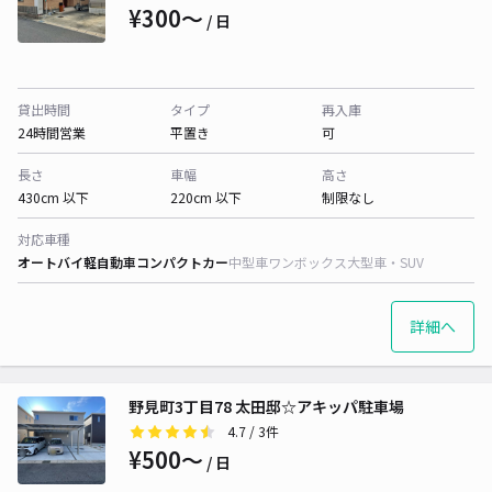
¥300〜
/ 日
貸出時間
タイプ
再入庫
24時間営業
平置き
可
長さ
車幅
高さ
430cm 以下
220cm 以下
制限なし
対応車種
オートバイ
軽自動車
コンパクトカー
中型車
ワンボックス
大型車・SUV
詳細へ
野見町3丁目78 太田邸☆アキッパ駐車場
4.7
/ 3件
¥500〜
/ 日