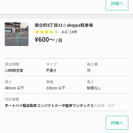
詳細へ
御立町8丁目31☆akippa駐車場
4.4
/ 16件
¥600〜
/ 日
貸出時間
タイプ
再入庫
24時間営業
平置き
可
長さ
車幅
高さ
480cm 以下
230cm 以下
制限なし
対応車種
オートバイ
軽自動車
コンパクトカー
中型車
ワンボックス
大型車・SUV
詳細へ