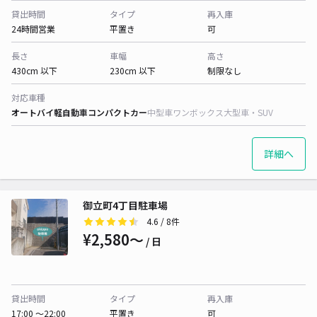
貸出時間
タイプ
再入庫
24時間営業
平置き
可
長さ
車幅
高さ
430cm 以下
230cm 以下
制限なし
対応車種
オートバイ
軽自動車
コンパクトカー
中型車
ワンボックス
大型車・SUV
詳細へ
御立町4丁目駐車場
4.6
/ 8件
¥2,580〜
/ 日
貸出時間
タイプ
再入庫
17:00 〜22:00
平置き
可