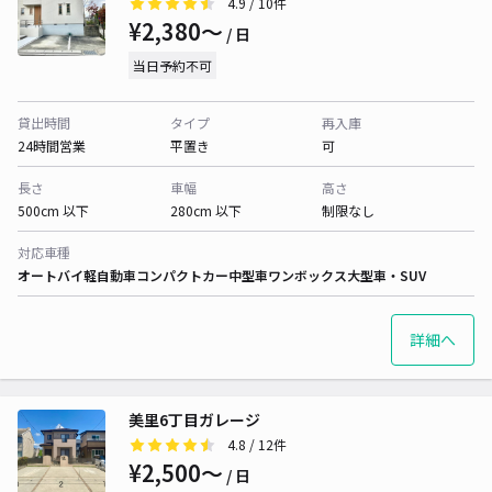
4.9
/ 10件
¥2,380〜
/ 日
当日予約不可
貸出時間
タイプ
再入庫
24時間営業
平置き
可
長さ
車幅
高さ
500cm 以下
280cm 以下
制限なし
対応車種
オートバイ
軽自動車
コンパクトカー
中型車
ワンボックス
大型車・SUV
詳細へ
美里6丁目ガレージ
4.8
/ 12件
¥2,500〜
/ 日