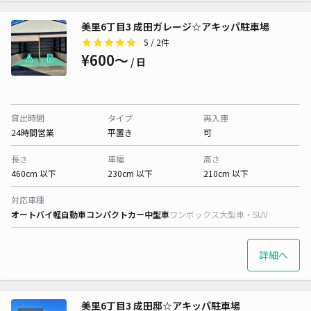
美里6丁目3 成田ガレージ☆アキッパ駐車場
5
/ 2件
¥600〜
/ 日
貸出時間
タイプ
再入庫
24時間営業
平置き
可
長さ
車幅
高さ
460cm 以下
230cm 以下
210cm 以下
対応車種
オートバイ
軽自動車
コンパクトカー
中型車
ワンボックス
大型車・SUV
詳細へ
美里6丁目3 成田邸☆アキッパ駐車場