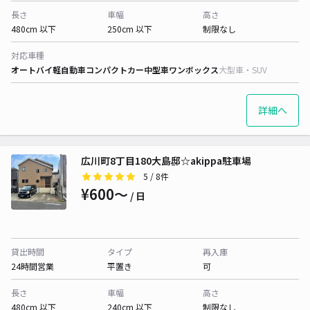
長さ
車幅
高さ
480cm 以下
250cm 以下
制限なし
対応車種
オートバイ
軽自動車
コンパクトカー
中型車
ワンボックス
大型車・SUV
詳細へ
広川町8丁目180大島邸☆akippa駐車場
5
/ 8件
¥600〜
/ 日
貸出時間
タイプ
再入庫
24時間営業
平置き
可
長さ
車幅
高さ
480cm 以下
240cm 以下
制限なし