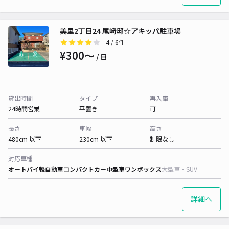
美里2丁目24 尾﨑邸☆アキッパ駐車場
4
/ 6件
¥300〜
/ 日
貸出時間
タイプ
再入庫
24時間営業
平置き
可
長さ
車幅
高さ
480cm 以下
230cm 以下
制限なし
対応車種
オートバイ
軽自動車
コンパクトカー
中型車
ワンボックス
大型車・SUV
詳細へ