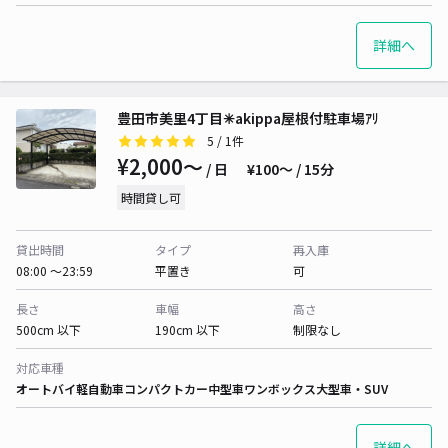
詳細へ
豊田市美里4丁目✳︎akippa屋根付駐車場ｱﾘ
5
/ 1件
¥2,000〜
/ 日
¥100〜 / 15分
時間貸し可
貸出時間
タイプ
再入庫
08:00 〜23:59
平置き
可
長さ
車幅
高さ
500cm 以下
190cm 以下
制限なし
対応車種
オートバイ
軽自動車
コンパクトカー
中型車
ワンボックス
大型車・SUV
詳細へ