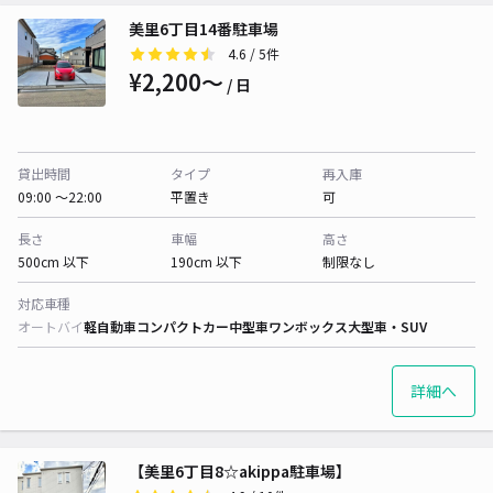
美里6丁目14番駐車場
4.6
/ 5件
¥2,200〜
/ 日
貸出時間
タイプ
再入庫
09:00 〜22:00
平置き
可
長さ
車幅
高さ
500cm 以下
190cm 以下
制限なし
対応車種
オートバイ
軽自動車
コンパクトカー
中型車
ワンボックス
大型車・SUV
詳細へ
【美里6丁目8☆akippa駐車場】