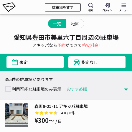
駐車場を貸す
検索
ログイン
メニュー
一覧
地図
愛知県豊田市美里六丁目周辺の駐車場
アキッパなら
予約
ができて
格安料金
!
未定
指定なし
355件の駐車場があります
利用可能な駐車場のみ表示
森町8-25-11 アキッパ駐車場
4.8
/ 6件
¥300〜
/ 日