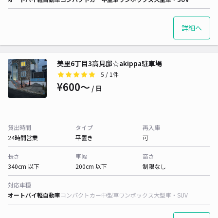
詳細へ
美里6丁目3高見邸☆akippa駐車場
5
/ 1件
¥600〜
/ 日
貸出時間
タイプ
再入庫
24時間営業
平置き
可
長さ
車幅
高さ
340cm 以下
200cm 以下
制限なし
対応車種
オートバイ
軽自動車
コンパクトカー
中型車
ワンボックス
大型車・SUV