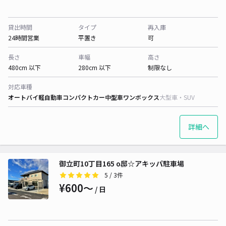
貸出時間
タイプ
再入庫
24時間営業
平置き
可
長さ
車幅
高さ
480cm 以下
280cm 以下
制限なし
対応車種
オートバイ
軽自動車
コンパクトカー
中型車
ワンボックス
大型車・SUV
詳細へ
御立町10丁目165 o邸☆アキッパ駐車場
5
/ 3件
¥600〜
/ 日