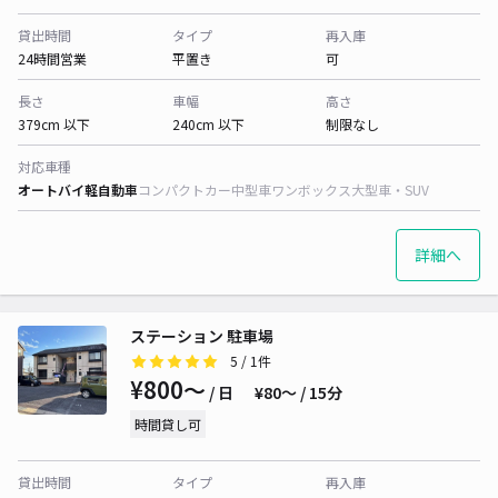
貸出時間
タイプ
再入庫
24時間営業
平置き
可
長さ
車幅
高さ
379cm 以下
240cm 以下
制限なし
対応車種
オートバイ
軽自動車
コンパクトカー
中型車
ワンボックス
大型車・SUV
詳細へ
ステーション 駐車場
5
/ 1件
¥800〜
/ 日
¥80〜 / 15分
時間貸し可
貸出時間
タイプ
再入庫