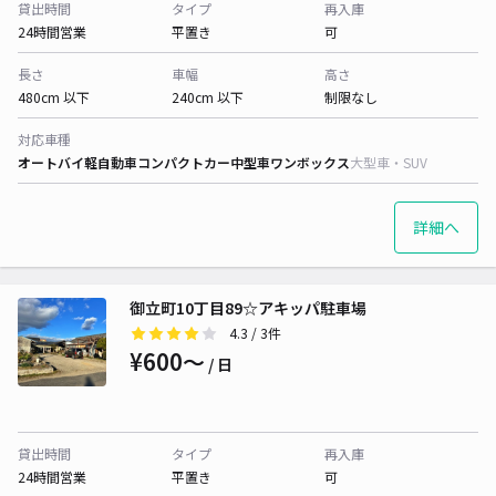
貸出時間
タイプ
再入庫
24時間営業
平置き
可
長さ
車幅
高さ
480cm 以下
240cm 以下
制限なし
対応車種
オートバイ
軽自動車
コンパクトカー
中型車
ワンボックス
大型車・SUV
詳細へ
御立町10丁目89☆アキッパ駐車場
4.3
/ 3件
¥600〜
/ 日
貸出時間
タイプ
再入庫
24時間営業
平置き
可