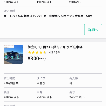
500cm 以下
190cm 以下
制限なし
対応車種
オートバイ
軽自動車
コンパクトカー
中型車
ワンボックス
大型車・SUV
詳細へ
御立町9丁目23 K邸☆アキッパ駐車場
4.5
/ 2件
¥300〜
/ 日
貸出時間
タイプ
再入庫
24時間営業
平置き
可
長さ
車幅
高さ
480cm 以下
250cm 以下
240cm 以下
対応車種