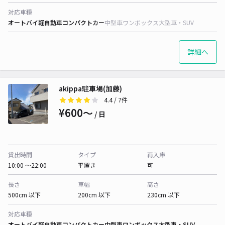
対応車種
オートバイ
軽自動車
コンパクトカー
中型車
ワンボックス
大型車・SUV
詳細へ
akippa駐車場(加藤)
4.4
/ 7件
¥600〜
/ 日
貸出時間
タイプ
再入庫
10:00 〜22:00
平置き
可
長さ
車幅
高さ
500cm 以下
200cm 以下
230cm 以下
対応車種
オートバイ
軽自動車
コンパクトカー
中型車
ワンボックス
大型車・SUV