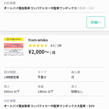
対応車種
オートバイ
軽自動車
コンパクトカー
中型車
ワンボックス
大型車・SUV
詳細へ
from emiko
4.5
/ 2件
¥2,000〜
/ 日
貸出時間
タイプ
再入庫
24時間営業
平置き
可
長さ
車幅
高さ
500cm 以下
240cm 以下
制限なし
対応車種
オートバイ
軽自動車
コンパクトカー
中型車
ワンボックス
大型車・SUV