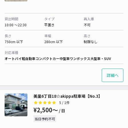
貸出時間
タイプ
再入庫
10:00 〜22:30
平置き
不可
長さ
車幅
高さ
750cm 以下
280cm 以下
制限なし
対応車種
オートバイ
軽自動車
コンパクトカー
中型車
ワンボックス
大型車・SUV
詳細へ
美里6丁目18☆akippa駐車場【No.3】
5
/ 1件
¥2,500〜
/ 日
当日予約不可