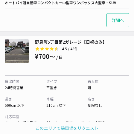
オートバイ
軽自動車
コンパクトカー
中型車
ワンボックス
大型車・SUV
詳細へ
野見町5丁目第2ガレージ【日祝のみ】
4.5
/ 43件
¥700〜
/ 日
貸出時間
タイプ
再入庫
24時間営業
平置き
可
長さ
車幅
高さ
500cm 以下
210cm 以下
制限なし
対応車種
オートバイ
軽自動車
コンパクトカー
中型車
ワンボックス
大型車・SUV
このエリアで駐車場をリクエスト