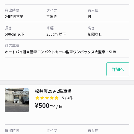
貸出時間
タイプ
再入庫
24時間営業
平置き
可
長さ
車幅
高さ
500cm 以下
200cm 以下
制限なし
対応車種
オートバイ
軽自動車
コンパクトカー
中型車
ワンボックス
大型車・SUV
詳細へ
松井町299-2駐車場
5
/ 4件
¥500〜
/ 日
貸出時間
タイプ
再入庫