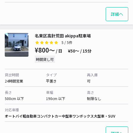
詳細へ
名東区高針荒田 akippa駐車場
5
/ 5件
¥800〜
/ 日
¥50〜 / 15分
時間貸し可
貸出時間
タイプ
再入庫
24時間営業
平置き
可
長さ
車幅
高さ
500cm 以下
190cm 以下
制限なし
対応車種
オートバイ
軽自動車
コンパクトカー
中型車
ワンボックス
大型車・SUV