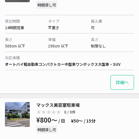
時間貸し可
貸出時間
タイプ
再入庫
24時間営業
平置き
可
長さ
車幅
高さ
500cm 以下
190cm 以下
制限なし
対応車種
オートバイ
軽自動車
コンパクトカー
中型車
ワンボックス
大型車・SUV
詳細へ
マックス美容室駐車場
0
/ 0件
¥800〜
/ 日
¥50〜 / 15分
時間貸し可