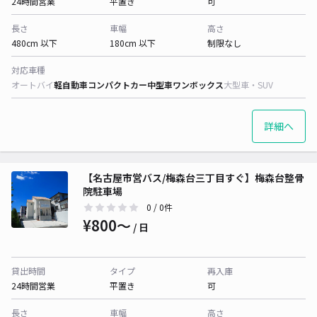
24時間営業
平置き
可
長さ
車幅
高さ
480cm 以下
180cm 以下
制限なし
対応車種
オートバイ
軽自動車
コンパクトカー
中型車
ワンボックス
大型車・SUV
詳細へ
【名古屋市営バス/梅森台三丁目すぐ】梅森台整骨
院駐車場
0
/ 0件
¥800〜
/ 日
貸出時間
タイプ
再入庫
24時間営業
平置き
可
長さ
車幅
高さ