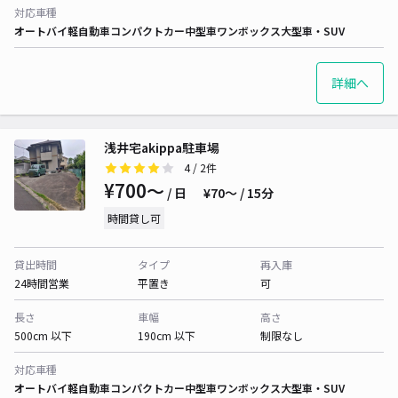
対応車種
オートバイ
軽自動車
コンパクトカー
中型車
ワンボックス
大型車・SUV
詳細へ
浅井宅akippa駐車場
4
/ 2件
¥700〜
/ 日
¥70〜 / 15分
時間貸し可
貸出時間
タイプ
再入庫
24時間営業
平置き
可
長さ
車幅
高さ
500cm 以下
190cm 以下
制限なし
対応車種
オートバイ
軽自動車
コンパクトカー
中型車
ワンボックス
大型車・SUV