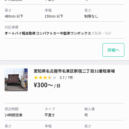
長さ
車幅
高さ
480cm 以下
190cm 以下
制限なし
対応車種
オートバイ
軽自動車
コンパクトカー
中型車
ワンボックス
大型車・SUV
詳細へ
愛知県名古屋市名東区新宿二丁目32番駐車場
3.7
/ 7件
¥300〜
/ 日
貸出時間
タイプ
再入庫
24時間営業
平置き
可
長さ
車幅
高さ