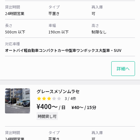
貸出時間
タイプ
再入庫
24時間営業
平置き
可
長さ
車幅
高さ
500cm 以下
190cm 以下
制限なし
対応車種
オートバイ
軽自動車
コンパクトカー
中型車
ワンボックス
大型車・SUV
詳細へ
グレースメゾンムラセ
3
/ 4件
¥400〜
/ 日
¥40〜 / 15分
時間貸し可
貸出時間
タイプ
再入庫
24時間営業
平置き
可