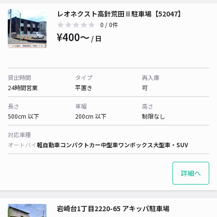
レオネクスト高針荒田Ⅱ駐車場【52047】
0
/ 0件
¥400〜
/ 日
貸出時間
タイプ
再入庫
24時間営業
平置き
可
長さ
車幅
高さ
500cm 以下
200cm 以下
制限なし
対応車種
オートバイ
軽自動車
コンパクトカー
中型車
ワンボックス
大型車・SUV
詳細へ
岩崎台1丁目2220-65 アキッパ駐車場