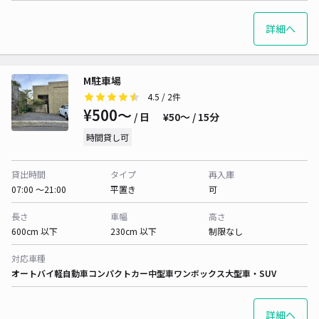
詳細へ
M駐車場
4.5
/ 2件
¥500〜
/ 日
¥50〜 / 15分
時間貸し可
貸出時間
タイプ
再入庫
07:00 〜21:00
平置き
可
長さ
車幅
高さ
600cm 以下
230cm 以下
制限なし
対応車種
オートバイ
軽自動車
コンパクトカー
中型車
ワンボックス
大型車・SUV
詳細へ