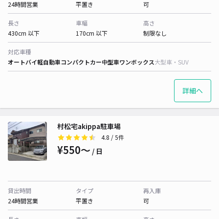
24時間営業
平置き
可
長さ
車幅
高さ
430cm 以下
170cm 以下
制限なし
対応車種
オートバイ
軽自動車
コンパクトカー
中型車
ワンボックス
大型車・SUV
詳細へ
村松宅akippa駐車場
4.8
/ 5件
¥550〜
/ 日
貸出時間
タイプ
再入庫
24時間営業
平置き
可