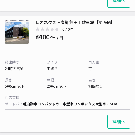
詳細へ
レオネクスト高針荒田Ⅰ駐車場【51946】
0
/ 0件
¥400〜
/ 日
貸出時間
タイプ
再入庫
24時間営業
平置き
可
長さ
車幅
高さ
500cm 以下
200cm 以下
制限なし
対応車種
オートバイ
軽自動車
コンパクトカー
中型車
ワンボックス
大型車・SUV
詳細へ