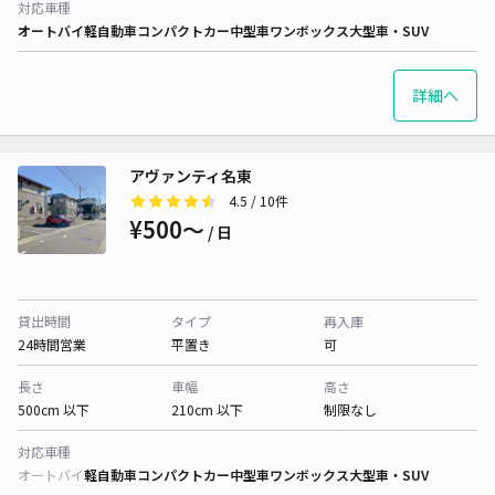
対応車種
オートバイ
軽自動車
コンパクトカー
中型車
ワンボックス
大型車・SUV
詳細へ
アヴァンティ名東
4.5
/ 10件
¥500〜
/ 日
貸出時間
タイプ
再入庫
24時間営業
平置き
可
長さ
車幅
高さ
500cm 以下
210cm 以下
制限なし
対応車種
オートバイ
軽自動車
コンパクトカー
中型車
ワンボックス
大型車・SUV