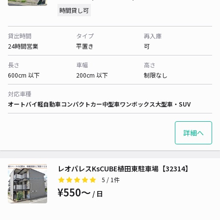
時間貸し可
貸出時間
タイプ
再入庫
24時間営業
平置き
可
長さ
車幅
高さ
600cm 以下
200cm 以下
制限なし
対応車種
オートバイ
軽自動車
コンパクトカー
中型車
ワンボックス
大型車・SUV
詳細へ
レオパレスKsCUBE植田東駐車場【32314】
5
/ 1件
¥550〜
/ 日