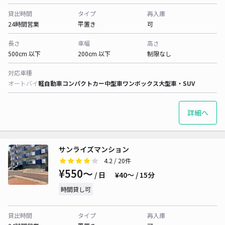
貸出時間
タイプ
再入庫
24時間営業
平置き
可
長さ
車幅
高さ
500cm 以下
200cm 以下
制限なし
対応車種
オートバイ
軽自動車
コンパクトカー
中型車
ワンボックス
大型車・SUV
詳細へ
サンライズマンション
4.2
/ 20件
¥550〜
/ 日
¥40〜 / 15分
時間貸し可
貸出時間
タイプ
再入庫