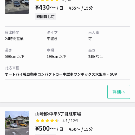
¥430〜
/ 日
¥55〜 / 15分
時間貸し可
貸出時間
タイプ
再入庫
24時間営業
平置き
可
長さ
車幅
高さ
500cm 以下
190cm 以下
制限なし
対応車種
オートバイ
軽自動車
コンパクトカー
中型車
ワンボックス
大型車・SUV
詳細へ
山崎邸:中平3丁目駐車場
4.9
/ 12件
¥500〜
/ 日
¥50〜 / 15分