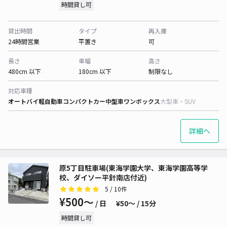
時間貸し可
貸出時間
タイプ
再入庫
24時間営業
平置き
可
長さ
車幅
高さ
480cm 以下
180cm 以下
制限なし
対応車種
オートバイ
軽自動車
コンパクトカー
中型車
ワンボックス
大型車・SUV
詳細へ
原5丁目駐車場(東海学園大学、東海学園高等学
校、ダイソー平針南店付近)
5
/ 10件
¥500〜
/ 日
¥50〜 / 15分
時間貸し可