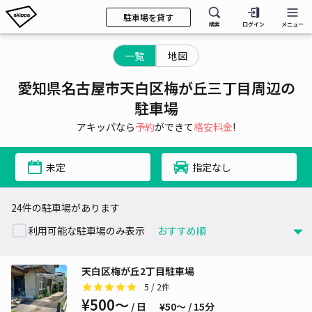
駐車場を貸す
検索
ログイン
メニュー
一覧
地図
愛知県名古屋市天白区梅が丘三丁目周辺の
駐車場
アキッパなら
予約
ができて
格安料金
!
未定
指定なし
24件の駐車場があります
利用可能な駐車場のみ表示
天白区梅が丘2丁目駐車場
5
/ 2件
¥500〜
/ 日
¥50〜 / 15分