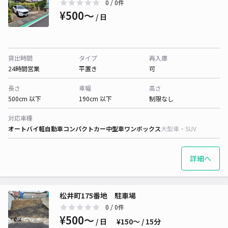
0
/ 0件
¥500〜
/ 日
貸出時間
タイプ
再入庫
24時間営業
平置き
可
長さ
車幅
高さ
500cm 以下
190cm 以下
制限なし
対応車種
オートバイ
軽自動車
コンパクトカー
中型車
ワンボックス
大型車・SUV
詳細へ
松井町175番地 駐車場
0
/ 0件
¥500〜
/ 日
¥150〜 / 15分