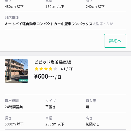
長さ
車幅
高さ
480cm 以下
180cm 以下
240cm 以下
対応車種
オートバイ
軽自動車
コンパクトカー
中型車
ワンボックス
大型車・SUV
詳細へ
ビビッド塩釜駐車場
4.1
/ 7件
¥600〜
/ 日
貸出時間
タイプ
再入庫
24時間営業
平置き
可
長さ
車幅
高さ
500cm 以下
250cm 以下
制限なし