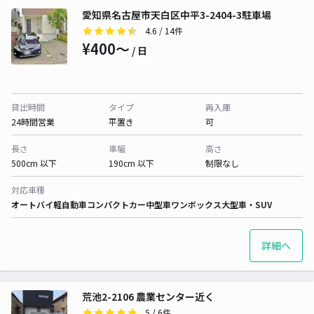
愛知県名古屋市天白区中平3-2404-3駐車場
4.6
/ 14件
¥400〜
/ 日
貸出時間
タイプ
再入庫
24時間営業
平置き
可
長さ
車幅
高さ
500cm 以下
190cm 以下
制限なし
対応車種
オートバイ
軽自動車
コンパクトカー
中型車
ワンボックス
大型車・SUV
詳細へ
荒池2-2106 農業センター近く
5
/ 6件