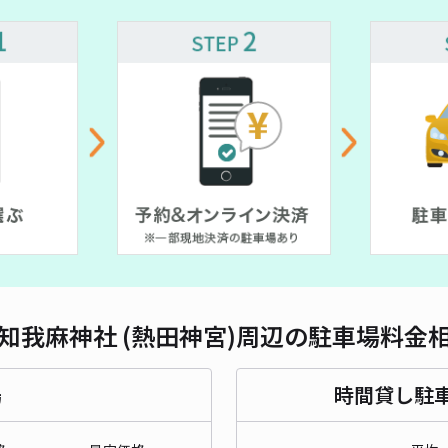
長さ
対応
熱田
¥3
貸出
知我麻神社 (熱田神宮)周辺の駐車場料金
長さ
場
時間貸し駐
対応