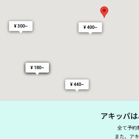
¥ 300~
¥ 400~
¥ 180~
¥ 380~
¥ 440~
アキッパは
¥ 400~
¥ 500~
全て予約
また、ア