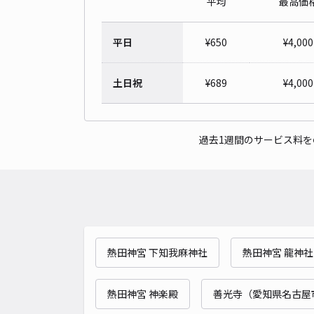
平均
最高価
平日
¥
650
¥
4,000
土日祝
¥
689
¥
4,000
過去1週間のサービス料
熱田神宮 下知我麻神社
熱田神宮 龍神社
熱田神宮 神楽殿
善光寺（愛知県名古屋