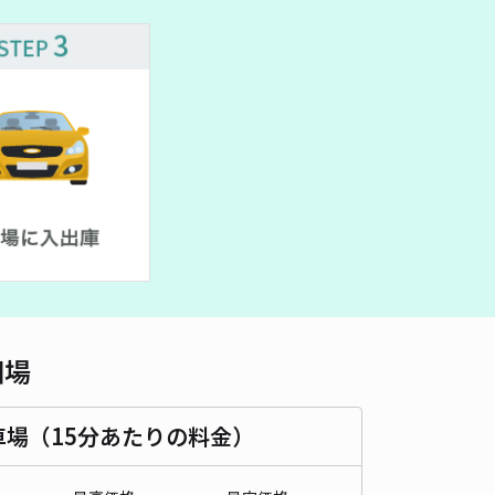
450cm 以下
車幅
250cm 以下
高さ
制限なし
車種
オートバイ
軽自動車
コンパクトカー
中型車
ワンボックス
大型車・SUV
詳細へ
高校前駐車場【2】
上知我麻神社 (熱田神宮)まで徒歩 19分
5
/ 1件
80〜
/ 日
時間
24時間営業
タイプ
平置き
再入庫
可
相場
400cm 以下
車幅
290cm 以下
高さ
240cm 以下
車場（15分あたりの料金）
車種
オートバイ
軽自動車
コンパクトカー
中型車
ワンボックス
大型車・SUV