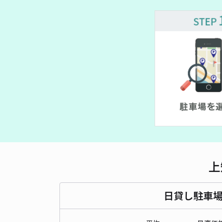
¥ 4,000~
上
日貸し駐車