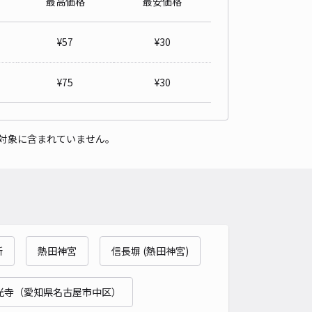
最高価格
最安価格
詳細へ
¥
57
¥
30
高校前駐車場【1】
上知我麻神社 (熱田神宮)まで徒歩 19分
¥
75
¥
30
5
/ 1件
30〜
/ 日
対象に含まれていません。
時間
24時間営業
タイプ
平置き
再入庫
可
460cm 以下
車幅
250cm 以下
高さ
240cm 以下
車種
オートバイ
軽自動車
コンパクトカー
中型車
ワンボックス
大型車・SUV
詳細へ
所
熱田神宮
信長塀 (熱田神宮)
光寺（愛知県名古屋市中区）
上知我麻神社 (熱田神宮)まで徒歩 16分