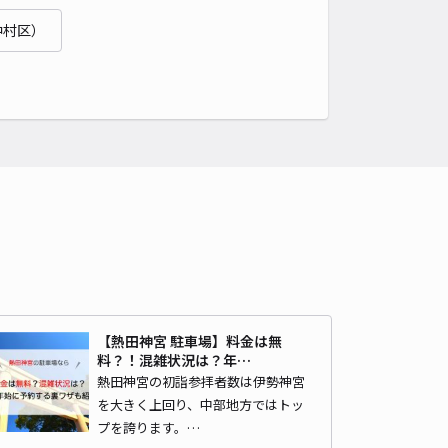
4.8
/ 13件
中村区）
40〜
/ 日
時間
24時間営業
タイプ
平置き
再入庫
可
480cm 以下
車幅
180cm 以下
高さ
制限なし
車種
オートバイ
軽自動車
コンパクトカー
中型車
ワンボックス
大型車・SUV
詳細へ
高校前駐車場【3】
上知我麻神社 (熱田神宮)まで徒歩 20分
【熱田神宮 駐車場】料金は無
5
/ 2件
料？！混雑状況は？年…
80〜
/ 日
熱田神宮の初詣参拝者数は伊勢神宮
を大きく上回り、中部地方ではトッ
プを誇ります。…
時間
24時間営業
タイプ
平置き
再入庫
可