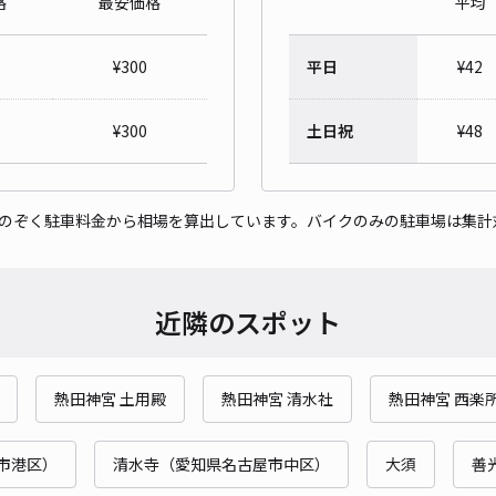
格
最安価格
平均
¥
300
平日
¥
42
熱田
¥
300
土日祝
¥
48
¥4
をのぞく駐車料金から相場を算出しています。バイクのみの駐車場は集計
貸出
長さ
近隣のスポット
対応
熱田神宮 土用殿
熱田神宮 清水社
熱田神宮 西楽
明治
市港区）
清水寺（愛知県名古屋市中区）
大須
善