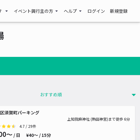
す
イベント興行主の方
ヘルプ
ログイン
新規登録
場
区須賀町パーキング
上知我麻神社 (熱田神宮)まで徒歩 6分
4.7
/ 29件
00〜
/ 日
¥40〜 / 15分