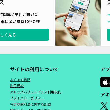
ス
時間早く予約が可能に
車料金が常時10%OFF
【軽
pp
詳しく見る
¥3
時間
サイトの利用について
アプ
貸出
長さ
よくある質問
利用規約
対応
アキッパバリュープラス利用規約
アキ
プライバシーポリシー
特定商取引法に関する記載