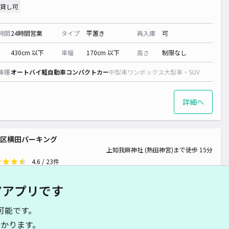
貸し可
時間
24時間営業
タイプ
平置き
再入庫
可
430cm 以下
車幅
170cm 以下
高さ
制限なし
車種
オートバイ
軽自動車
コンパクトカー
中型車
ワンボックス
大型車・SUV
詳細へ
 550~
区横田パーキング
上知我麻神社 (熱田神宮)まで徒歩 15分
4.6
/ 23件
00〜
/ 日
¥40〜 / 15分
アアプリです
貸し可
可能です。
時間
24時間営業
タイプ
平置き
再入庫
可
かります。