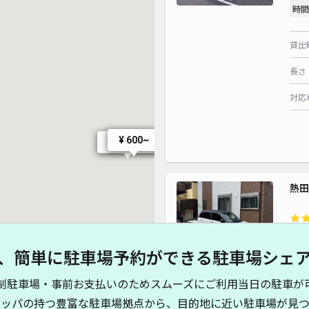
時間
貸出
長さ
対応
¥ 600~
¥ 1,300~
¥ 200~
¥
熱田
¥ 440~
¥4
¥ 440~
、簡単に駐車場予約ができる駐車場シェ
時間
¥ 400~
¥ 900~
¥ 400~
制駐車場・事前お支払いのためスムーズにご利用当日の駐車が
¥ 440~
貸出
キッパの持つ豊富な駐車場拠点から、目的地に近い駐車場が見つ