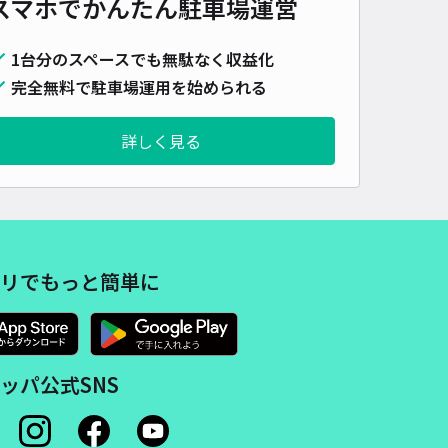
スマホでかんたん
駐車場運営
詳細へ
1台分のスペースでも無駄なく収益化
完全無料で駐車場運用を始められる
自動車専用：センチュリーホールまで徒歩3分】大宝2丁目2☆aki
a駐車場
詳しく見る
上知我麻神社 (熱田神宮)まで徒歩 25分
4.8
/ 10件
50〜
/ 日
¥50〜 / 15分
貸し可
リでもっと簡単に
時間
24時間営業
タイプ
平置き
再入庫
可
480cm 以下
車幅
180cm 以下
高さ
制限なし
車種
オートバイ
軽自動車
コンパクトカー
中型車
ワンボックス
大型車・SUV
ッパ公式SNS
詳細へ