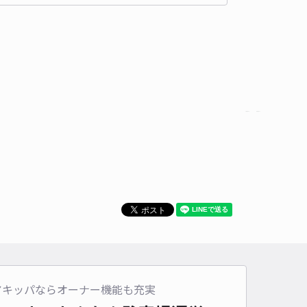
500cm 以下
車幅
240cm 以下
高さ
240cm 以下
車種
オートバイ
軽自動車
コンパクトカー
中型車
ワンボックス
大型車・SUV
詳細へ
2丁目31加藤邸☆akippa駐車場
上知我麻神社 (熱田神宮)まで徒歩 22分
4.6
/ 9件
00〜
/ 日
¥30〜 / 15分
貸し可
時間
24時間営業
タイプ
平置き
再入庫
可
480cm 以下
車幅
230cm 以下
高さ
制限なし
アキッパならオーナー機能も充実
車種
オートバイ
軽自動車
コンパクトカー
中型車
ワンボックス
大型車・SUV