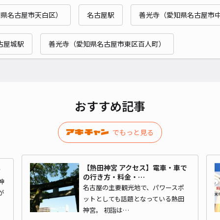
知県名古屋市天白区）
名古屋駅
善光寺（愛知県名古屋市
¥4
古屋城駅
善光寺（愛知県名古屋市東区百人町）
貸出
長さ
対応
おすすめ記事
でもっと見る
熱田
【熱田神宮 アクセス】電車・車で
ミ
の行き方・料金・…
神
¥4
名古屋の主要観光地で、パワースポ
が
ットとしても話題となっている熱田
神宮。 初詣は…
貸出