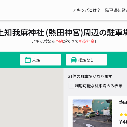
アキッパとは？
駐車場を貸
¥ 500~
上知我麻神社 (熱田神宮)周辺の駐車
アキッパなら
予約
ができて
格安料金
!
未定
指定なし
31件の駐車場があります
利用可能な駐車場のみ表示
熱田
¥4