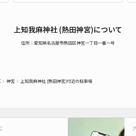
長さ
対応
上知我麻神社 (熱田神宮)について
住所：愛知県名古屋市熱田区神宮一丁目一番一号
一番
¥3
区
神宮
上知我麻神社 (熱田神宮)付近の駐車場
時間
貸出
長さ
に
対応