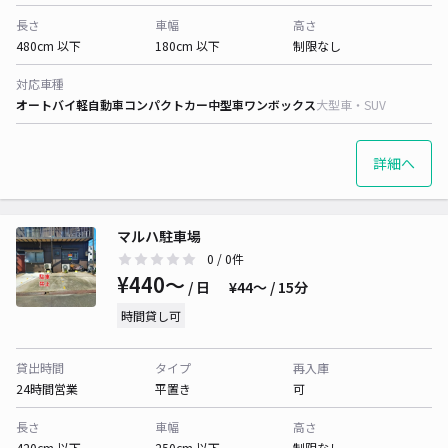
長さ
車幅
高さ
480cm 以下
180cm 以下
制限なし
対応車種
オートバイ
軽自動車
コンパクトカー
中型車
ワンボックス
大型車・SUV
詳細へ
マルハ駐車場
0
/ 0件
¥440〜
/ 日
¥44〜 / 15分
時間貸し可
貸出時間
タイプ
再入庫
24時間営業
平置き
可
長さ
車幅
高さ
420cm 以下
250cm 以下
制限なし