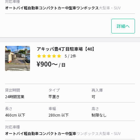
対応車種
オートバイ
軽自動車
コンパクトカー
中型車
ワンボックス
大型車・SUV
詳細へ
アキッパ豊4丁目駐車場【40】
5
/ 2件
¥900〜
/ 日
貸出時間
タイプ
再入庫
24時間営業
平置き
可
長さ
車幅
高さ
460cm 以下
280cm 以下
制限なし
対応車種
オートバイ
軽自動車
コンパクトカー
中型車
ワンボックス
大型車・SUV