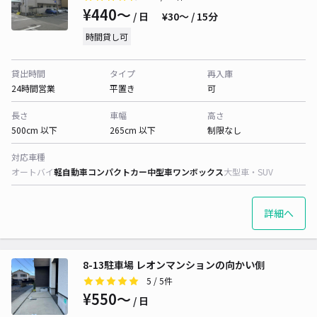
¥440〜
/ 日
¥30〜 / 15分
時間貸し可
貸出時間
タイプ
再入庫
24時間営業
平置き
可
長さ
車幅
高さ
500cm 以下
265cm 以下
制限なし
対応車種
オートバイ
軽自動車
コンパクトカー
中型車
ワンボックス
大型車・SUV
詳細へ
8-13駐車場 レオンマンションの向かい側
5
/ 5件
¥550〜
/ 日