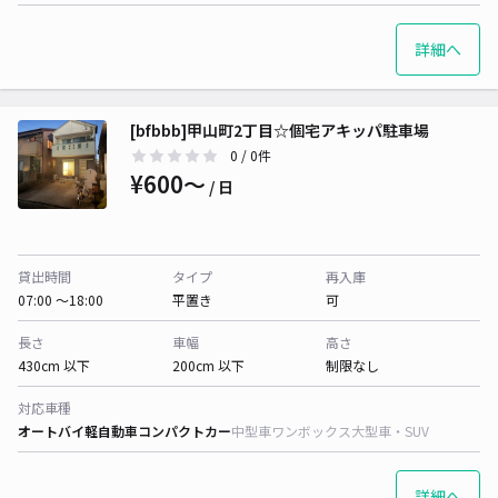
詳細へ
[bfbbb]甲山町2丁目☆個宅アキッパ駐車場
0
/ 0件
¥600〜
/ 日
貸出時間
タイプ
再入庫
07:00 〜18:00
平置き
可
長さ
車幅
高さ
430cm 以下
200cm 以下
制限なし
対応車種
オートバイ
軽自動車
コンパクトカー
中型車
ワンボックス
大型車・SUV
詳細へ