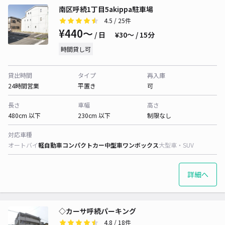
南区呼続1丁目5akippa駐車場
4.5
/ 25件
¥440〜
/ 日
¥30〜 / 15分
時間貸し可
貸出時間
タイプ
再入庫
24時間営業
平置き
可
長さ
車幅
高さ
480cm 以下
230cm 以下
制限なし
対応車種
オートバイ
軽自動車
コンパクトカー
中型車
ワンボックス
大型車・SUV
詳細へ
◇カーサ呼続パーキング
4.8
/ 18件