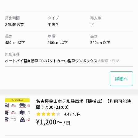
貸出時間
タイプ
再入庫
24時間営業
平置き
可
長さ
車幅
高さ
480cm 以下
180cm 以下
500cm 以下
対応車種
オートバイ
軽自動車
コンパクトカー
中型車
ワンボックス
大型車・SUV
詳細へ
名古屋金山ホテル駐車場【機械式】【利用可能時
間：7:00~21:00】
4.4
/ 40件
¥1,200〜
/ 日