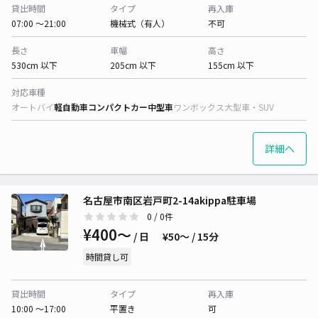
貸出時間
タイプ
再入庫
07:00 〜21:00
機械式（有人）
不可
長さ
車幅
高さ
530cm 以下
205cm 以下
155cm 以下
対応車種
オートバイ
軽自動車
コンパクトカー
中型車
ワンボックス
大型車・SUV
詳細へ
名古屋市南区岩戸町2-14akippa駐車場
0
/ 0件
¥400〜
/ 日
¥50〜 / 15分
時間貸し可
貸出時間
タイプ
再入庫
10:00 〜17:00
平置き
可