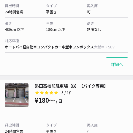
貸出時間
タイプ
再入庫
24時間営業
平置き
可
長さ
車幅
高さ
480cm 以下
180cm 以下
制限なし
対応車種
オートバイ
軽自動車
コンパクトカー
中型車
ワンボックス
大型車・SUV
詳細へ
熱田高校前駐車場【B】【バイク専用】
5
/ 1件
¥180〜
/ 日
貸出時間
タイプ
再入庫
24時間営業
平置き
可