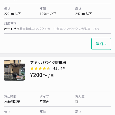
長さ
車幅
高さ
220cm 以下
120cm 以下
240cm 以下
対応車種
オートバイ
軽自動車
コンパクトカー
中型車
ワンボックス
大型車・SUV
詳細へ
アキッパバイク駐車場
4.8
/ 4件
¥200〜
/ 日
貸出時間
タイプ
再入庫
24時間営業
平置き
可
長さ
車幅
高さ