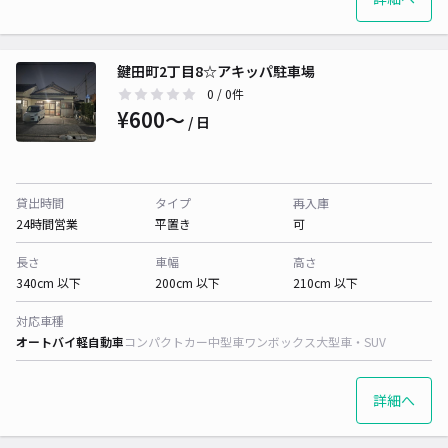
鍵田町2丁目8☆アキッパ駐車場
0
/ 0件
¥600〜
/ 日
貸出時間
タイプ
再入庫
24時間営業
平置き
可
長さ
車幅
高さ
340cm 以下
200cm 以下
210cm 以下
対応車種
オートバイ
軽自動車
コンパクトカー
中型車
ワンボックス
大型車・SUV
詳細へ