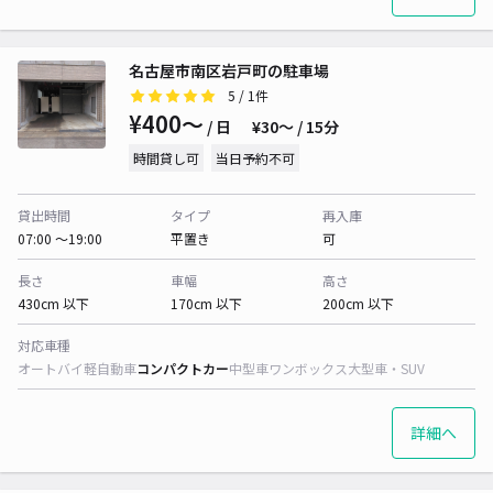
名古屋市南区岩戸町の駐車場
5
/ 1件
¥400〜
/ 日
¥30〜 / 15分
時間貸し可
当日予約不可
貸出時間
タイプ
再入庫
07:00 〜19:00
平置き
可
長さ
車幅
高さ
430cm 以下
170cm 以下
200cm 以下
対応車種
オートバイ
軽自動車
コンパクトカー
中型車
ワンボックス
大型車・SUV
詳細へ