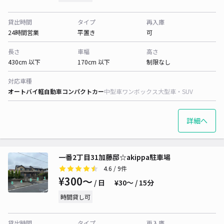
貸出時間
タイプ
再入庫
24時間営業
平置き
可
長さ
車幅
高さ
430cm 以下
170cm 以下
制限なし
対応車種
オートバイ
軽自動車
コンパクトカー
中型車
ワンボックス
大型車・SUV
詳細へ
一番2丁目31加藤邸☆akippa駐車場
4.6
/ 9件
¥300〜
/ 日
¥30〜 / 15分
時間貸し可
貸出時間
タイプ
再入庫