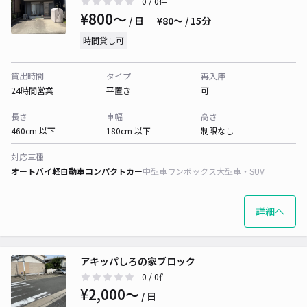
0
/ 0件
¥800〜
/ 日
¥80〜 / 15分
時間貸し可
貸出時間
タイプ
再入庫
24時間営業
平置き
可
長さ
車幅
高さ
460cm 以下
180cm 以下
制限なし
対応車種
オートバイ
軽自動車
コンパクトカー
中型車
ワンボックス
大型車・SUV
詳細へ
アキッパしろの家ブロック
0
/ 0件
¥2,000〜
/ 日