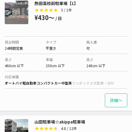
熱田高校前駐車場【1】
5
/ 1件
¥430〜
/ 日
貸出時間
タイプ
再入庫
24時間営業
平置き
可
長さ
車幅
高さ
460cm 以下
250cm 以下
240cm 以下
対応車種
オートバイ
軽自動車
コンパクトカー
中型車
ワンボックス
大型車・SUV
詳細へ
山田駐車場☆akippa駐車場
4.8
/ 12件