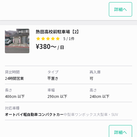
詳細へ
熱田高校前駐車場【2】
5
/ 1件
¥380〜
/ 日
貸出時間
タイプ
再入庫
24時間営業
平置き
可
長さ
車幅
高さ
400cm 以下
290cm 以下
240cm 以下
対応車種
オートバイ
軽自動車
コンパクトカー
中型車
ワンボックス
大型車・SUV
詳細へ