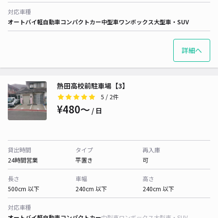
対応車種
オートバイ
軽自動車
コンパクトカー
中型車
ワンボックス
大型車・SUV
詳細へ
熱田高校前駐車場【3】
5
/ 2件
¥480〜
/ 日
貸出時間
タイプ
再入庫
24時間営業
平置き
可
長さ
車幅
高さ
500cm 以下
240cm 以下
240cm 以下
対応車種
オートバイ
軽自動車
コンパクトカー
中型車
ワンボックス
大型車・SUV