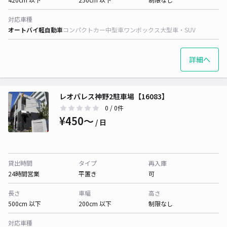
対応車種
オートバイ
軽自動車
コンパクトカー
中型車
ワンボックス
大型車・SUV
詳細へ
レオパレス神野2駐車場【16083】
0
/ 0件
¥450〜
/ 日
貸出時間
タイプ
再入庫
24時間営業
平置き
可
長さ
車幅
高さ
500cm 以下
200cm 以下
制限なし
対応車種