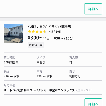
詳細へ
八番1丁目5☆アキッパ駐車場
4.5
/ 10件
¥300〜
/ 日
¥30〜 / 15分
時間貸し可
貸出時間
タイプ
再入庫
24時間営業
平置き
可
長さ
車幅
高さ
480cm 以下
220cm 以下
制限なし
対応車種
オートバイ
軽自動車
コンパクトカー
中型車
ワンボックス
大型車・SUV
詳細へ