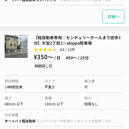
詳細へ
【軽自動車専用：センチュリーホールまで徒歩3
分】大宝2丁目2☆akippa駐車場
4.8
/ 10件
¥350〜
/ 日
¥50〜 / 15分
時間貸し可
貸出時間
タイプ
再入庫
24時間営業
平置き
可
長さ
車幅
高さ
480cm 以下
180cm 以下
制限なし
対応車種
オートバイ
軽自動車
コンパクトカー
中型車
ワンボックス
大型車・SUV