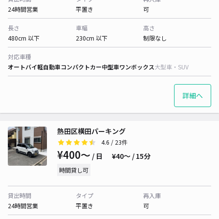
24時間営業
平置き
可
長さ
車幅
高さ
480cm 以下
230cm 以下
制限なし
対応車種
オートバイ
軽自動車
コンパクトカー
中型車
ワンボックス
大型車・SUV
詳細へ
熱田区横田パーキング
4.6
/ 23件
¥400〜
/ 日
¥40〜 / 15分
時間貸し可
貸出時間
タイプ
再入庫
24時間営業
平置き
可