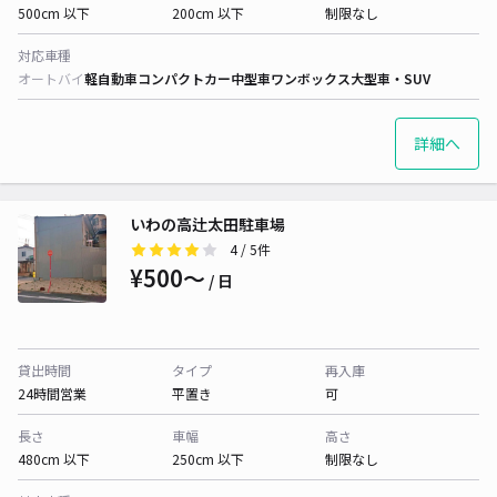
500cm 以下
200cm 以下
制限なし
対応車種
オートバイ
軽自動車
コンパクトカー
中型車
ワンボックス
大型車・SUV
詳細へ
いわの高辻太田駐車場
4
/ 5件
¥500〜
/ 日
貸出時間
タイプ
再入庫
24時間営業
平置き
可
長さ
車幅
高さ
480cm 以下
250cm 以下
制限なし