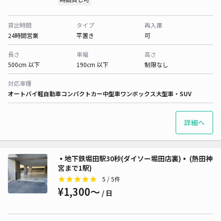
貸出時間
タイプ
再入庫
24時間営業
平置き
可
長さ
車幅
高さ
500cm 以下
190cm 以下
制限なし
対応車種
オートバイ
軽自動車
コンパクトカー
中型車
ワンボックス
大型車・SUV
詳細へ
▪️地下鉄堀田駅30秒(ダイソー堀田店裏)▪️ (熱田神
宮まで1駅)
5
/ 5件
¥1,300〜
/ 日