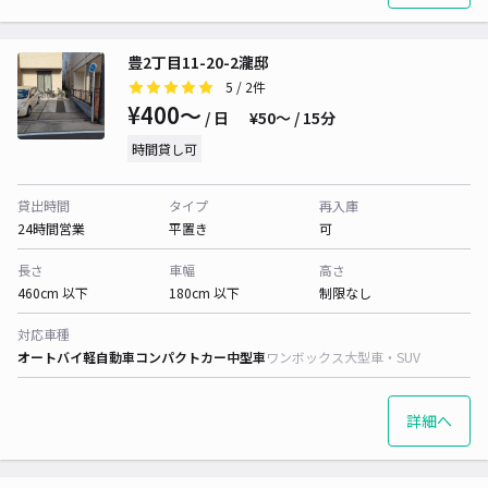
豊2丁目11-20-2瀧邸
5
/ 2件
¥400〜
/ 日
¥50〜 / 15分
時間貸し可
貸出時間
タイプ
再入庫
24時間営業
平置き
可
長さ
車幅
高さ
460cm 以下
180cm 以下
制限なし
対応車種
オートバイ
軽自動車
コンパクトカー
中型車
ワンボックス
大型車・SUV
詳細へ