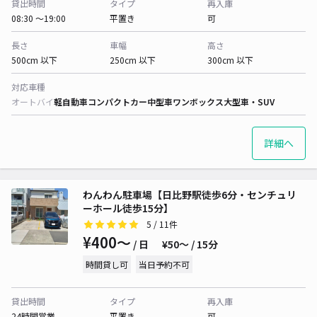
貸出時間
タイプ
再入庫
08:30 〜19:00
平置き
可
長さ
車幅
高さ
500cm 以下
250cm 以下
300cm 以下
対応車種
オートバイ
軽自動車
コンパクトカー
中型車
ワンボックス
大型車・SUV
詳細へ
わんわん駐車場【日比野駅徒歩6分・センチュリ
ーホール徒歩15分】
5
/ 11件
¥400〜
/ 日
¥50〜 / 15分
時間貸し可
当日予約不可
貸出時間
タイプ
再入庫
24時間営業
平置き
可