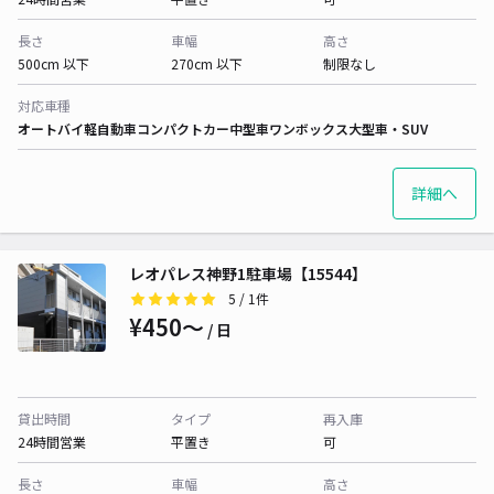
長さ
車幅
高さ
500cm 以下
270cm 以下
制限なし
対応車種
オートバイ
軽自動車
コンパクトカー
中型車
ワンボックス
大型車・SUV
詳細へ
レオパレス神野1駐車場【15544】
5
/ 1件
¥450〜
/ 日
貸出時間
タイプ
再入庫
24時間営業
平置き
可
長さ
車幅
高さ