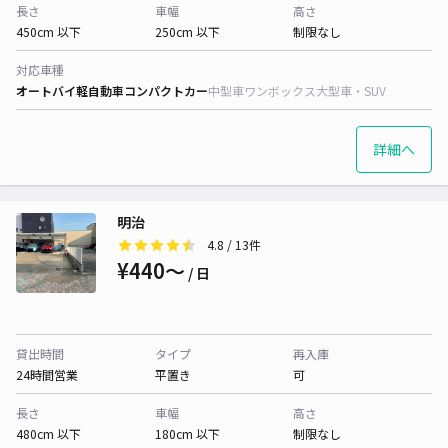
長さ
車幅
高さ
450cm 以下
250cm 以下
制限なし
対応車種
オートバイ
軽自動車
コンパクトカー
中型車
ワンボックス
大型車・SUV
詳細へ
明治
4.8
/ 13件
¥440〜
/ 日
貸出時間
タイプ
再入庫
24時間営業
平置き
可
長さ
車幅
高さ
480cm 以下
180cm 以下
制限なし