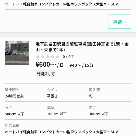
オートバイ
軽自動車
コンパクトカー
中型車
ワンボックス
大型車・SUV
詳細へ
地下鉄堀田駅目の前駐車場(熱田神宮まで1駅・金
山・栄まで1本)
0
/ 0件
¥600〜
/ 日
¥40〜 / 15分
時間貸し可
貸出時間
タイプ
再入庫
24時間営業
平置き
可
長さ
車幅
高さ
500cm 以下
200cm 以下
300cm 以下
対応車種
オートバイ
軽自動車
コンパクトカー
中型車
ワンボックス
大型車・SUV