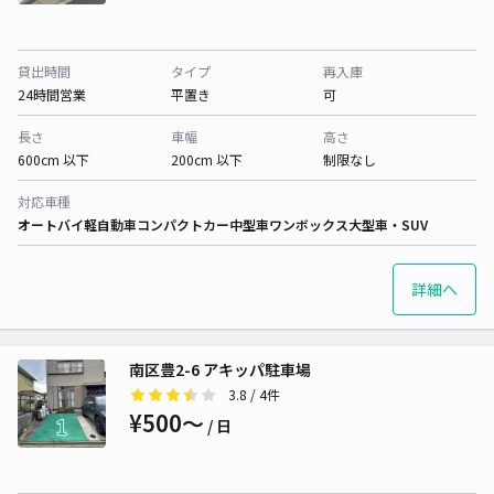
貸出時間
タイプ
再入庫
24時間営業
平置き
可
長さ
車幅
高さ
600cm 以下
200cm 以下
制限なし
対応車種
オートバイ
軽自動車
コンパクトカー
中型車
ワンボックス
大型車・SUV
詳細へ
南区豊2-6 アキッパ駐車場
3.8
/ 4件
¥500〜
/ 日