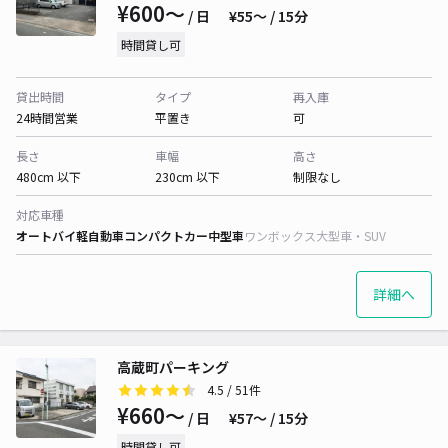
¥600〜
/ 日
¥55〜 / 15分
時間貸し可
貸出時間
タイプ
再入庫
24時間営業
平置き
可
長さ
車幅
高さ
480cm 以下
230cm 以下
制限なし
対応車種
オートバイ
軽自動車
コンパクトカー
中型車
ワンボックス
大型車・SUV
詳細へ
高蔵町パーキング
4.5
/ 51件
¥660〜
/ 日
¥57〜 / 15分
時間貸し可