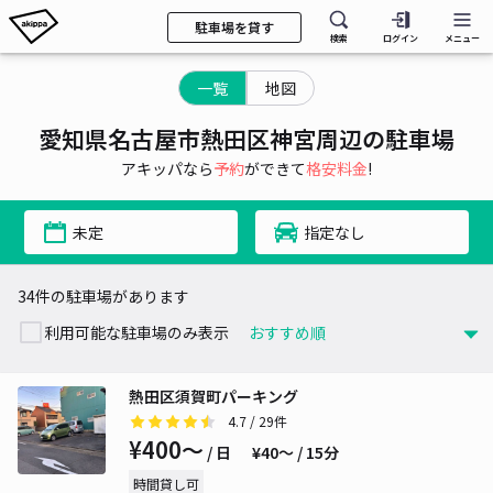
駐車場を貸す
検索
ログイン
メニュー
一覧
地図
愛知県名古屋市熱田区神宮周辺の駐車場
アキッパなら
予約
ができて
格安料金
!
未定
指定なし
34件の駐車場があります
利用可能な駐車場のみ表示
熱田区須賀町パーキング
4.7
/ 29件
¥400〜
/ 日
¥40〜 / 15分
時間貸し可