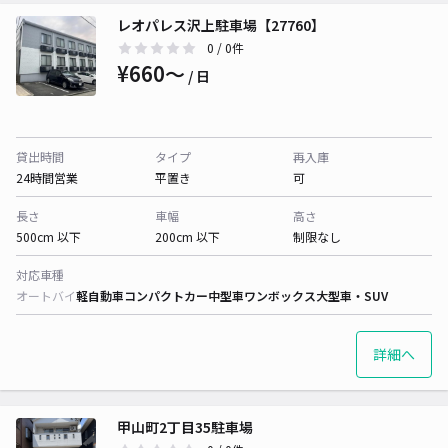
レオパレス沢上駐車場【27760】
0
/ 0件
¥660〜
/ 日
貸出時間
タイプ
再入庫
24時間営業
平置き
可
長さ
車幅
高さ
500cm 以下
200cm 以下
制限なし
対応車種
オートバイ
軽自動車
コンパクトカー
中型車
ワンボックス
大型車・SUV
詳細へ
甲山町2丁目35駐車場