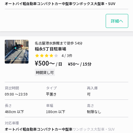
オートバイ
軽自動車
コンパクトカー
中型車
ワンボックス
大型車・SUV
詳細へ
名古屋港水族館まで徒歩 54分
稲永5丁目駐車場
4
/ 3件
¥500〜
/ 日
¥50〜 / 15分
時間貸し可
貸出時間
タイプ
再入庫
09:00 〜23:59
平置き
可
長さ
車幅
高さ
460cm 以下
180cm 以下
制限なし
対応車種
オートバイ
軽自動車
コンパクトカー
中型車
ワンボックス
大型車・SUV