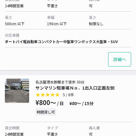
24時間営業
平置き
可
長さ
車幅
高さ
500cm 以下
190cm 以下
制限なし
対応車種
オートバイ
軽自動車
コンパクトカー
中型車
ワンボックス
大型車・SUV
詳細へ
名古屋港水族館まで徒歩 30分
サンマリン駐車場Ｎｏ．1出入口正面左側
5
/ 6件
¥800〜
/ 日
¥80〜 / 15分
時間貸し可
貸出時間
タイプ
再入庫
24時間営業
平置き
可