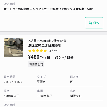
対応車種
オートバイ
軽自動車
コンパクトカー
中型車
ワンボックス
大型車・SUV
詳細へ
名古屋港水族館まで徒歩 54分
港区宝神二丁目駐車場
5
/ 4件
¥480〜
/ 日
¥50〜 / 15分
時間貸し可
貸出時間
タイプ
再入庫
08:30 〜18:00
平置き
可
長さ
車幅
高さ
500cm 以下
190cm 以下
制限なし
対応車種