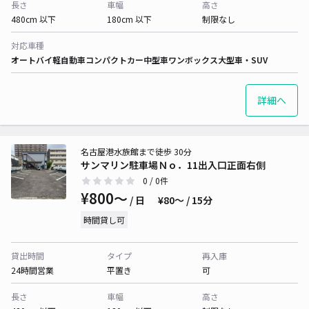
長さ
車幅
高さ
480cm 以下
180cm 以下
制限なし
対応車種
オートバイ
軽自動車
コンパクトカー
中型車
ワンボックス
大型車・SUV
詳細へ
名古屋港水族館まで徒歩 30分
サンマリン駐車場Ｎｏ．11出入口正面右側
0
/ 0件
¥800〜
/ 日
¥80〜 / 15分
時間貸し可
貸出時間
タイプ
再入庫
24時間営業
平置き
可
長さ
車幅
高さ