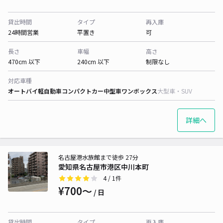
貸出時間
タイプ
再入庫
24時間営業
平置き
可
長さ
車幅
高さ
470cm 以下
240cm 以下
制限なし
対応車種
オートバイ
軽自動車
コンパクトカー
中型車
ワンボックス
大型車・SUV
詳細へ
名古屋港水族館まで徒歩 27分
愛知県名古屋市港区中川本町
4
/ 1件
¥700〜
/ 日
貸出時間
タイプ
再入庫