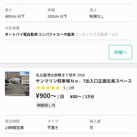
長さ
車幅
高さ
480cm 以下
180cm 以下
制限なし
対応車種
オートバイ
軽自動車
コンパクトカー
中型車
ワンボックス
大型車・SUV
詳細へ
名古屋港水族館まで徒歩 30分
サンマリン駐車場Ｎｏ．7出入口正面右奥スペース
5
/ 2件
¥900〜
/ 日
¥80〜 / 15分
時間貸し可
貸出時間
タイプ
再入庫
24時間営業
平置き
可