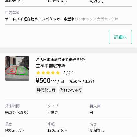
480cm 以下
180cm 以下
制限なし
対応車種
オートバイ
軽自動車
コンパクトカー
中型車
ワンボックス
大型車・SUV
詳細へ
名古屋港水族館まで徒歩 55分
宝神中前駐車場
5
/ 1件
¥500〜
/ 日
¥50〜 / 15分
時間貸し可
当日予約不可
貸出時間
タイプ
再入庫
06:30 〜18:00
平置き
可
長さ
車幅
高さ
500cm 以下
190cm 以下
制限なし