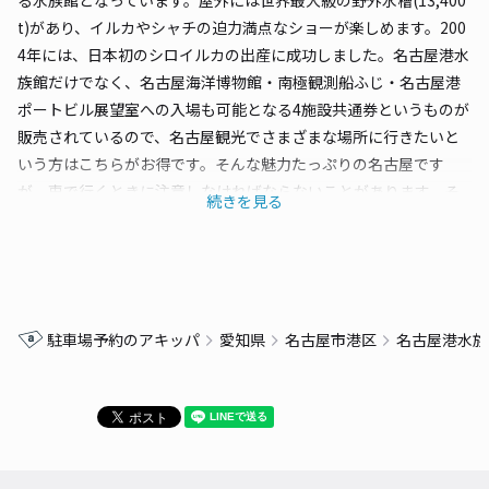
t)があり、イルカやシャチの迫力満点なショーが楽しめます。200
4年には、日本初のシロイルカの出産に成功しました。名古屋港水
族館だけでなく、名古屋海洋博物館・南極観測船ふじ・名古屋港
ポートビル展望室への入場も可能となる4施設共通券というものが
販売されているので、名古屋観光でさまざまな場所に行きたいと
いう方はこちらがお得です。そんな魅力たっぷりの名古屋です
が、車で行くときに注意しなければならないことがあります。そ
続きを見る
れは、「駐車場の確保」です。土日祝や混雑期は、満車で停めた
いのに停めれない場合があります。できることなら駐車などに時
間はかけず、少しでも観光を楽しみたいですよね？そんなとき
は、akippaを使いましょう！akippa駐車場は予約制なので、当日
に行き当たりばったりで焦る心配はありません。最大料金設定の
駐車場予約のアキッパ
愛知県
名古屋市港区
名古屋港水族
ある安い駐車場なので、駐車場料金を抑えたい方にもぴったりで
す。会員登録も無料なので、知らない人は絶対に損です！名古屋
港水族館周辺以外にも、たくさんの駐車場情報が満載なので、調
べたい場所をぜひ検索してみてくださいね♪