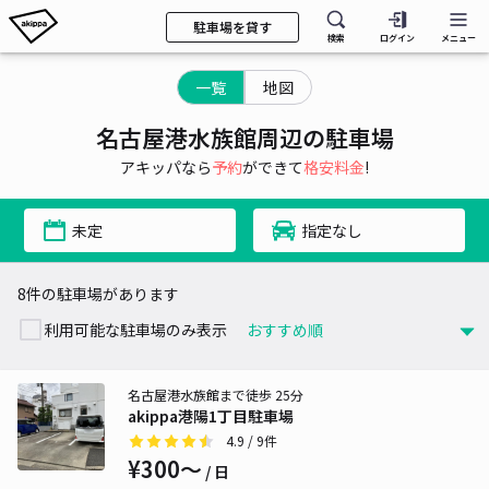
駐車場を貸す
検索
ログイン
メニュー
一覧
地図
名古屋港水族館周辺の駐車場
アキッパなら
予約
ができて
格安料金
!
未定
指定なし
8件の駐車場があります
利用可能な駐車場のみ表示
名古屋港水族館まで徒歩 25分
akippa港陽1丁目駐車場
4.9
/ 9件
¥300〜
/ 日