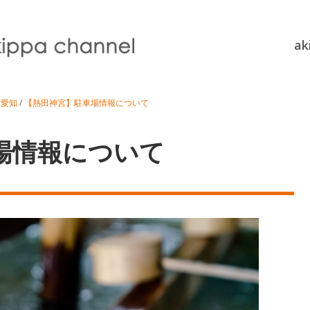
a
/
愛知
/
【熱田神宮】駐車場情報について
場情報について