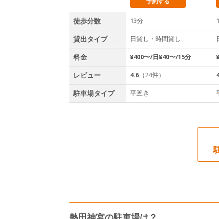
予約する
徒歩分数
13分
貸出タイプ
日貸し・時間貸し
料金
¥400〜/日¥40〜/15分
レビュー
4.6
（24件）
4
駐車場タイプ
平置き
熱田神宮の駐車場は？