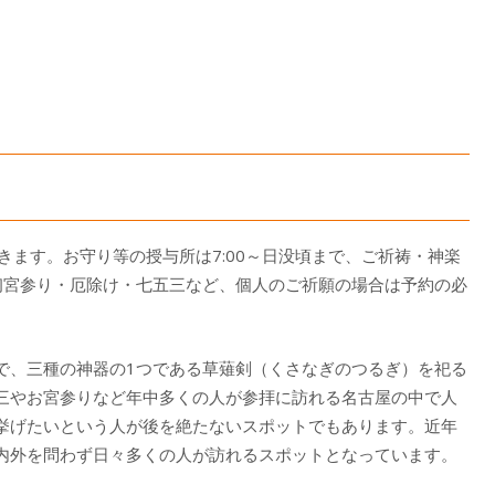
きます。お守り等の授与所は7:00～日没頃まで、ご祈祷・神楽
す。初宮参り・厄除け・七五三など、個人のご祈願の場合は予約の必
で、三種の神器の1つである草薙剣（くさなぎのつるぎ）を祀る
三やお宮参りなど年中多くの人が参拝に訪れる名古屋の中で人
挙げたいという人が後を絶たないスポットでもあります。近年
内外を問わず日々多くの人が訪れるスポットとなっています。