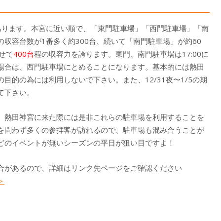
あります。本宮に近い順で、「東門駐車場」「西門駐車場」「南
収容台数が1番多く約300台、続いて「南門駐車場」が約60
せて
400台
程の収容力を誇ります。東門、南門駐車場は17:00に
場合は、西門駐車場にとめることになります。基本的には熱田
目的の為には利用しないで下さい。また、12/31夜〜1/5の期
て下さい。
、熱田神宮に来た際には是非これらの駐車場を利用することを
を問わず多くの参拝客が訪れるので、駐車場も混み合うことが
どのイベントが無いシーズンの平日が狙い目ですよ！
合があるので、詳細はリンク先ページをご確認ください
＞