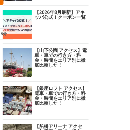
予約する
予約する
【2026年8月最新】アキ
26分
25分
25
ッパ公式！クーポン一覧
し
日貸し
日貸し・時間貸し
日
15分
¥480〜/日
¥300〜/日¥30〜/15分
¥3
5
（2件）
4.6
（9件）
4.8
【山下公園 アクセス】電
車・車での行き方・料
平置き
平置き
平
金・時間をエリア別に徹
底比較した！
【銀座ロフト アクセス】
電車・車での行き方・料
金・時間をエリア別に徹
底比較した！
【船橋アリーナ アクセ