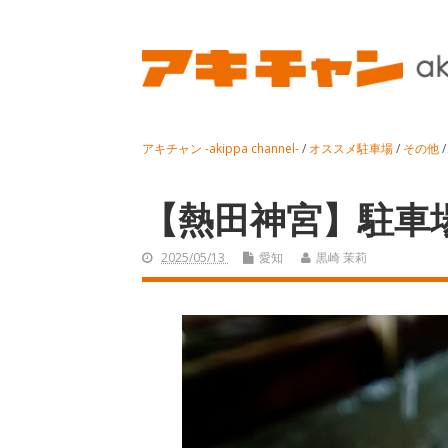
アキチャン -akippa channel-
/
オススメ駐車場
/
その他
【熱田神宮】駐車
2025/05/13
愛知
黒崎 茉莉