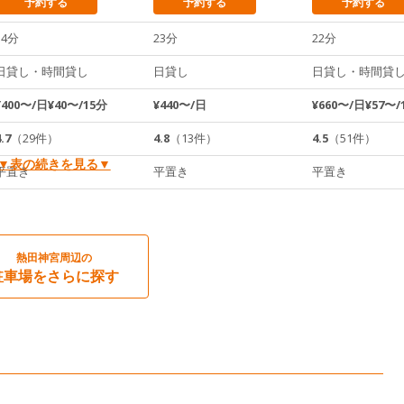
予約する
予約する
予約する
14分
23分
22分
日貸し・時間貸し
日貸し
日貸し・時間貸
¥400〜/日¥40〜/15分
¥440〜/日
¥660〜/日¥57〜/
.7
（29件）
4.8
（13件）
4.5
（51件）
▼表の続きを見る▼
平置き
平置き
平置き
熱田神宮周辺の
駐車場をさらに探す