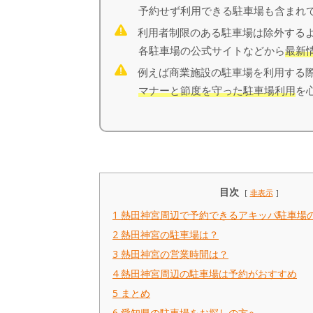
予約せず利用できる駐車場も含まれて
利用者制限のある駐車場は除外するよ
各駐車場の公式サイトなどから
最新
例えば商業施設の駐車場を利用する際
マナーと節度を守った駐車場利用
を
目次
非表示
1
熱田神宮周辺で予約できるアキッパ駐車場
2
熱田神宮の駐車場は？
3
熱田神宮の営業時間は？
4
熱田神宮周辺の駐車場は予約がおすすめ
5
まとめ
6
愛知県の駐車場をお探しの方へ