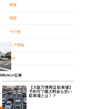
関東
関西
その他
メディア情報
PICKUP
【24時間営業】熱田高校前駐
車場【3】
PICKUP記事
蔵町パーキ
【24時間営業】一番2丁目31
【
加藤邸☆akippa駐車場
用
徒歩
【大阪万博周辺 駐車場】
2☆
予約可で最大料金も安い
駐車場とは！？