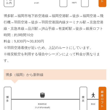
博多駅→福岡市地下鉄空港線→福岡空港駅→徒歩→福岡空港→飛
行機→羽田空港→徒歩→羽田空港国内線ターミナル駅→京急空港
線・京急本線→品川駅→JR山手線→有楽町駅→徒歩→銀座ロフト
時間：約3時間10分
料金：9,830円〜30,830円
※羽田空港着便が近いため、上記のルートにしています。
※格安航空を利用する場合やシーズンによって料金が異なりま
す。
博多（福岡）から新幹線