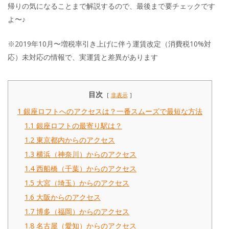
帰りの気になることまで解説するので、最後まで要チェックです
よ〜♪
※2019年10月〜増税率引き上げに伴う運賃改定（消費税10%対
応）未対応の情報で、実運賃と差異があります
目次
非表示
1
銀座ロフトへのアクセスは？一番スムーズで最短な方法
1.1
銀座ロフトの最寄り駅は？
1.2
東京都内からのアクセス
1.3
横浜（神奈川）からのアクセス
1.4
西船橋（千葉）からのアクセス
1.5
大宮（埼玉）からのアクセス
1.6
大阪からのアクセス
1.7
博多（福岡）からのアクセス
1.8
名古屋（愛知）からのアクセス