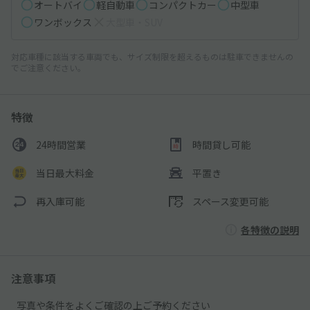
オートバイ
軽自動車
コンパクトカー
中型車
ワンボックス
大型車・SUV
対応車種に該当する車両でも、サイズ制限を超えるものは駐車できませんの
でご注意ください。
特徴
24時間営業
時間貸し可能
当日最大料金
平置き
再入庫可能
スペース変更可能
各特徴の説明
注意事項
写真や条件をよくご確認の上ご予約ください