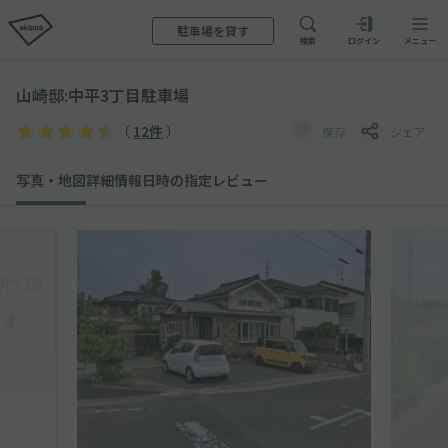
駐車場を貸す
検索
ログイン
メニュー
山崎邸:中平3丁目駐車場
（
12件
）
保存
シェア
写真・地図
詳細情報
日時の指定
レビュー