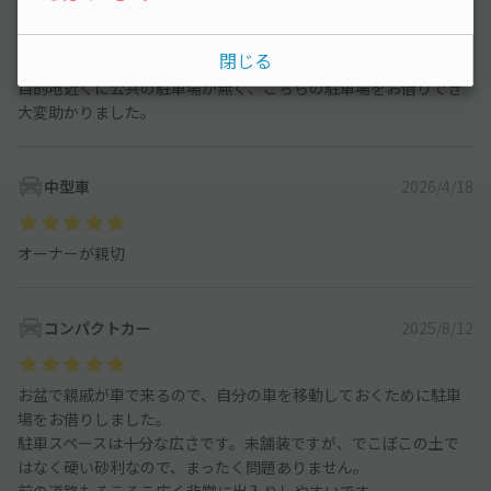
ワンボックス
2026/7/4
閉じる
目的地近くに公共の駐車場が無く、こちらの駐車場をお借りでき
大変助かりました。
中型車
2026/4/18
オーナーが親切
コンパクトカー
2025/8/12
お盆で親戚が車で来るので、自分の車を移動しておくために駐車
場をお借りしました。
駐車スペースは十分な広さです。未舗装ですが、でこぼこの土で
はなく硬い砂利なので、まったく問題ありません。
前の道路もそこそこ広く非常に出入りしやすいです。