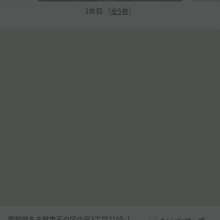
1
枚目 （
全
5
枚
）
愛知県名古屋市天白区中平3丁目2105-1