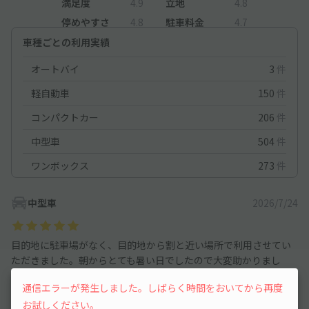
満足度
4.9
立地
4.8
停めやすさ
4.8
駐車料金
4.7
車種ごとの利用実績
オートバイ
3
件
軽自動車
150
件
コンパクトカー
206
件
中型車
504
件
ワンボックス
273
件
中型車
2026/7/24
目的地に駐車場がなく、目的地から割と近い場所で利用させてい
ただきました。朝からとても暑い日でしたので大変助かりまし
た。
通信エラーが発生しました。しばらく時間をおいてから再度
お試しください。