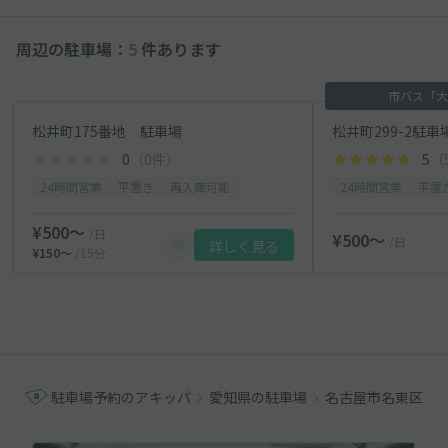
周辺の駐車場：
5
件あります
市バス「大
松井町175番地 駐車場
松井町299-2駐車
0
（0件）
5
（
24時間営業
平置き
再入庫可能
24時間営業
平置
¥500〜
/日
¥500〜
/日
詳しく見る
¥150〜
/15分
駐車場予約のアキッパ
愛知県の駐車場
名古屋市名東区の