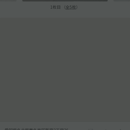
1
枚目 （
全
5
枚
）