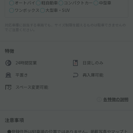
オートバイ
軽自動車
コンパクトカー
中型車
ワンボックス
大型車・SUV
対応車種に該当する車両でも、サイズ制限を超えるものは駐車できませんの
でご注意ください。
特徴
24時間営業
日貸しのみ
平置き
再入庫可能
スペース変更可能
各特徴の説明
注意事項
●登録住所は駐車場の位置ではありません。掲載写真やマップ上