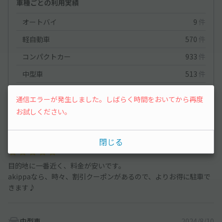
車種ごとの利用実績
オートバイ
9
件
軽自動車
570
件
コンパクトカー
933
件
中型車
513
件
ワンボックス
151
件
通信エラーが発生しました。しばらく時間をおいてから再度
大型車・SUV
437
件
お試しください。
中型車
2021/9/8
閉じる
目的地に一番近く、料金が安いです。
akippaなら、時々、割引クーポンがあるので、よりお得に駐車で
きます♪
中型車
2024/8/10