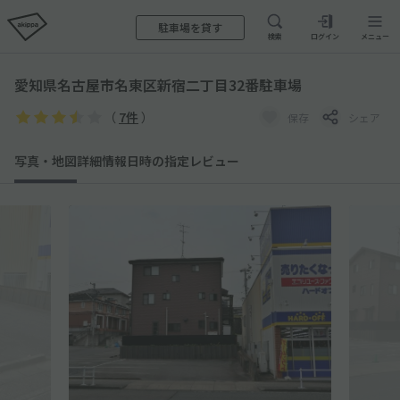
駐車場を貸す
検索
ログイン
メニュー
愛知県名古屋市名東区新宿二丁目32番駐車場
（
7件
）
保存
シェア
写真・地図
詳細情報
日時の指定
レビュー