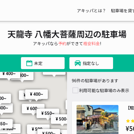
アキッパとは？
駐車場を貸
天龍寺 八幡大菩薩周辺の駐車場
アキッパなら
予約
ができて
格安料金
!
未定
指定なし
¥ 400~
00~
¥ 400~
0~
¥ 400~
¥ 400~
¥ 400~
¥ 500~
96件の駐車場があります
¥ 600~
利用可能な駐車場のみ表示
¥ 400~
¥ 300~
¥ 300~
¥ 300~
00~
¥ 1,000~
【駐
800~
¥ 600~
¥ 550~
¥ 500~
¥ 1,000~
¥ 500~
650~
,800~
¥5
¥ 900~
¥ 500~
¥ 300~
¥ 500~