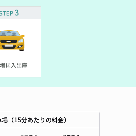
530cm 以下
車幅
190cm 以下
高さ
制限なし
車種
オートバイ
軽自動車
コンパクトカー
中型車
ワンボックス
大型車・SUV
詳細へ
天龍寺北造路町22駐車場
天龍寺 八幡大菩薩まで徒歩 10分
4.6
/ 38件
,800〜
/ 日
時間
09:00 〜21:00
タイプ
平置き
再入庫
可
480cm 以下
車幅
180cm 以下
高さ
制限なし
車場（15分あたりの料金）
車種
オートバイ
軽自動車
コンパクトカー
中型車
ワンボックス
大型車・SUV