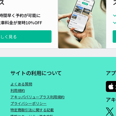
ス
対応
時間早く予約が可能に
車料金が常時10%OFF
詳しく見る
カフ
¥5
時間
サイトの利用について
アプ
貸出
よくある質問
長さ
利用規約
アキッパバリュープラス利用規約
アキ
対応
プライバシーポリシー
特定商取引法に関する記載