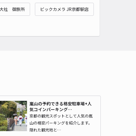
天龍寺 八幡大菩薩まで徒歩 14分
大社 御旅所
ビックカメラ JR京都駅店
4.6
/ 47件
80〜
/ 日
¥45〜 / 15分
貸し可
時間
24時間営業
タイプ
平置き
再入庫
可
550cm 以下
車幅
190cm 以下
高さ
250cm 以下
車種
オートバイ
軽自動車
コンパクトカー
中型車
ワンボックス
大型車・SUV
詳細へ
嵐山の予約できる格安駐車場+人
車場間違い注意】＊嵯峨天龍寺瀬戸川町[宮岡]駐車場
気コインパーキング…
天龍寺 八幡大菩薩まで徒歩 13分
京都の観光スポットとして人気の嵐
4.9
/ 14件
山の格安パーキングを紹介します。
00〜
/ 日
隠れた観光地と…