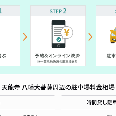
長さ
¥ 1,000~
対応
¥ 400~
¥ 500~
嵯峨
¥1
貸出
天龍寺 八幡大菩薩周辺の駐車場料金相場
長さ
場
時間貸し駐
対応