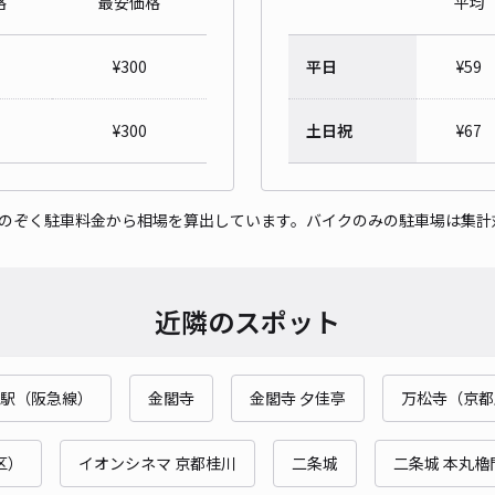
格
最安価格
平均
¥
300
平日
¥
59
＊嵐
¥
300
土日祝
¥
67
¥4
時間
をのぞく駐車料金から相場を算出しています。バイクのみの駐車場は集計
貸出
長さ
近隣のスポット
対応
駅（阪急線）
金閣寺
金閣寺 夕佳亭
万松寺（京都
区）
イオンシネマ 京都桂川
二条城
二条城 本丸櫓
ak