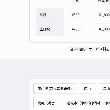
平均
最高価
平日
¥
586
¥
1,800
土日祝
¥
708
¥
1,800
過去1週間のサービス料
嵐山駅 (京福電気鉄道)
嵐山
嵐山
北野天満宮
善光寺（京都府京都市下京