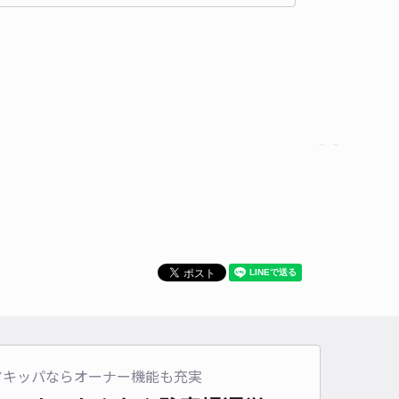
時間
24時間営業
タイプ
平置き
再入庫
可
440cm 以下
車幅
180cm 以下
高さ
制限なし
車種
オートバイ
軽自動車
コンパクトカー
中型車
ワンボックス
大型車・SUV
詳細へ
区嵯峨天龍寺車道町30-43 個人宅◉アキッパ駐車場
天龍寺 八幡大菩薩まで徒歩 11分
4.4
/ 10件
00〜
/ 日
¥90〜 / 15分
貸し可
時間
24時間営業
タイプ
平置き
再入庫
可
アキッパならオーナー機能も充実
480cm 以下
車幅
230cm 以下
高さ
210cm 以下