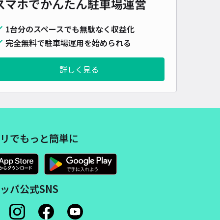
スマホでかんたん
駐車場運営
車種
オートバイ
軽自動車
コンパクトカー
中型車
ワンボックス
大型車・SUV
1台分のスペースでも無駄なく収益化
詳細へ
完全無料で駐車場運用を始められる
詳しく見る
ェアルル駐車場【利用時間：12:00~23:59】
天龍寺 八幡大菩薩まで徒歩 15分
3.8
/ 5件
00〜
/ 日
¥50〜 / 15分
貸し可
リでもっと簡単に
時間
12:00 〜23:59
タイプ
平置き
再入庫
不可
600cm 以下
車幅
200cm 以下
高さ
300cm 以下
ッパ公式SNS
車種
オートバイ
軽自動車
コンパクトカー
中型車
ワンボックス
大型車・SUV
詳細へ