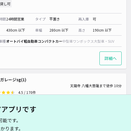
貸し可
時間
24時間営業
タイプ
平置き
再入庫
可
430cm 以下
車幅
280cm 以下
高さ
190cm 以下
車種
オートバイ
軽自動車
コンパクトカー
中型車
ワンボックス
大型車・SUV
詳細へ
ガレージsg(1)
天龍寺 八幡大菩薩まで徒歩 10分
4.5
/ 170件
,650〜
/ 日
¥165〜 / 15分
アアプリです
貸し可
可能です。
時間
24時間営業
タイプ
平置き
再入庫
可
かります。