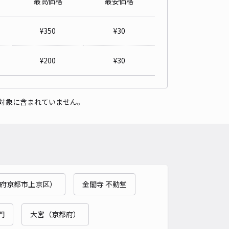
最高価格
最安価格
詳細へ
¥
350
¥
30
山中尾下町[鈴木]駐車場
天龍寺 八幡大菩薩まで徒歩 15分
¥
200
¥
30
4.7
/ 46件
50〜
/ 日
¥45〜 / 15分
貸し可
対象に含まれていません。
時間
24時間営業
タイプ
平置き
再入庫
可
500cm 以下
車幅
260cm 以下
高さ
200cm 以下
車種
オートバイ
軽自動車
コンパクトカー
中型車
ワンボックス
大型車・SUV
府京都市上京区）
金閣寺 不動堂
詳細へ
門
大宮（京都府）
ippa嵯峨天龍寺角倉町5駐車場