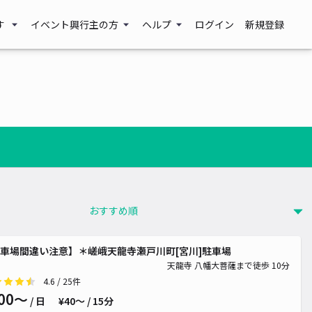
す
イベント興行主の方
ヘルプ
ログイン
新規登録
車場間違い注意】＊嵯峨天龍寺瀬戸川町[宮川]駐車場
天龍寺 八幡大菩薩まで徒歩 10分
4.6
/ 25件
00〜
/ 日
¥40〜 / 15分