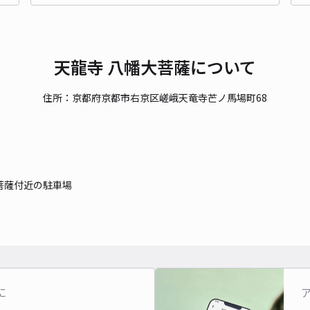
貸出
長さ
天龍寺 八幡大菩薩について
対応
住所：京都府京都市右京区嵯峨天竜寺芒ノ馬場町68
右京
菩薩付近の駐車場
¥9
時間
貸出
に
長さ