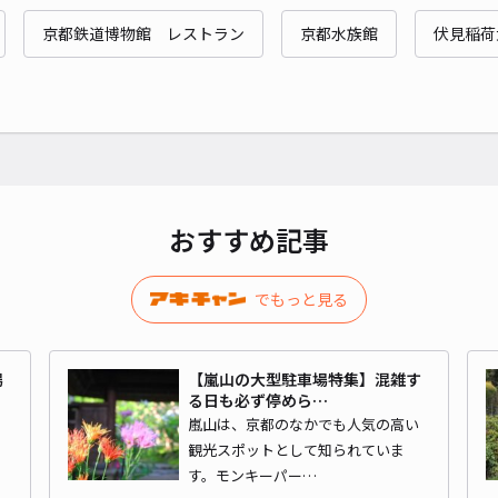
京都鉄道博物館 レストラン
京都水族館
伏見稲荷
¥5
時間
貸出
長さ
おすすめ記事
対応
でもっと見る
場
【嵐山の大型駐車場特集】混雑す
【駐
る日も必ず停めら…
ま
嵐山は、京都のなかでも人気の高い
る
観光スポットとして知られていま
¥8
す。モンキーパー…