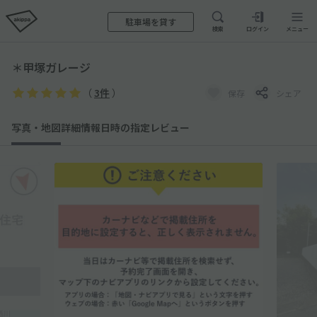
駐車場を貸す
検索
ログイン
メニュー
＊甲塚ガレージ
（
3件
）
保存
シェア
写真・地図
詳細情報
日時の指定
レビュー