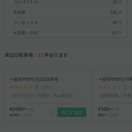
コンパクトカー
20
件
中型車
141
件
ワンボックス
40
件
大型車・SUV
81
件
周辺の駐車場：
10
件あります
＊嵯峨甲塚町[吉田]駐車場
＊嵯峨甲塚町[中嶌
5
（1件）
1
（
10:00〜19:00
平置き
再入庫可能
24時間営業
平置
¥1000〜
¥500〜
/日
/日
詳しく見る
¥100〜
/15分
¥50〜
/15分