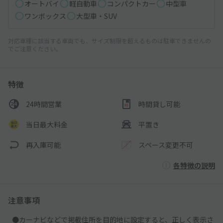
オートバイ
軽自動車
コンパクトカー
中型車
ワンボックス
大型車・SUV
対応車種に該当する車両でも、サイズ制限を超えるものは駐車できませんの
でご注意ください。
特徴
24時間営業
時間貸し可能
当日最大料金
平置き
再入庫可能
スペース変更不可
各特徴の説明
注意事項
●カーナビなどで掲載住所を目的地に設定すると、正しく表示さ