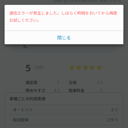
以降の空き状況は毎日24:00に更新されます。
通信エラーが発生しました。しばらく時間をおいてから再度
レビュー
お試しください。
まだレビューがありません。他のユーザーの方の
閉じる
ために、利用後にレビューを投稿してみましょ
う。
5
（3件）
満足度
5
立地
4.3
停めやすさ
4.3
駐車料金
5
車種ごとの利用実績
オートバイ
0
件
軽自動車
179
件